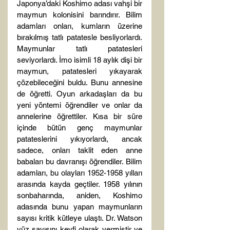
Japonya’daki Koshimo adası vahşi bir 
maymun kolonisini barındırır. Bilim 
adamları onları, kumların üzerine 
bırakılmış tatlı patatesle besliyorlardı. 
Maymunlar tatlı patatesleri 
seviyorlardı. İmo isimli 18 aylık dişi bir 
maymun, patatesleri yıkayarak 
çözebileceğini buldu. Bunu annesine 
de öğretti. Oyun arkadaşları da bu 
yeni yöntemi öğrendiler ve onlar da 
annelerine öğrettiler. Kısa bir süre 
içinde bütün genç maymunlar 
patateslerini yıkıyorlardı, ancak 
sadece, onları taklit eden anne 
babaları bu davranışı öğrendiler. Bilim 
adamları, bu olayları 1952-1958 yılları 
arasında kayda geçtiler. 1958 yılının 
sonbaharında, aniden, Koshimo 
adasında bunu yapan maymunların 
sayısı kritik kütleye ulaştı. Dr. Watson 
yüz sayısını keyfi olarak vermiştir ve 