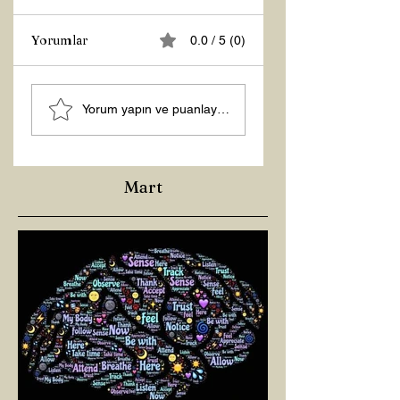
Yorumlar
0.0 / 5 (0)
Z RAPORU
Hoş Geldin 2026!
Yorum yapın ve puanlayın...
Mart