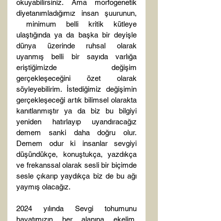
okuyabilirsiniz. Ama morfogenetik 
diyetanımladığımız insan şuurunun, 
 minimum belli kritik kütleye 
ulaştığında ya da başka bir deyişle 
dünya üzerinde ruhsal olarak 
uyanmış belli bir sayıda varlığa 
eriştiğimizde değişim 
gerçekleşeceğini özet olarak 
söyleyebilirim. İstediğimiz değişimin 
gerçekleşeceği artık bilimsel olarakta 
kanıtlanmıştır ya da biz bu bilgiyi 
yeniden hatırlayıp uyandıracağız 
demem sanki daha doğru olur. 
Demem odur ki insanlar sevgiyi 
düşündükçe, konuştukça, yazdıkça 
ve frekanssal olarak sesli bir biçimde 
sesle çıkarıp yaydıkça biz de bu ağı 
yaymış olacağız.

2024 yılında Sevgi tohumunu 
hayatımızın her alanına ekelim. 