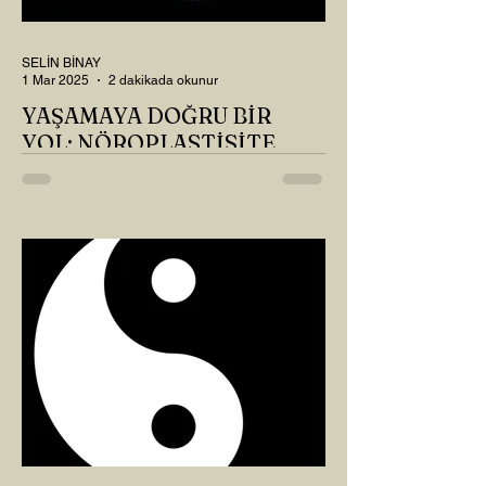
SELİN BİNAY
1 Mar 2025
2 dakikada okunur
YAŞAMAYA DOĞRU BİR
YOL: NÖROPLASTİSİTE
Çaylarımızı kahvelerimizi içtik, geçen ayki
soruları bir güzel düşündük mü Canım
Okur? Hayatta mı kalmışız, hayatı mı
yaşamışız sence?...