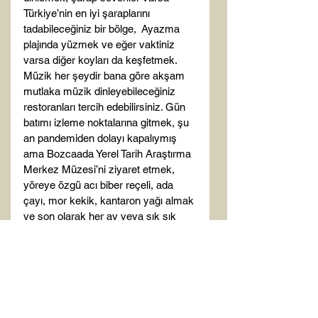
Türkiye’nin en iyi şaraplarını 
tadabileceğiniz bir bölge,  Ayazma 
plajında yüzmek ve eğer vaktiniz 
varsa diğer koyları da keşfetmek. 
Müzik her şeydir bana göre akşam 
mutlaka müzik dinleyebileceğiniz 
restoranları tercih edebilirsiniz. Gün 
batımı izleme noktalarına gitmek, şu 
an pandemiden dolayı kapalıymış 
ama Bozcaada Yerel Tarih Araştırma 
Merkez Müzesi’ni ziyaret etmek, 
yöreye özgü acı biber reçeli, ada 
çayı, mor kekik, kantaron yağı almak 
ve son olarak her ay veya sık sık 
gezme planı yapan biriyseniz sezon 
başı veya sezon sonu adaya gelmek 
birçok anlamda yararınıza olacaktır. 
Bir de benim gibi çadır kampı 
yapmayı seven biriyseniz ve 
pandemi süresinde insanlarla daha 