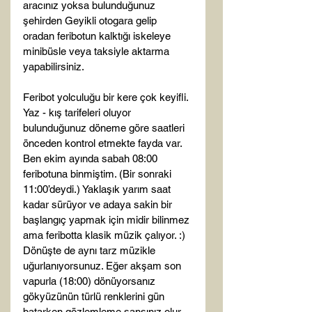
aracınız yoksa bulunduğunuz 
şehirden Geyikli otogara gelip 
oradan feribotun kalktığı iskeleye 
minibüsle veya taksiyle aktarma 
yapabilirsiniz.

Feribot yolculuğu bir kere çok keyifli. 
Yaz - kış tarifeleri oluyor 
bulunduğunuz döneme göre saatleri 
önceden kontrol etmekte fayda var. 
Ben ekim ayında sabah 08:00 
feribotuna binmiştim. (Bir sonraki 
11:00’deydi.) Yaklaşık yarım saat 
kadar sürüyor ve adaya sakin bir 
başlangıç yapmak için midir bilinmez 
ama feribotta klasik müzik çalıyor. :) 
Dönüşte de aynı tarz müzikle 
uğurlanıyorsunuz. Eğer akşam son 
vapurla (18:00) dönüyorsanız 
gökyüzünün türlü renklerini gün 
batarken gözlemleme şansınız olur.
