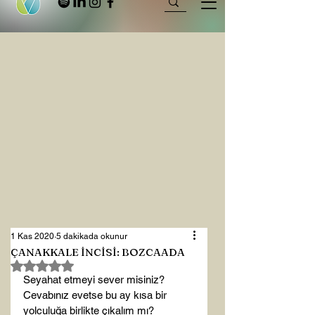
1 Kas 2020
5 dakikada okunur
ÇANAKKALE İNCİSİ: BOZCAADA
5 üzerinden NaN yıldız
Seyahat etmeyi sever misiniz? 
Cevabınız evetse bu ay kısa bir 
yolculuğa birlikte çıkalım mı?
