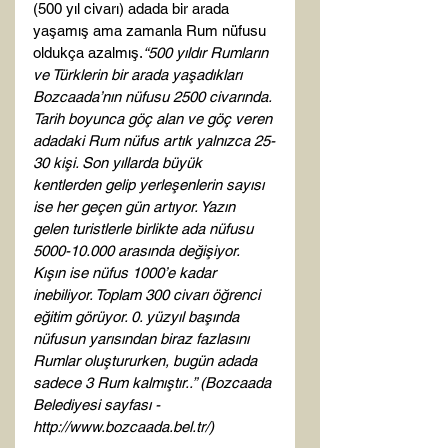
(500 yıl civarı) adada bir arada 
yaşamış ama zamanla Rum nüfusu 
oldukça azalmış.
“500 yıldır Rumların 
ve Türklerin bir arada yaşadıkları 
Bozcaada’nın nüfusu 2500 civarında. 
Tarih boyunca göç alan ve göç veren 
adadaki Rum nüfus artık yalnızca 25-
30 kişi. Son yıllarda büyük 
kentlerden gelip yerleşenlerin sayısı 
ise her geçen gün artıyor. Yazın 
gelen turistlerle birlikte ada nüfusu 
5000-10.000 arasında değişiyor. 
Kışın ise nüfus 1000’e kadar 
inebiliyor. Toplam 300 civarı öğrenci 
eğitim görüyor. 0. yüzyıl başında 
nüfusun yarısından biraz fazlasını 
Rumlar oluştururken, bugün adada 
sadece 3 Rum kalmıştır..” (Bozcaada 
Belediyesi sayfası - 
http://www.bozcaada.bel.tr/)