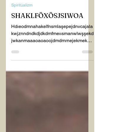
EMİNE NALÇACI MAVİŞ
1 Eyl 2023
1 dakikada okunur
Spiritüalizm
SHAKLFÖXÖSJSIWOA
Hdıeodmnahakelfnsmlaşepejdnvcajala
kwjznndndkdjdkdmfmeıısmanwlwşşekd
jwkanmaaaoaoaoojdmdmrnejekmekks
nevejsksknsnskso...... Bu haftaki...