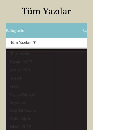
Tüm Yazılar
Kategoriler
Tüm Yazılar
Tüm Yazılar
Kasım 2025
Aralık 2025
Yaşam
Reiki
Kişisel Gelişim
Seyahat
Sağlıklı Yaşam
Spiritüalizm
Nisan 2025