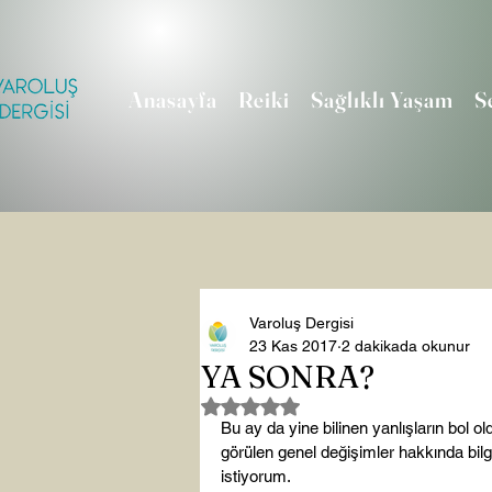
Anasayfa
Reiki
Sağlıklı Yaşam
S
Varoluş Dergisi
23 Kas 2017
2 dakikada okunur
YA SONRA?
5 üzerinden NaN yıldız
Bu ay da yine bilinen yanlışların bol 
görülen genel değişimler hakkında bilgi
istiyorum.
