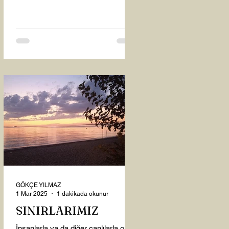
oysaki...
GÖKÇE YILMAZ
1 Mar 2025
1 dakikada okunur
SINIRLARIMIZ
İnsanlarla ya da diğer canlılarla olan