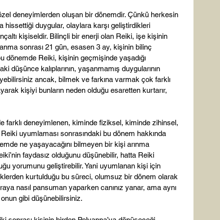
özel deneyimlerden oluşan bir dönemdir. Çünkü herkesin 
hissettiği duygular, olaylara karşı geliştirdikleri 
tı kişiseldir. Bilinçli bir enerji olan Reiki, işe kişinin 
lanma sonrası 21 gün, esasen 3 ay, kişinin bilinç 
 bu dönemde Reiki, kişinin geçmişinde yaşadığı 
tındaki düşünce kalıplarının, yaşanmamış duygularının 
iyebilirsiniz ancak, bilmek ve farkına varmak çok farklı 
yarak kişiyi bunların neden olduğu esaretten kurtarır, 
farklı deneyimlenen, kiminde fiziksel, kiminde zihinsel, 
 Reiki uyumlaması sonrasındaki bu dönem hakkında 
dönemde ne yaşayacağını bilmeyen bir kişi arınma 
i’nin faydasız olduğunu düşünebilir, hatta Reiki 
 yorumunu geliştirebilir. Yani uyumlanan kişi için 
liklerden kurtulduğu bu süreci, olumsuz bir dönem olarak 
yaraya nasıl pansuman yaparken canınız yanar, ama aynı 
onun gibi düşünebilirsiniz.

eiki sonrası kişinin birden Polyanna’ya dönüşeceği 