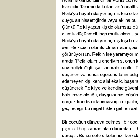
inancıdır. Tanımında kullanılan ‘negati
Reiki’ye hayatında yer açmış kişi öfke, 
duyguları hissettiğinde veya aklına bu
Çünkü Reiki yapan kişide olumsuz dü
olumlu düşünmeli, hep mutlu olmalı, şe
Reiki’ye hayatında yer açmış kişi bu 
sen Reikicisin olumlu olman lazım, aa
görünüyorsun, Reikin işe yaramıyor m
arada ”Reiki olumlu enerjiymiş, onun i
sevmeliyim” gibi şartlanmaları getirir
düşünen ve henüz egosunu tanımadığı i
edemeyen kişi kendisini eksik, başarıs
düşünerek Reiki’ye ve kendine güvenini
hala insan olduğu, duygularının, düşünc
gerçek kendisini tanıması için olgunl
geçireceği, bu negatiflikleri getiren sa
Bir çocuğun dünyaya gelmesi, bir çocu
pişmesi hep zaman alan durumlardır. 
süreçtir. Bu süreçte öfkeleriniz, korku