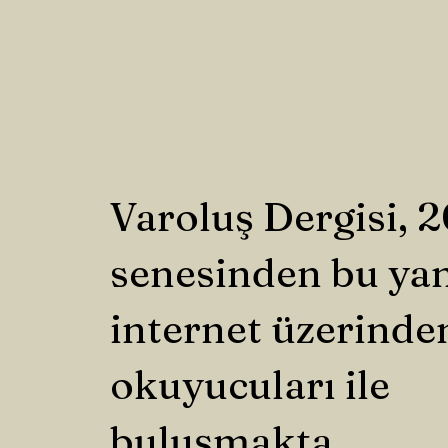
Varoluş Dergisi, 
senesinden bu ya
internet üzerinde
okuyucuları ile
buluşmakta.