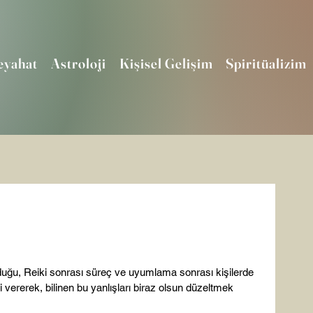
eyahat
Astroloji
Kişisel Gelişim
Spiritüalizim
olduğu, Reiki sonrası süreç ve uyumlama sonrası kişilerde 
 vererek, bilinen bu yanlışları biraz olsun düzeltmek 