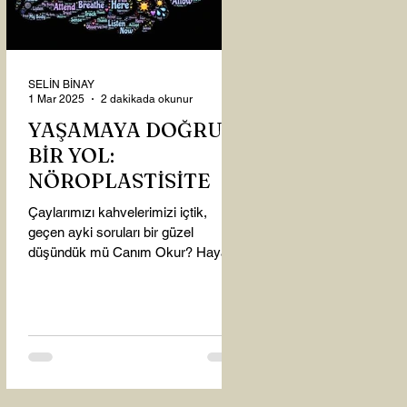
SELİN BİNAY
1 Mar 2025
2 dakikada okunur
YAŞAMAYA DOĞRU
BİR YOL:
NÖROPLASTİSİTE
Çaylarımızı kahvelerimizi içtik,
geçen ayki soruları bir güzel
düşündük mü Canım Okur? Hayatta
mı kalmışız, hayatı mı yaşamışız
sence?...