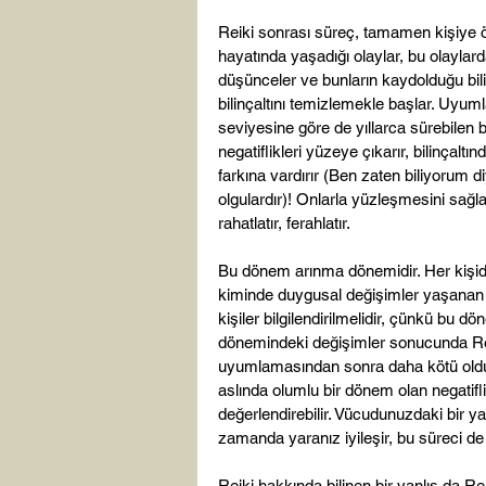
Reiki sonrası süreç, tamamen kişiye 
hayatında yaşadığı olaylar, bu olaylarda 
düşünceler ve bunların kaydolduğu bilinçal
bilinçaltını temizlemekle başlar. Uyum
seviyesine göre de yıllarca sürebilen
negatiflikleri yüzeye çıkarır, bilinçal
farkına vardırır (Ben zaten biliyorum d
olgulardır)! Onlarla yüzleşmesini sağla
rahatlatır, ferahlatır.

Bu dönem arınma dönemidir. Her kişide 
kiminde duygusal değişimler yaşanan
kişiler bilgilendirilmelidir, çünkü bu 
dönemindeki değişimler sonucunda Reik
uyumlamasından sonra daha kötü olduğu
aslında olumlu bir dönem olan negatif
değerlendirebilir. Vücudunuzdaki bir 
zamanda yaranız iyileşir, bu süreci de 
Reiki hakkında bilinen bir yanlış da R