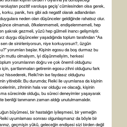
f varoluştan pozitif varoluşa geçiş’ cümlesinden olsa gerek, 
korku, panik, hırs gibi adı negatif olarak adlandırılan 
 duygulara neden olan düşünceler geldiğinde rahatsız olur. 
şünce olmamalı, öfkelenmemeli, endişelenmemeli, hep 
n şakrak gezmeli, yüzü hep gülmeli inancı gelişmiştir. 
tarz duygu düşünceler yaşadığında toplum tarafından “Aa 
 sen de sinirleniyorsun, niye korkuyorsun?, üzgün 
u?” yorumları başlar. Kişinin egosu da boş durmaz bu 
çin mutlu olmalıyım, iyi düşünmeliyim, herkesi 
. Toplum yorumlarının doğru ve çok önemli olduğunu 
çin, şartlanmaları getirenin egosu-zihni olduğunu fark 
ız hissederek, Reiki’nin ise faydasız olduğunu 
n yitirebilir. Bu durumda; Reiki ile uyumlansa da kişinin 
elerinin, zihninin hala var olduğu ve olacağı, kişinin 
aşma sürecinde olduğu, bu süreci deneyimler yaşayarak 
hte benliği tanımanın zaman aldığı unutulmamalıdır.

ğun büyümesi, bir hastalığın iyileşmesi, bir yemeğin 
Reiki uyumlaması sonrası olgunlaşmanız da böyle bir 
larınız, geçmişin yükü, geleceğin endişesi sizi birden değil 