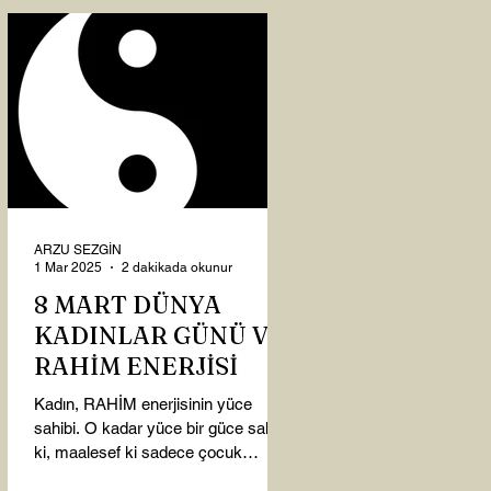
ARZU SEZGİN
1 Mar 2025
2 dakikada okunur
8 MART DÜNYA
KADINLAR GÜNÜ VE
RAHİM ENERJİSİ
Kadın, RAHİM enerjisinin yüce
sahibi. O kadar yüce bir güce sahip
ki, maalesef ki sadece çocuk
doğurmakla ilişkilendirdiğimiz,