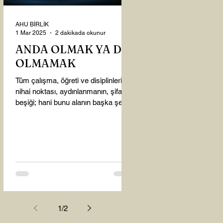
AHU BİRLİK
1 Mar 2025
2 dakikada okunur
ANDA OLMAK YA DA
OLMAMAK
Tüm çalışma, öğreti ve disiplinlerin
nihai noktası, aydınlanmanın, şifanın
beşiği; hani bunu alanın başka şey
almasına gerek kalmadı...
1
/
2