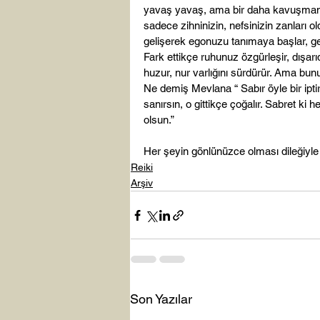
yavaş yavaş, ama bir daha kavuşmamak 
sadece zihninizin, nefsinizin zanları ol
gelişerek egonuzu tanımaya başlar, ge
Fark ettikçe ruhunuz özgürleşir, dışarı
huzur, nur varlığını sürdürür. Ama bunu
Ne demiş Mevlana “ Sabır öyle bir iptir
sanırsın, o gittikçe çoğalır. Sabret ki 
olsun.”

Her şeyin gönlünüzce olması dileğiyle
Reiki
Arşiv
Son Yazılar