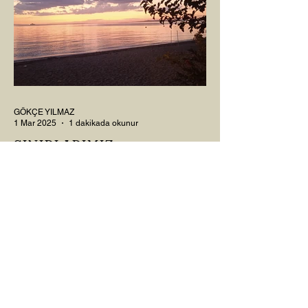
GÖKÇE YILMAZ
1 Mar 2025
1 dakikada okunur
SINIRLARIMIZ
İnsanlarla ya da diğer canlılarla olan
ilişkilerimizde var olan tüm sınırlarımız da,
tıpkı bu yazı için seçtiğim bu fotoğraf
karesinde...