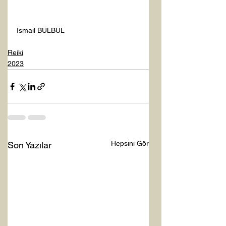
İsmail BÜLBÜL 
Reiki
2023
Hepsini Gör
Son Yazılar