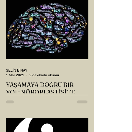
SELİN BİNAY
1 Mar 2025
2 dakikada okunur
YAŞAMAYA DOĞRU BİR
YOL: NÖROPLASTİSİTE
Çaylarımızı kahvelerimizi içtik, geçen ayki
soruları bir güzel düşündük mü Canım
Okur? Hayatta mı kalmışız, hayatı mı
yaşamışız sence?...