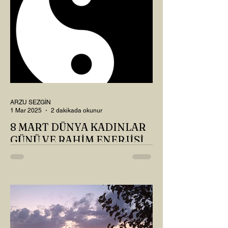
ARZU SEZGİN
1 Mar 2025
2 dakikada okunur
8 MART DÜNYA KADINLAR
GÜNÜ VE RAHİM ENERJİSİ
Kadın, RAHİM enerjisinin yüce sahibi. O
kadar yüce bir güce sahip ki, maalesef ki
sadece çocuk doğurmakla
ilişkilendirdiğimiz, oysaki...