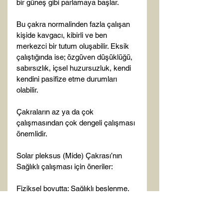
bir güneş gibi parlamaya başlar.

Bu çakra normalinden fazla çalışan 
kişide kavgacı, kibirli ve ben 
merkezci bir tutum oluşabilir. Eksik 
çalıştığında ise; özgüven düşüklüğü, 
sabırsızlık, içsel huzursuzluk, kendi 
kendini pasifize etme durumları 
olabilir.

Çakraların az ya da çok 
çalışmasından çok dengeli çalışması 
önemlidir.

Solar pleksus (Mide) Çakrası’nın 
Sağlıklı çalışması için öneriler:

Fiziksel boyutta: Sağlıklı beslenme, 
ekstrim sporlar (adrenalin içerikli), 
doğru nefes alma,
