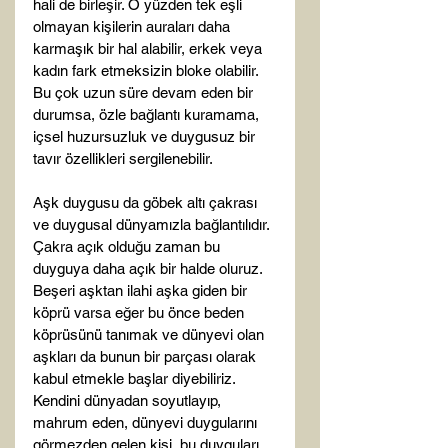
hali de birleşir. O yüzden tek eşli 
olmayan kişilerin auraları daha 
karmaşık bir hal alabilir, erkek veya 
kadın fark etmeksizin bloke olabilir. 
Bu çok uzun süre devam eden bir 
durumsa, özle bağlantı kuramama, 
içsel huzursuzluk ve duygusuz bir 
tavır özellikleri sergilenebilir.

Aşk duygusu da göbek altı çakrası 
ve duygusal dünyamızla bağlantılıdır. 
Çakra açık olduğu zaman bu 
duyguya daha açık bir halde oluruz. 
Beşeri aşktan ilahi aşka giden bir 
köprü varsa eğer bu önce beden 
köprüsünü tanımak ve dünyevi olan 
aşkları da bunun bir parçası olarak 
kabul etmekle başlar diyebiliriz. 
Kendini dünyadan soyutlayıp, 
mahrum eden, dünyevi duygularını 
görmezden gelen kişi, bu duyguları 