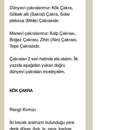
Dünyevi çakralarımız: Kök Çakra, 
Göbek altı (Sakral) Çakra, Solar 
pleksus (Mide) Çakrasıdır.

Manevi çakralarımız: Kalp Çakrası, 
Boğaz Çakrası, Zihin (Alın) Çakrası, 
Tepe Çakrasıdır.

Çakraları 2 seri halinde ele alalım. İlk 
yazıda aşağıdan yukarı doğru 
dünyevi çakraları inceleyelim.

KÖK ÇAKRA
Rengi: Kırmızı

İki bacak aramızın bulunduğu yere 
denk düşer. Aşk, iş, para, kariyer 