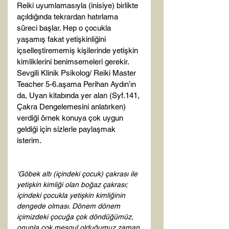
Reiki uyumlamasıyla (inisiye) birlikte 
açıldığında tekrardan hatırlama 
süreci başlar. Hep o çocukla 
yaşamış fakat yetişkinliğini 
içselleştirememiş kişilerinde yetişkin 
kimliklerini benimsemeleri gerekir. 
Sevgili Klinik Psikolog/ Reiki Master 
Teacher 5-6.aşama Perihan Aydın’ın 
da, Uyan kitabında yer alan (Syf.141, 
Çakra Dengelemesini anlatırken) 
verdiği örnek konuya çok uygun 
geldiği için sizlerle paylaşmak 
isterim.

‘Göbek altı (içindeki çocuk) çakrası ile 
yetişkin kimliği olan boğaz çakrası; 
içindeki çocukla yetişkin kimliğinin 
dengede olması. Dönem dönem 
içimizdeki çocuğa çok döndüğümüz, 
onunla çok meşgul olduğumuz zaman 