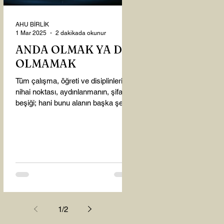
AHU BİRLİK
1 Mar 2025
2 dakikada okunur
ANDA OLMAK YA DA
OLMAMAK
Tüm çalışma, öğreti ve disiplinlerin
nihai noktası, aydınlanmanın, şifanın
beşiği; hani bunu alanın başka şey
almasına gerek kalmadı...
1
/
2