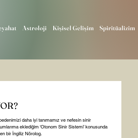
eyahat
Astroloji
Kişisel Gelişim
Spiritüalizim
YOR?
edenimizi daha iyi tanımamız ve nefesin sinir 
numlarıma eklediğim ‘Otonom Sinir Sistemi’ konusunda 
n bir İngiliz Nörolog.
