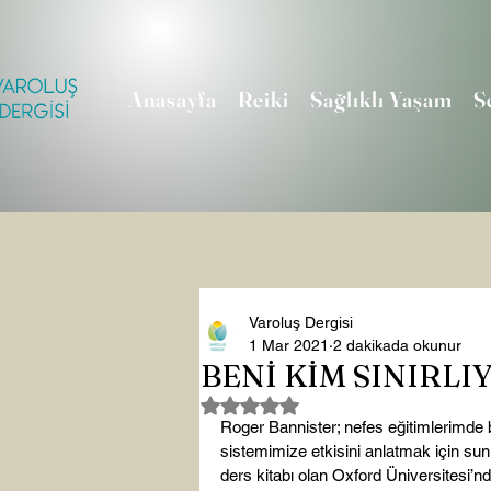
Anasayfa
Reiki
Sağlıklı Yaşam
S
Varoluş Dergisi
1 Mar 2021
2 dakikada okunur
BENİ KİM SINIRLI
5 üzerinden NaN yıldız
Roger Bannister; nefes eğitimlerimde b
sistemimize etkisini anlatmak için su
ders kitabı olan Oxford Üniversitesi’nde