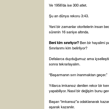
Ve 1956’da ise 300 atlet.

Şu an dünya rekoru 3:43.

Yani bir zamanlar otoritelerin insan 
sürenin 16 saniye altında.

Beni kim sınırlıyor? 
Ben bir hayalimi p
Sınırlarımı kim belirliyor?

Defalarca duyduğumuz ama içselleştir
sonra tekrarlayalım.

“Başarmanın sırrı inanmaktan geçer.”

Yıllarca imkansız denilen rekor bir kere
yapabiliyor. Nasıl bir değişim bunu gerç
Başarı “imkansız”a odaklanarak kazan
aşarak kazanılır.
