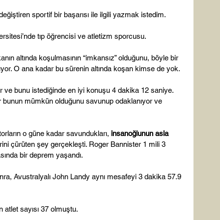
ğiştiren sportif bir başarısı ile ilgili yazmak istedim.

sitesi’nde tıp öğrencisi ve atletizm sporcusu.

ikanın altında koşulmasının “imkansız” olduğunu, böyle bir 
or. O ana kadar bu sürenin altında koşan kimse de yok.

or ve bunu istediğinde en iyi konuşu 4 dakika 12 saniye. 
ger bunun mümkün olduğunu savunup odaklanıyor ve 
orların o güne kadar savundukları, 
insanoğlunun asla 
rini çürüten şey gerçekleşti. Roger Bannister 1 mili 3 
sında bir deprem yaşandı.

ra, Avustralyalı John Landy aynı mesafeyi 3 dakika 57.9 
 atlet sayısı 37 olmuştu.
