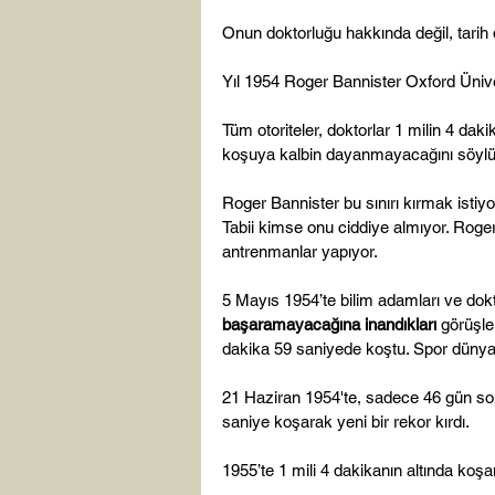
Onun doktorluğu hakkında değil, tarih de
Yıl 1954 Roger Bannister Oxford Üniver
Tüm otoriteler, doktorlar 1 milin 4 dak
koşuya kalbin dayanmayacağını söylüy
Roger Bannister bu sınırı kırmak istiy
Tabii kimse onu ciddiye almıyor. Ro
antrenmanlar yapıyor.

5 Mayıs 1954’te bilim adamları ve dokt
başaramayacağına inandıkları
 görüşle
dakika 59 saniyede koştu. Spor dünya
21 Haziran 1954'te, sadece 46 gün son
saniye koşarak yeni bir rekor kırdı.

1955’te 1 mili 4 dakikanın altında koşan