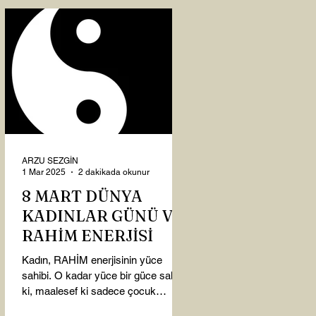
ARZU SEZGİN
1 Mar 2025
2 dakikada okunur
8 MART DÜNYA
KADINLAR GÜNÜ VE
RAHİM ENERJİSİ
Kadın, RAHİM enerjisinin yüce
sahibi. O kadar yüce bir güce sahip
ki, maalesef ki sadece çocuk
doğurmakla ilişkilendirdiğimiz,