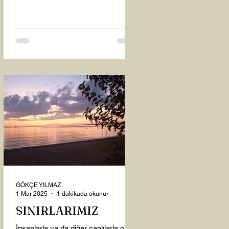
oysaki...
GÖKÇE YILMAZ
1 Mar 2025
1 dakikada okunur
SINIRLARIMIZ
İnsanlarla ya da diğer canlılarla olan