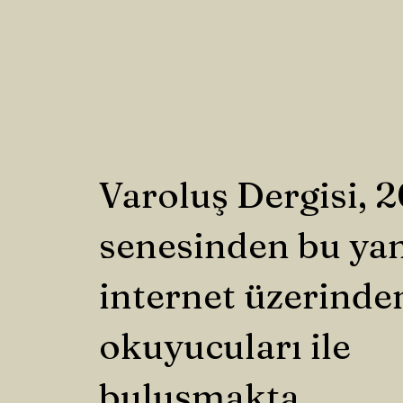
Varoluş Dergisi, 
senesinden bu ya
internet üzerinde
okuyucuları ile
buluşmakta.