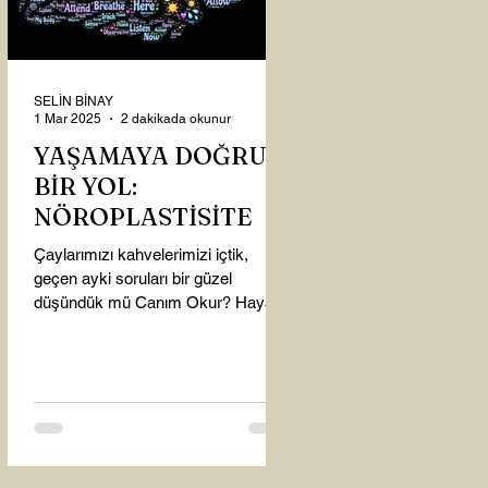
SELİN BİNAY
1 Mar 2025
2 dakikada okunur
YAŞAMAYA DOĞRU
BİR YOL:
NÖROPLASTİSİTE
Çaylarımızı kahvelerimizi içtik,
geçen ayki soruları bir güzel
düşündük mü Canım Okur? Hayatta
mı kalmışız, hayatı mı yaşamışız
sence?...