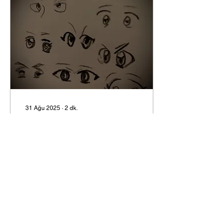
31 Ağu 2025
∙
2
dk.
AVaM
Herkes zengin olmak
istiyor. Para kazanmak için
yapmadığı şey yok, çaba
üstüne çaba, emek üstüne
emek. Sonuç boş
Karşılıksız emekler,...