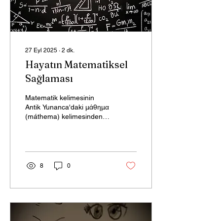
27 Eyl 2025
∙
2
dk.
Hayatın Matematiksel
Sağlaması
Matematik kelimesinin
Antik Yunanca'daki μάθημα
(máthema) kelimesinden
türetildiği bilinir ve bu
kelime, öğrenme, bilgi,
bilme ve öğretim...
8
0