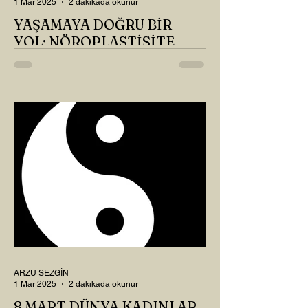
1 Mar 2025
2 dakikada okunur
YAŞAMAYA DOĞRU BİR
YOL: NÖROPLASTİSİTE
Çaylarımızı kahvelerimizi içtik, geçen ayki
soruları bir güzel düşündük mü Canım
Okur? Hayatta mı kalmışız, hayatı mı
yaşamışız sence?...
ARZU SEZGİN
1 Mar 2025
2 dakikada okunur
8 MART DÜNYA KADINLAR