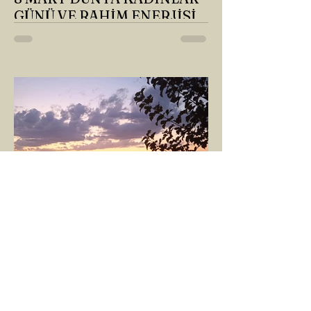
GÜNÜ VE RAHİM ENERJİSİ
Kadın, RAHİM enerjisinin yüce sahibi. O
kadar yüce bir güce sahip ki, maalesef ki
sadece çocuk doğurmakla
ilişkilendirdiğimiz, oysaki...
GÖKÇE YILMAZ
1 Mar 2025
1 dakikada okunur
SINIRLARIMIZ
İnsanlarla ya da diğer canlılarla olan