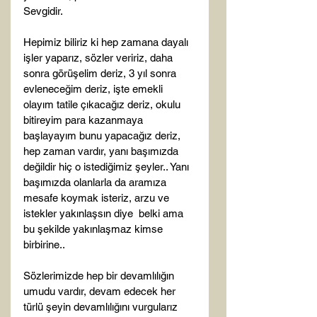
Sevgidir.

Hepimiz biliriz ki hep zamana dayalı 
işler yaparız, sözler veririz, daha 
sonra görüşelim deriz, 3 yıl sonra 
evleneceğim deriz, işte emekli 
olayım tatile çıkacağız deriz, okulu 
bitireyim para kazanmaya 
başlayayım bunu yapacağız deriz, 
hep zaman vardır, yanı başımızda 
değildir hiç o istediğimiz şeyler.. Yanı 
başımızda olanlarla da aramıza 
mesafe koymak isteriz, arzu ve 
istekler yakınlaşsın diye  belki ama 
bu şekilde yakınlaşmaz kimse 
birbirine..

Sözlerimizde hep bir devamlılığın  
umudu vardır, devam edecek her 
türlü şeyin devamlılığını vurgularız 