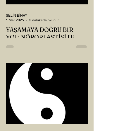
SELİN BİNAY
1 Mar 2025
2 dakikada okunur
YAŞAMAYA DOĞRU BİR
YOL: NÖROPLASTİSİTE
Çaylarımızı kahvelerimizi içtik, geçen ayki
soruları bir güzel düşündük mü Canım
Okur? Hayatta mı kalmışız, hayatı mı
yaşamışız sence?...