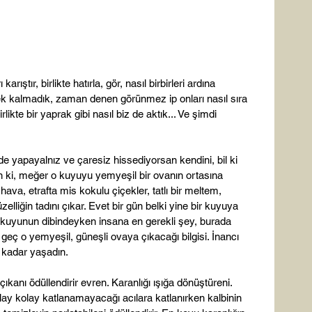
arıştır, birlikte hatırla, gör, nasıl birbirleri ardına 
dek kalmadık, zaman denen görünmez ip onları nasıl sıra 
irlikte bir yaprak gibi nasıl biz de aktık... Ve şimdi 
e yapayalnız ve çaresiz hissediyorsan kendini, bil ki 
 ki, meğer o kuyuyu yemyeşil bir ovanın ortasına 
hava, etrafta mis kokulu çiçekler, tatlı bir meltem, 
elliğin tadını çıkar. Evet bir gün belki yine bir kuyuya 
 kuyunun dibindeyken insana en gerekli şey, burada 
eç o yemyeşil, güneşli ovaya çıkacağı bilgisi. İnancı 
 kadar yaşadın.

kanı ödüllendirir evren. Karanlığı ışığa dönüştüreni. 
ay kolay katlanamayacağı acılara katlanırken kalbinin 