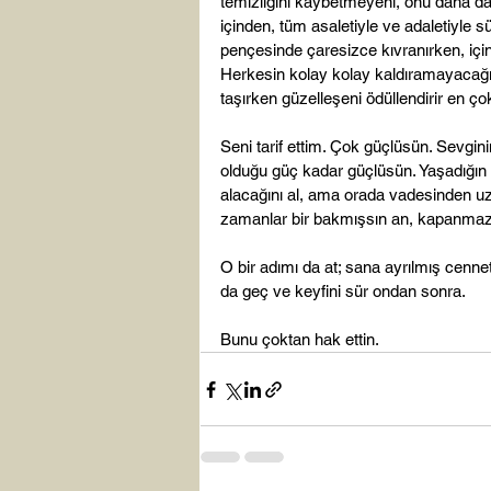
temizliğini kaybetmeyeni, onu daha da t
içinden, tüm asaletiyle ve adaletiyle s
pençesinde çaresizce kıvranırken, içi
Herkesin kolay kolay kaldıramayacağı 
taşırken güzelleşeni ödüllendirir en çok
Seni tarif ettim. Çok güçlüsün. Sevgini
olduğu güç kadar güçlüsün. Yaşadığın z
alacağını al, ama orada vadesinden u
zamanlar bir bakmışsın an, kapanmaz 
O bir adımı da at; sana ayrılmış cenn
da geç ve keyfini sür ondan sonra.

Bunu çoktan hak ettin.