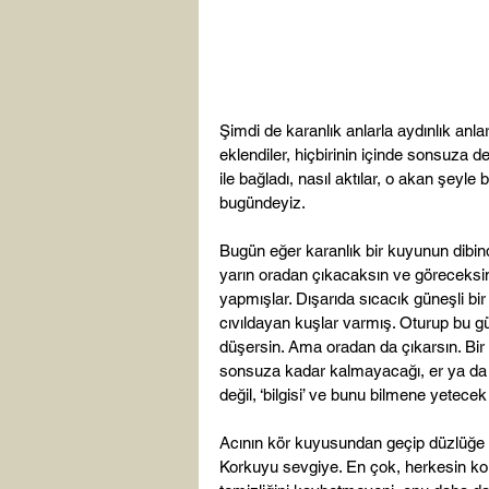
Şimdi de karanlık anlarla aydınlık anları k
eklendiler, hiçbirinin içinde sonsuza 
ile bağladı, nasıl aktılar, o akan şeyle b
bugündeyiz.

Bugün eğer karanlık bir kuyunun dibind
yarın oradan çıkacaksın ve göreceksin
yapmışlar. Dışarıda sıcacık güneşli bir 
cıvıldayan kuşlar varmış. Oturup bu güz
düşersin. Ama oradan da çıkarsın. Bir
sonsuza kadar kalmayacağı, er ya da g
değil, ‘bilgisi’ ve bunu bilmene yetecek
Acının kör kuyusundan geçip düzlüğe çı
Korkuyu sevgiye. En çok, herkesin kol