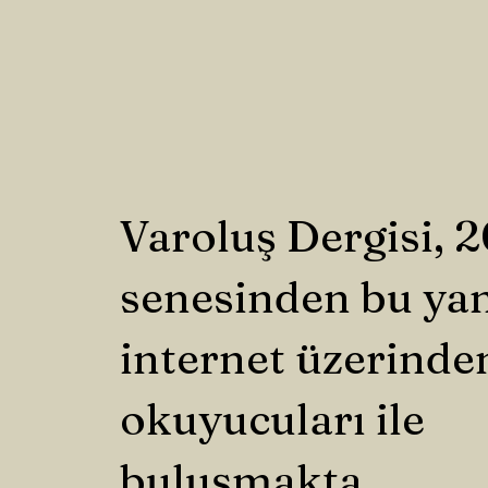
Varoluş Dergisi, 
senesinden bu ya
internet üzerinde
okuyucuları ile
buluşmakta.