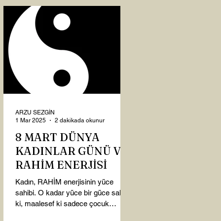
ARZU SEZGİN
1 Mar 2025
2 dakikada okunur
8 MART DÜNYA
KADINLAR GÜNÜ VE
RAHİM ENERJİSİ
Kadın, RAHİM enerjisinin yüce
sahibi. O kadar yüce bir güce sahip
ki, maalesef ki sadece çocuk
doğurmakla ilişkilendirdiğimiz,