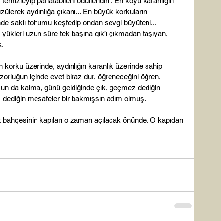
emizleyip parlatabileni ödüllendirir. En koyu karanlığın 
üzülerek aydınlığa çıkanı... En büyük korkuların 
nde saklı tohumu keşfedip ondan sevgi büyüteni... 
yükleri uzun süre tek başına gık’ı çıkmadan taşıyan, 
.

n korku üzerinde, aydınlığın karanlık üzerinde sahip 
orluğun içinde evet biraz dur, öğreneceğini öğren, 
zun da kalma, günü geldiğinde çık, geçmez dediğin 
dediğin mesafeler bir bakmışsın adım olmuş.

et bahçesinin kapıları o zaman açılacak önünde. O kapıdan 