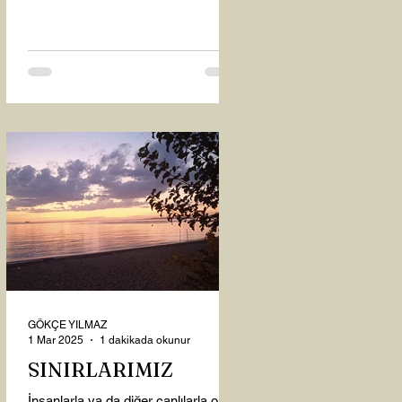
oysaki...
GÖKÇE YILMAZ
1 Mar 2025
1 dakikada okunur
SINIRLARIMIZ
İnsanlarla ya da diğer canlılarla olan