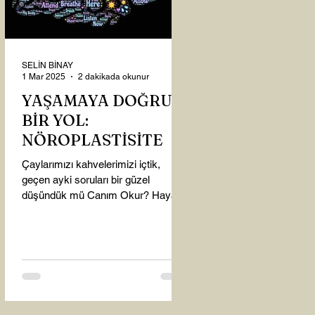
SELİN BİNAY
1 Mar 2025
2 dakikada okunur
YAŞAMAYA DOĞRU
BİR YOL:
NÖROPLASTİSİTE
Çaylarımızı kahvelerimizi içtik,
geçen ayki soruları bir güzel
düşündük mü Canım Okur? Hayatta
mı kalmışız, hayatı mı yaşamışız
sence?...