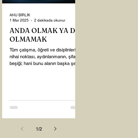
AHU BİRLİK
1 Mar 2025
2 dakikada okunur
ANDA OLMAK YA DA
OLMAMAK
Tüm çalışma, öğreti ve disiplinlerin
nihai noktası, aydınlanmanın, şifanın
beşiği; hani bunu alanın başka şey
almasına gerek kalmadı...
1
/
2