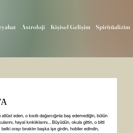
eyahat
Astroloji
Kişisel Gelişim
Spiritüalizim
YA
ltüst eden, o kısıtlı dağarcığınla baş edemediğin, bütün 
arını, hayal kırıklıklarını... Büyüdün, okula gittin, o bitti 
, belki orayı bıraktın başka işe girdin, hobiler edindin, 