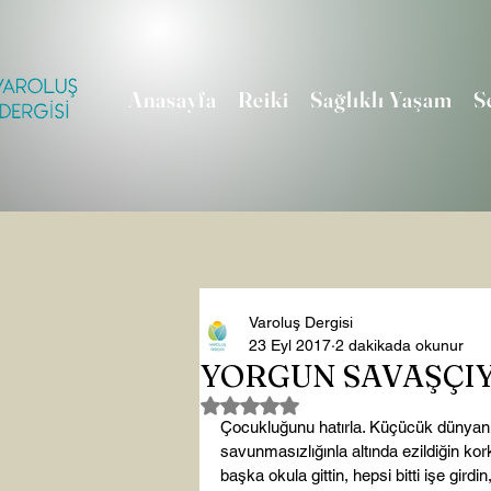
Anasayfa
Reiki
Sağlıklı Yaşam
S
Varoluş Dergisi
23 Eyl 2017
2 dakikada okunur
YORGUN SAVAŞÇI
5 üzerinden NaN yıldız
Çocukluğunu hatırla. Küçücük dünyanı a
savunmasızlığınla altında ezildiğin korkul
başka okula gittin, hepsi bitti işe girdin