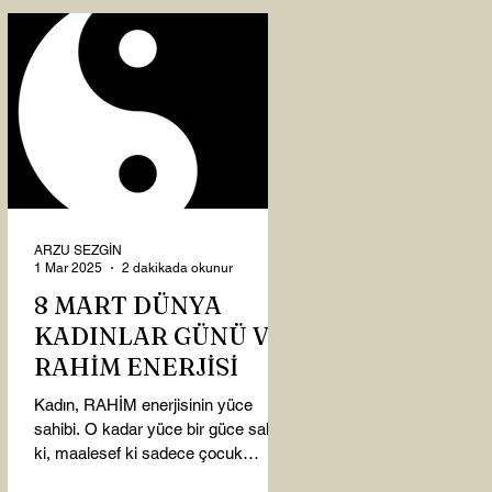
ARZU SEZGİN
1 Mar 2025
2 dakikada okunur
8 MART DÜNYA
KADINLAR GÜNÜ VE
RAHİM ENERJİSİ
Kadın, RAHİM enerjisinin yüce
sahibi. O kadar yüce bir güce sahip
ki, maalesef ki sadece çocuk
doğurmakla ilişkilendirdiğimiz,