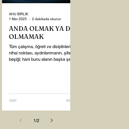
AHU BİRLİK
1 Mar 2025
2 dakikada okunur
ANDA OLMAK YA DA
OLMAMAK
Tüm çalışma, öğreti ve disiplinlerin
nihai noktası, aydınlanmanın, şifanın
beşiği; hani bunu alanın başka şey
almasına gerek kalmadı...
1
/
2