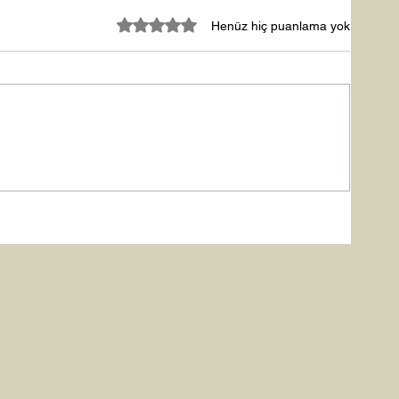
5 üzerinden 0 yıldız
Henüz hiç puanlama yok