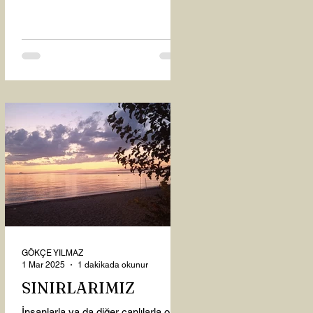
oysaki...
GÖKÇE YILMAZ
1 Mar 2025
1 dakikada okunur
SINIRLARIMIZ
İnsanlarla ya da diğer canlılarla olan