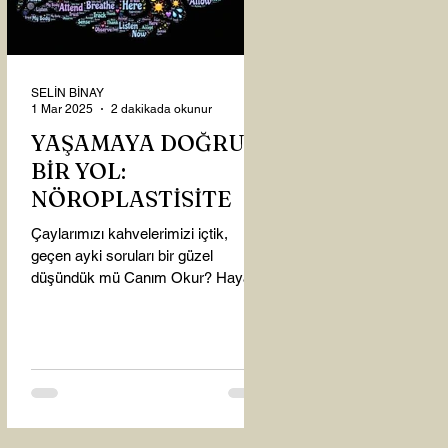
SELİN BİNAY
1 Mar 2025
2 dakikada okunur
YAŞAMAYA DOĞRU
BİR YOL:
NÖROPLASTİSİTE
Çaylarımızı kahvelerimizi içtik,
geçen ayki soruları bir güzel
düşündük mü Canım Okur? Hayatta
mı kalmışız, hayatı mı yaşamışız
sence?...