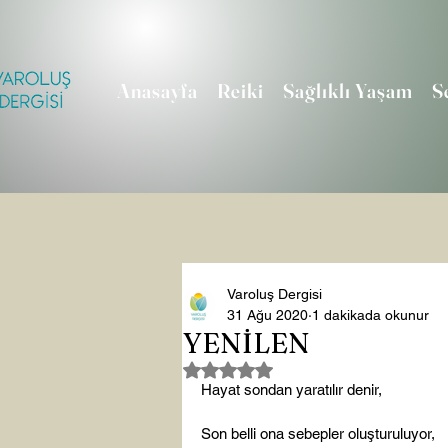
Anasayfa
Reiki
Sağlıklı Yaşam
S
Varoluş Dergisi
31 Ağu 2020
1 dakikada okunur
YENİLEN
5 üzerinden NaN yıldız
Hayat sondan yaratılır denir,

Son belli ona sebepler oluşturuluyor,
