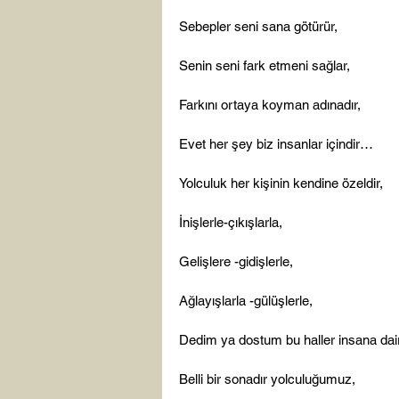
Sebepler seni sana götürür,

Senin seni fark etmeni sağlar,

Farkını ortaya koyman adınadır,

Evet her şey biz insanlar içindir…

Yolculuk her kişinin kendine özeldir,

İnişlerle-çıkışlarla,

Gelişlere -gidişlerle,

Ağlayışlarla -gülüşlerle,

Dedim ya dostum bu haller insana dair.
Belli bir sonadır yolculuğumuz,
