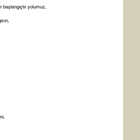
r başlangıçtır yolumuz,

cın,



i,
