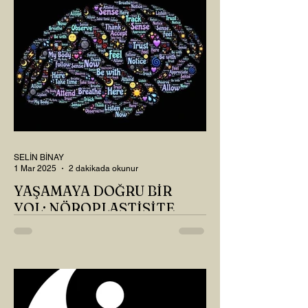
SELİN BİNAY
1 Mar 2025
2 dakikada okunur
YAŞAMAYA DOĞRU BİR
YOL: NÖROPLASTİSİTE
Çaylarımızı kahvelerimizi içtik, geçen ayki
soruları bir güzel düşündük mü Canım
Okur? Hayatta mı kalmışız, hayatı mı
yaşamışız sence?...