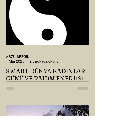
ARZU SEZGİN
1 Mar 2025
2 dakikada okunur
8 MART DÜNYA KADINLAR
GÜNÜ VE RAHİM ENERJİSİ
Kadın, RAHİM enerjisinin yüce sahibi. O
kadar yüce bir güce sahip ki, maalesef ki
sadece çocuk doğurmakla
ilişkilendirdiğimiz, oysaki...