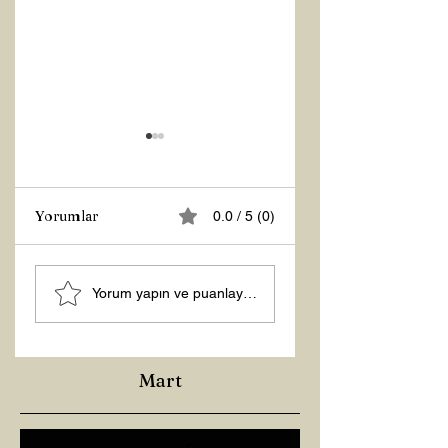
Yorumlar
0.0 / 5 (0)
MANEVİ
Şubat “Daha İyi
Yorum yapın ve puanlayın...
AYDINLANMA...
Hissetme”
Çalışması
Mart