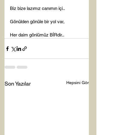
Biz bize lazımız canımın içi..

Gönülden gönüle bir yol var,

Her daim gönlümüz BİRdir..
Hepsini Gör
Son Yazılar