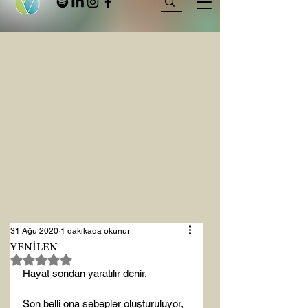
31 Ağu 2020
1 dakikada okunur
YENİLEN
5 üzerinden NaN yıldız
Hayat sondan yaratılır denir,

Son belli ona sebepler oluşturuluyor,
