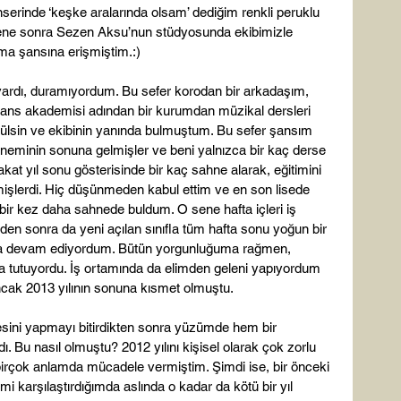
serinde ‘keşke aralarında olsam’ dediğim renkli peruklu 
ç sene sonra Sezen Aksu’nun stüdyosunda ekibimizle 
ma şansına erişmiştim.:)

iği vardı, duramıyordum. Bu sefer korodan bir arkadaşım, 
ns akademisi adından bir kurumdan müzikal dersleri 
 Gülsin ve ekibinin yanında bulmuştum. Bu sefer şansım 
neminin sonuna gelmişler ve beni yalnızca bir kaç derse 
akat yıl sonu gösterisinde bir kaç sahne alarak, eğitimini 
işlerdi. Hiç düşünmeden kabul ettim ve en son lisede 
bir kez daha sahnede buldum. O sene hafta içleri iş 
lden sonra da yeni açılan sınıfla tüm hafta sonu yoğun bir 
a devam ediyordum. Bütün yorgunluğuma rağmen, 
a tutuyordu. İş ortamında da elimden geleni yapıyordum 
ancak 2013 yılının sonuna kısmet olmuştu.

sini yapmayı bitirdikten sonra yüzümde hem bir 
. Bu nasıl olmuştu? 2012 yılını kişisel olarak çok zorlu 
a birçok anlamda mücadele vermiştim. Şimdi ise, bir önceki 
imi karşılaştırdığımda aslında o kadar da kötü bir yıl 