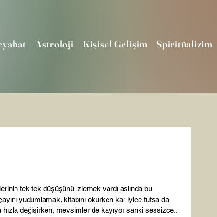
eyahat
Astroloji
Kişisel Gelişim
Spiritüalizim
erinin tek tek düşüşünü izlemek vardı aslında bu 
ını yudumlamak, kitabını okurken kar iyice tutsa da 
hızla değişirken, mevsimler de kayıyor sanki sessizce.. 