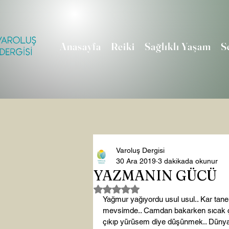
Anasayfa
Reiki
Sağlıklı Yaşam
S
Varoluş Dergisi
30 Ara 2019
3 dakikada okunur
YAZMANIN GÜCÜ
5 üzerinden NaN yıldız
Yağmur yağıyordu usul usul.. Kar tanel
mevsimde.. Camdan bakarken sıcak çay
çıkıp yürüsem diye düşünmek.. Dünya 