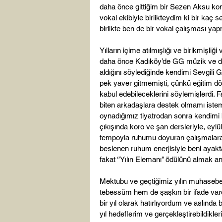
daha önce gittiğim bir Sezen Aksu kon
vokal ekibiyle birlikteydim ki bir ka
birlikte ben de bir vokal çalışması yap
Yılların içime atılmışlığı ve birikmişl
daha önce Kadıköy’de GG müzik ve da
aldığını söylediğinde kendimi Sevgili
pek yaver gitmemişti, çünkü eğitim dö
kabul edebileceklerini söylemişlerdi. F
biten arkadaşlara destek olmamı istem
oynadığımız tiyatrodan sonra kendimi 
çıkışında koro ve şan dersleriyle, eylü
tempoyla ruhumu doyuran çalışmalar
beslenen ruhum enerjisiyle beni ayakt
fakat ‘’Yılın Elemanı’’ ödülünü almak 
Mektubu ve geçtiğimiz yılın muhasebe
tebessüm hem de şaşkın bir ifade vardı
bir yıl olarak hatırlıyordum ve aslınd
yıl hedeflerim ve gerçekleştirebildikler