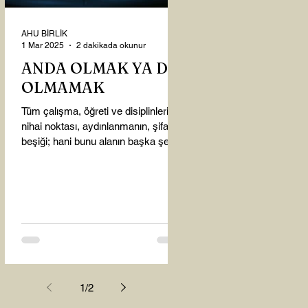
AHU BİRLİK
1 Mar 2025
2 dakikada okunur
ANDA OLMAK YA DA
OLMAMAK
Tüm çalışma, öğreti ve disiplinlerin
nihai noktası, aydınlanmanın, şifanın
beşiği; hani bunu alanın başka şey
almasına gerek kalmadı...
1
/
2