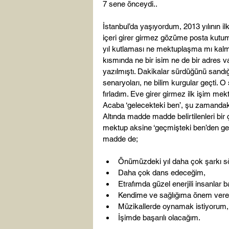
7 sene önceydi..

İstanbul’da yaşıyordum, 2013 yılının i
içeri girer girmez gözüme posta kutumda
yıl kutlaması ne mektuplaşma mı kalm
kısmında ne bir isim ne de bir adres v
yazılmıştı. Dakikalar sürdüğünü sandığ
senaryoları, ne bilim kurgular geçti. 
fırladım. Eve girer girmez ilk işim me
Acaba ‘gelecekteki ben’, şu zamandaki
Altında madde madde belirtilenleri bir 
mektup aksine ‘geçmişteki ben’den geli
Önümüzdeki yıl daha çok şarkı 
Daha çok dans edeceğim,
Etrafımda güzel enerjili insanlar 
Kendime ve sağlığıma önem ver
Müzikallerde oynamak istiyorum,
İşimde başarılı olacağım.