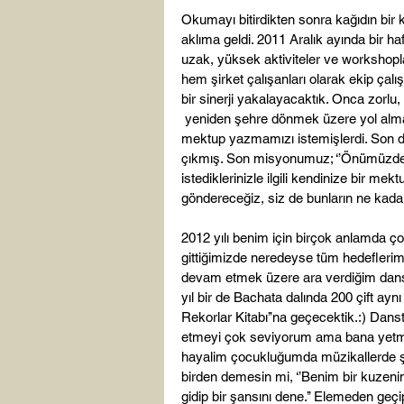
Okumayı bitirdikten sonra kağıdın bi
aklıma geldi. 2011 Aralık ayında bir haf
uzak, yüksek aktiviteler ve workshopla
hem şirket çalışanları olarak ekip çal
bir sinerji yakalayacaktık. Onca zorlu,
 yeniden şehre dönmek üzere yol almada
mektup yazmamızı istemişlerdi. Son 
çıkmış. Son misyonumuz; ‘’Önümüzdeki
istediklerinizle ilgili kendinize bir me
göndereceğiz, siz de bunların ne kadarın
2012 yılı benim için birçok anlamda ç
gittiğimizde neredeyse tüm hedeflerim
devam etmek üzere ara verdiğim dans o
yıl bir de Bachata dalında 200 çift ay
Rekorlar Kitabı’’na geçecektik.:) Dan
etmeyi çok seviyorum ama bana yetmi
hayalim çocukluğumda müzikallerde şa
birden demesin mi, ‘’Benim bir kuzenim
gidip bir şansını dene.’’ Elemeden geçi