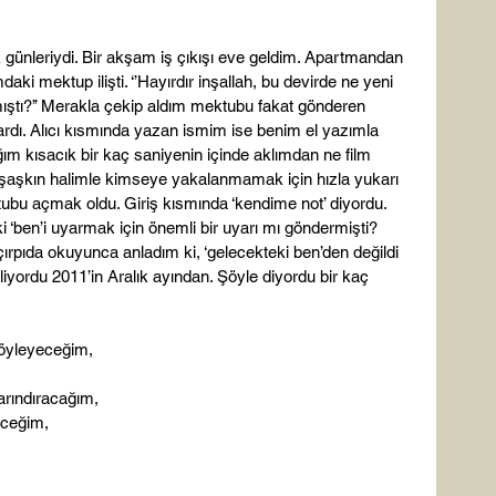
lk günleriydi. Bir akşam iş çıkışı eve geldim. Apartmandan 
ki mektup ilişti. ‘’Hayırdır inşallah, bu devirde ne yeni 
ıştı?’’ Merakla çekip aldım mektubu fakat gönderen 
ardı. Alıcı kısmında yazan ismim ise benim el yazımla 
ım kısacık bir kaç saniyenin içinde aklımdan ne film 
O şaşkın halimle kimseye yakalanmamak için hızla yukarı 
ktubu açmak oldu. Giriş kısmında ‘kendime not’ diyordu. 
 ‘ben’i uyarmak için önemli bir uyarı mı göndermişti? 
çırpıda okuyunca anladım ki, ‘gelecekteki ben’den değildi 
yordu 2011’in Aralık ayından. Şöyle diyordu bir kaç 
söyleyeceğim,
barındıracağım,
eceğim,