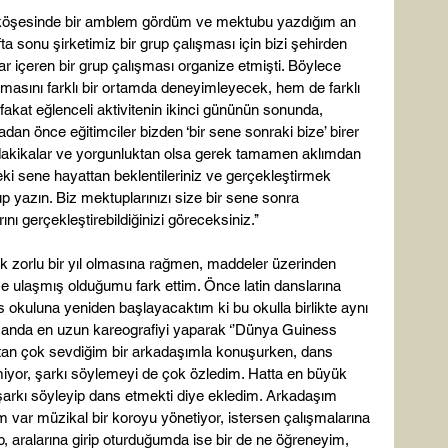
r köşesinde bir amblem gördüm ve mektubu yazdığım an 
ta sonu şirketimiz bir grup çalışması için bizi şehirden 
r içeren bir grup çalışması organize etmişti. Böylece 
ışmasını farklı bir ortamda deneyimleyecek, hem de farklı 
 fakat eğlenceli aktivitenin ikinci gününün sonunda, 
n önce eğitimciler bizden ‘bir sene sonraki bize’ birer 
dakikalar ve yorgunluktan olsa gerek tamamen aklımdan 
 sene hayattan beklentileriniz ve gerçekleştirmek 
ktup yazın. Biz mektuplarınızı size bir sene sonra 
ı gerçekleştirebildiğinizi göreceksiniz.’’

ok zorlu bir yıl olmasına rağmen, maddeler üzerinden 
e ulaşmış olduğumu fark ettim. Önce latin danslarına 
kuluna yeniden başlayacaktım ki bu okulla birlikte aynı 
nı anda en uzun kareografiyi yaparak ‘’Dünya Guiness 
stan çok sevdiğim bir arkadaşımla konuşurken, dans 
yor, şarkı söylemeyi de çok özledim. Hatta en büyük 
rkı söyleyip dans etmekti diye ekledim. Arkadaşım 
 var müzikal bir koroyu yönetiyor, istersen çalışmalarına 
p, aralarına girip oturduğumda ise bir de ne öğreneyim, 