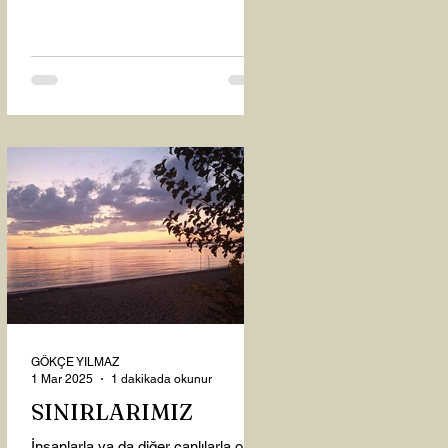
oysaki...
GÖKÇE YILMAZ
1 Mar 2025
1 dakikada okunur
SINIRLARIMIZ
İnsanlarla ya da diğer canlılarla olan