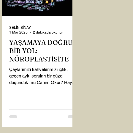
SELİN BİNAY
1 Mar 2025
2 dakikada okunur
YAŞAMAYA DOĞRU
BİR YOL:
NÖROPLASTİSİTE
Çaylarımızı kahvelerimizi içtik,
geçen ayki soruları bir güzel
düşündük mü Canım Okur? Hayatta
mı kalmışız, hayatı mı yaşamışız
sence?...