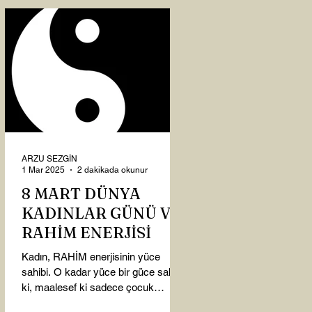
ARZU SEZGİN
1 Mar 2025
2 dakikada okunur
8 MART DÜNYA
KADINLAR GÜNÜ VE
RAHİM ENERJİSİ
Kadın, RAHİM enerjisinin yüce
sahibi. O kadar yüce bir güce sahip
ki, maalesef ki sadece çocuk
doğurmakla ilişkilendirdiğimiz,