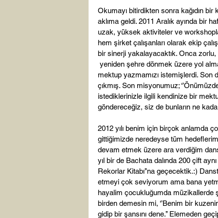
Okumayı bitirdikten sonra kağıdın bi
aklıma geldi. 2011 Aralık ayında bir haf
uzak, yüksek aktiviteler ve workshopla
hem şirket çalışanları olarak ekip çal
bir sinerji yakalayacaktık. Onca zorlu,
 yeniden şehre dönmek üzere yol almada
mektup yazmamızı istemişlerdi. Son 
çıkmış. Son misyonumuz; ‘’Önümüzdeki
istediklerinizle ilgili kendinize bir me
göndereceğiz, siz de bunların ne kadarın
2012 yılı benim için birçok anlamda ç
gittiğimizde neredeyse tüm hedeflerim
devam etmek üzere ara verdiğim dans o
yıl bir de Bachata dalında 200 çift ay
Rekorlar Kitabı’’na geçecektik.:) Dan
etmeyi çok seviyorum ama bana yetmi
hayalim çocukluğumda müzikallerde şa
birden demesin mi, ‘’Benim bir kuzenim
gidip bir şansını dene.’’ Elemeden geçi