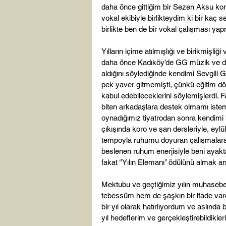
daha önce gittiğim bir Sezen Aksu kon
vokal ekibiyle birlikteydim ki bir ka
birlikte ben de bir vokal çalışması yap
Yılların içime atılmışlığı ve birikmişl
daha önce Kadıköy’de GG müzik ve da
aldığını söylediğinde kendimi Sevgili
pek yaver gitmemişti, çünkü eğitim dö
kabul edebileceklerini söylemişlerdi. F
biten arkadaşlara destek olmamı istem
oynadığımız tiyatrodan sonra kendimi 
çıkışında koro ve şan dersleriyle, eylü
tempoyla ruhumu doyuran çalışmalar
beslenen ruhum enerjisiyle beni ayakt
fakat ‘’Yılın Elemanı’’ ödülünü almak 
Mektubu ve geçtiğimiz yılın muhasebe
tebessüm hem de şaşkın bir ifade vardı
bir yıl olarak hatırlıyordum ve aslınd
yıl hedeflerim ve gerçekleştirebildikler