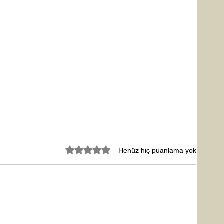
5 üzerinden 0 yıldız
Henüz hiç puanlama yok