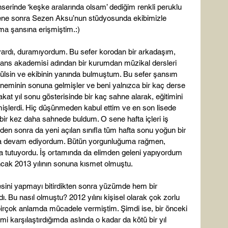
serinde ‘keşke aralarında olsam’ dediğim renkli peruklu 
ç sene sonra Sezen Aksu’nun stüdyosunda ekibimizle 
ma şansına erişmiştim.:)

iği vardı, duramıyordum. Bu sefer korodan bir arkadaşım, 
ns akademisi adından bir kurumdan müzikal dersleri 
 Gülsin ve ekibinin yanında bulmuştum. Bu sefer şansım 
neminin sonuna gelmişler ve beni yalnızca bir kaç derse 
akat yıl sonu gösterisinde bir kaç sahne alarak, eğitimini 
işlerdi. Hiç düşünmeden kabul ettim ve en son lisede 
bir kez daha sahnede buldum. O sene hafta içleri iş 
lden sonra da yeni açılan sınıfla tüm hafta sonu yoğun bir 
a devam ediyordum. Bütün yorgunluğuma rağmen, 
a tutuyordu. İş ortamında da elimden geleni yapıyordum 
ancak 2013 yılının sonuna kısmet olmuştu.

sini yapmayı bitirdikten sonra yüzümde hem bir 
. Bu nasıl olmuştu? 2012 yılını kişisel olarak çok zorlu 
a birçok anlamda mücadele vermiştim. Şimdi ise, bir önceki 
imi karşılaştırdığımda aslında o kadar da kötü bir yıl 