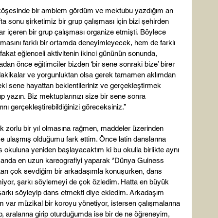
r köşesinde bir amblem gördüm ve mektubu yazdığım an 
ta sonu şirketimiz bir grup çalışması için bizi şehirden 
r içeren bir grup çalışması organize etmişti. Böylece 
ışmasını farklı bir ortamda deneyimleyecek, hem de farklı 
 fakat eğlenceli aktivitenin ikinci gününün sonunda, 
n önce eğitimciler bizden ‘bir sene sonraki bize’ birer 
dakikalar ve yorgunluktan olsa gerek tamamen aklımdan 
 sene hayattan beklentileriniz ve gerçekleştirmek 
ktup yazın. Biz mektuplarınızı size bir sene sonra 
ı gerçekleştirebildiğinizi göreceksiniz.’’

ok zorlu bir yıl olmasına rağmen, maddeler üzerinden 
e ulaşmış olduğumu fark ettim. Önce latin danslarına 
kuluna yeniden başlayacaktım ki bu okulla birlikte aynı 
nı anda en uzun kareografiyi yaparak ‘’Dünya Guiness 
stan çok sevdiğim bir arkadaşımla konuşurken, dans 
yor, şarkı söylemeyi de çok özledim. Hatta en büyük 
rkı söyleyip dans etmekti diye ekledim. Arkadaşım 
 var müzikal bir koroyu yönetiyor, istersen çalışmalarına 
p, aralarına girip oturduğumda ise bir de ne öğreneyim, 