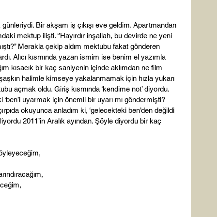
lk günleriydi. Bir akşam iş çıkışı eve geldim. Apartmandan 
ki mektup ilişti. ‘’Hayırdır inşallah, bu devirde ne yeni 
ıştı?’’ Merakla çekip aldım mektubu fakat gönderen 
ardı. Alıcı kısmında yazan ismim ise benim el yazımla 
ım kısacık bir kaç saniyenin içinde aklımdan ne film 
O şaşkın halimle kimseye yakalanmamak için hızla yukarı 
ktubu açmak oldu. Giriş kısmında ‘kendime not’ diyordu. 
 ‘ben’i uyarmak için önemli bir uyarı mı göndermişti? 
çırpıda okuyunca anladım ki, ‘gelecekteki ben’den değildi 
yordu 2011’in Aralık ayından. Şöyle diyordu bir kaç 
söyleyeceğim,
barındıracağım,
eceğim,