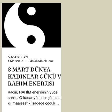
ARZU SEZGİN
1 Mar 2025
2 dakikada okunur
8 MART DÜNYA
KADINLAR GÜNÜ VE
RAHİM ENERJİSİ
Kadın, RAHİM enerjisinin yüce
sahibi. O kadar yüce bir güce sahip
ki, maalesef ki sadece çocuk
doğurmakla ilişkilendirdiğimiz,