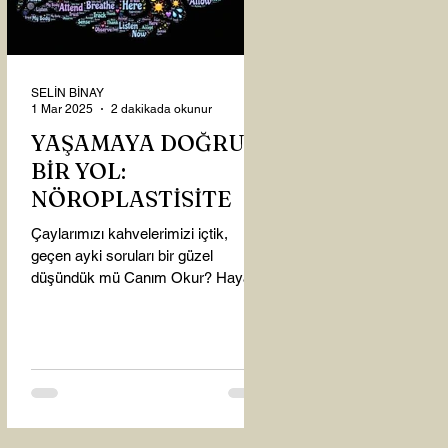
SELİN BİNAY
1 Mar 2025
2 dakikada okunur
YAŞAMAYA DOĞRU
BİR YOL:
NÖROPLASTİSİTE
Çaylarımızı kahvelerimizi içtik,
geçen ayki soruları bir güzel
düşündük mü Canım Okur? Hayatta
mı kalmışız, hayatı mı yaşamışız
sence?...