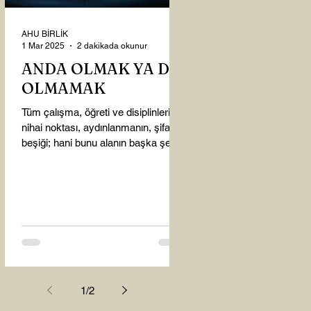
AHU BİRLİK
1 Mar 2025
2 dakikada okunur
ANDA OLMAK YA DA
OLMAMAK
Tüm çalışma, öğreti ve disiplinlerin
nihai noktası, aydınlanmanın, şifanın
beşiği; hani bunu alanın başka şey
almasına gerek kalmadı...
1
/
2