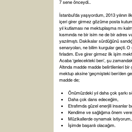
7 sene önceydi..

İstanbul’da yaşıyordum, 2013 yılının i
içeri girer girmez gözüme posta kutumda
yıl kutlaması ne mektuplaşma mı kalm
kısmında ne bir isim ne de bir adres v
yazılmıştı. Dakikalar sürdüğünü sandığ
senaryoları, ne bilim kurgular geçti. 
fırladım. Eve girer girmez ilk işim me
Acaba ‘gelecekteki ben’, şu zamandaki
Altında madde madde belirtilenleri bir 
mektup aksine ‘geçmişteki ben’den geli
Önümüzdeki yıl daha çok şarkı 
Daha çok dans edeceğim,
Etrafımda güzel enerjili insanlar 
Kendime ve sağlığıma önem ver
Müzikallerde oynamak istiyorum,
İşimde başarılı olacağım.