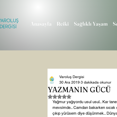
Anasayfa
Reiki
Sağlıklı Yaşam
S
Varoluş Dergisi
30 Ara 2019
3 dakikada okunur
YAZMANIN GÜCÜ
5 üzerinden NaN yıldız
Yağmur yağıyordu usul usul.. Kar tanel
mevsimde.. Camdan bakarken sıcak çay
çıkıp yürüsem diye düşünmek.. Dünya 