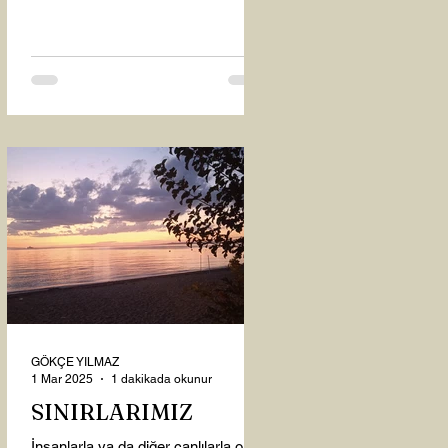
oysaki...
GÖKÇE YILMAZ
1 Mar 2025
1 dakikada okunur
SINIRLARIMIZ
İnsanlarla ya da diğer canlılarla olan