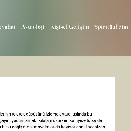
eyahat
Astroloji
Kişisel Gelişim
Spiritüalizim
erinin tek tek düşüşünü izlemek vardı aslında bu 
ını yudumlamak, kitabını okurken kar iyice tutsa da 
hızla değişirken, mevsimler de kayıyor sanki sessizce.. 