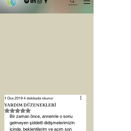
1 Oca 2019
4 dakikada okunur
YARDIM DÜZENEKLERİ
5 üzerinden NaN yıldız
Bir zaman önce, annemle o sonu 
gelmeyen şiddetli didişmelerimizin 
içinde, beklentilerim ve acım son 