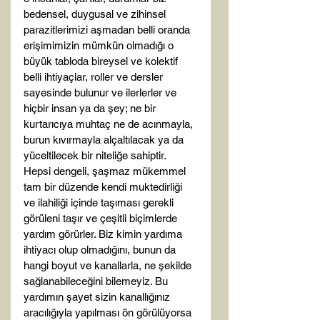
bedensel, duygusal ve zihinsel 
parazitlerimizi aşmadan belli oranda 
erişimimizin mümkün olmadığı o 
büyük tabloda bireysel ve kolektif 
belli ihtiyaçlar, roller ve dersler 
sayesinde bulunur ve ilerlerler ve 
hiçbir insan ya da şey; ne bir 
kurtarıcıya muhtaç ne de acınmayla, 
burun kıvırmayla alçaltılacak ya da 
yüceltilecek bir niteliğe sahiptir. 
Hepsi dengeli, şaşmaz mükemmel 
tam bir düzende kendi muktedirliği 
ve ilahiliği içinde taşıması gerekli 
görüleni taşır ve çeşitli biçimlerde 
yardım görürler. Biz kimin yardıma 
ihtiyacı olup olmadığını, bunun da 
hangi boyut ve kanallarla, ne şekilde 
sağlanabileceğini bilemeyiz. Bu 
yardımın şayet sizin kanallığınız 
aracılığıyla yapılması ön görülüyorsa 