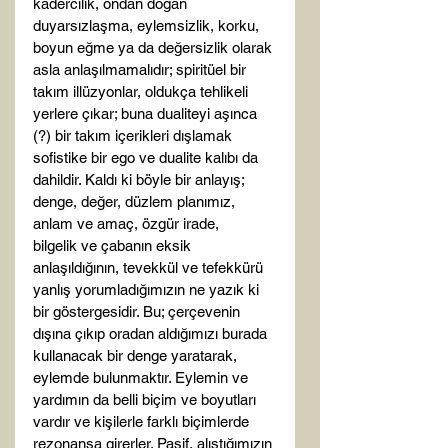
kadercilik, ondan doğan 
duyarsızlaşma, eylemsizlik, korku, 
boyun eğme ya da değersizlik olarak 
asla anlaşılmamalıdır; spiritüel bir 
takım illüzyonlar, oldukça tehlikeli 
yerlere çıkar; buna dualiteyi aşınca 
(?) bir takım içerikleri dışlamak 
sofistike bir ego ve dualite kalıbı da 
dahildir. Kaldı ki böyle bir anlayış; 
denge, değer, düzlem planımız, 
anlam ve amaç, özgür irade, 
bilgelik ve çabanın eksik 
anlaşıldığının, tevekkül ve tefekkürü 
yanlış yorumladığımızın ne yazık ki 
bir göstergesidir. Bu; çerçevenin 
dışına çıkıp oradan aldığımızı burada 
kullanacak bir denge yaratarak, 
eylemde bulunmaktır. Eylemin ve 
yardımın da belli biçim ve boyutları 
vardır ve kişilerle farklı biçimlerde 
rezonansa girerler. Pasif, alıştığımızın 