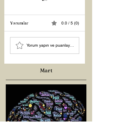
Yorumlar
0.0 / 5 (0)
Z RAPORU
ŞİFACILARIN
Yorum yapın ve puanlayın...
KARANLIĞI
Mart