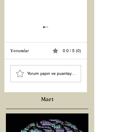
Yorumlar
0.0 / 5 (0)
MANEVİ
Şubat “Daha İyi
Yorum yapın ve puanlayın...
AYDINLANMA...
Hissetme”
Çalışması
Mart