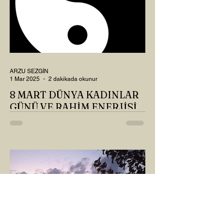
ARZU SEZGİN
1 Mar 2025
2 dakikada okunur
8 MART DÜNYA KADINLAR
GÜNÜ VE RAHİM ENERJİSİ
Kadın, RAHİM enerjisinin yüce sahibi. O
kadar yüce bir güce sahip ki, maalesef ki
sadece çocuk doğurmakla
ilişkilendirdiğimiz, oysaki...