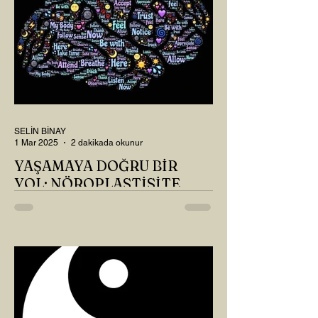
SELİN BİNAY
1 Mar 2025
2 dakikada okunur
YAŞAMAYA DOĞRU BİR
YOL: NÖROPLASTİSİTE
Çaylarımızı kahvelerimizi içtik, geçen ayki
soruları bir güzel düşündük mü Canım
Okur? Hayatta mı kalmışız, hayatı mı
yaşamışız sence?...