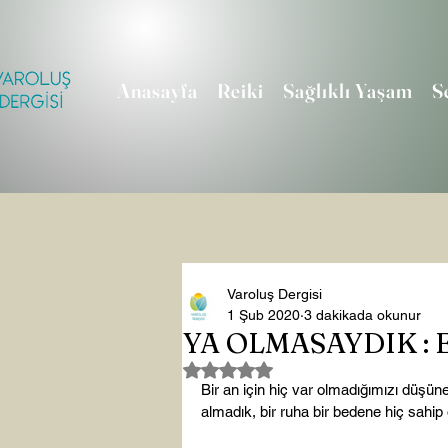
Anasayfa
Reiki
Sağlıklı Yaşam
S
Varoluş Dergisi
1 Şub 2020
3 dakikada okunur
YA OLMASAYDIK :
5 üzerinden NaN yıldız
Bir an için hiç var olmadığımızı düşün
almadık, bir ruha bir bedene hiç sahi