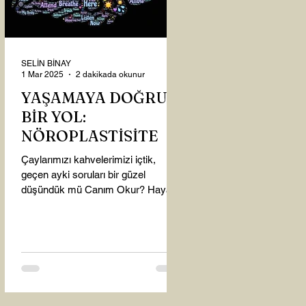
SELİN BİNAY
1 Mar 2025
2 dakikada okunur
YAŞAMAYA DOĞRU
BİR YOL:
NÖROPLASTİSİTE
Çaylarımızı kahvelerimizi içtik,
geçen ayki soruları bir güzel
düşündük mü Canım Okur? Hayatta
mı kalmışız, hayatı mı yaşamışız
sence?...