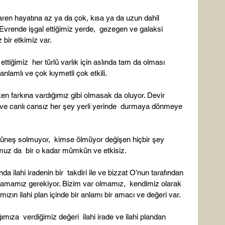
ren hayatına az ya da çok, kısa ya da uzun dahil 
 Evrende işgal ettiğimiz yerde,  gezegen ve galaksi 
 bir etkimiz var.

ettiğimiz  her türlü varlık için aslında tam da olması 
lamlı ve çok kıymetli çok etkili.

n farkına vardığımız gibi olmasak da oluyor. Devir 
e canlı cansız her şey yerli yerinde  durmaya dönmeye 
üneş solmuyor,  kimse ölmüyor değişen hiçbir şey 
uz da  bir o kadar mümkün ve etkisiz.

a ilahi iradenin bir  takdiri ile ve bizzat O’nun tarafından 
avramamız gerekiyor. Bizim var olmamız,  kendimiz olarak 
ın ilahi plan içinde bir anlamı bir amacı ve değeri var.

ımıza  verdiğimiz değeri  ilahi irade ve ilahi plandan 