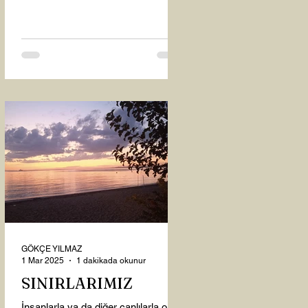
oysaki...
GÖKÇE YILMAZ
1 Mar 2025
1 dakikada okunur
SINIRLARIMIZ
İnsanlarla ya da diğer canlılarla olan