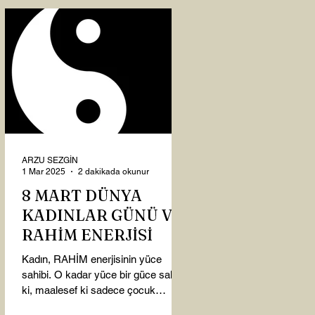
ARZU SEZGİN
1 Mar 2025
2 dakikada okunur
8 MART DÜNYA
KADINLAR GÜNÜ VE
RAHİM ENERJİSİ
Kadın, RAHİM enerjisinin yüce
sahibi. O kadar yüce bir güce sahip
ki, maalesef ki sadece çocuk
doğurmakla ilişkilendirdiğimiz,