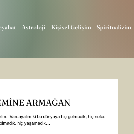
eyahat
Astroloji
Kişisel Gelişim
Spiritüalizim
 EMİNE ARMAĞAN
elim.  Varsayalım ki bu dünyaya hiç gelmedik, hiç nefes 
p olmadık, hiç yaşamadık…
