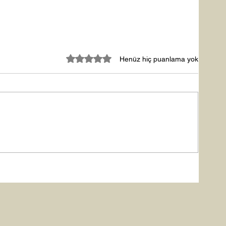
5 üzerinden 0 yıldız
Henüz hiç puanlama yok