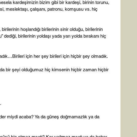
esela kardeşimizin bizim gibi bir kardeşi, birinin torunu, 
cisi, meslektaşı, çalışanı, patronu, komşusu vs. hiç 
birilerinin hoşlandığı birilerinin sinir olduğu, birilerinin 
u” dediği, birilerinin yoldaşı yada yarı yolda bırakanı hiç 
madık…Birileri için her şey birileri için hiçbir şey olmadık.

nda bir şeyi olduğumuz hiç kimsenin hiçbir zaman hiçbir 


der miydi acaba? Ya da güneş doğmamazlık ya da 
cüsü hiç olmaz mıydı? Kar yağmaz mıydı ya da bahar 