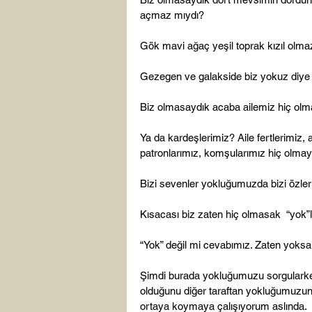
açmaz mıydı?

Gök mavi ağaç yeşil toprak kızıl olma
Gezegen ve galakside biz yokuz diye 
Biz olmasaydık acaba ailemiz hiç olma
Ya da kardeşlerimiz? Aile fertlerimiz,
patronlarımız, komşularımız hiç olma
Bizi sevenler yokluğumuzda bizi özlerl
Kısacası biz zaten hiç olmasak  “yok”
“Yok” değil mi cevabımız. Zaten yoksak
Şimdi burada yokluğumuzu sorgularken,
olduğunu diğer taraftan yokluğumuzun
ortaya koymaya çalışıyorum aslında.
