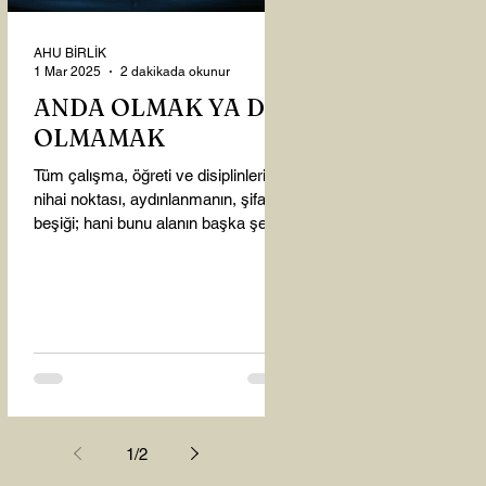
AHU BİRLİK
1 Mar 2025
2 dakikada okunur
ANDA OLMAK YA DA
OLMAMAK
Tüm çalışma, öğreti ve disiplinlerin
nihai noktası, aydınlanmanın, şifanın
beşiği; hani bunu alanın başka şey
almasına gerek kalmadı...
1
/
2