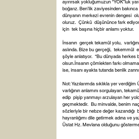
ayırırsak yokluğumuzun “YOK”luk yaratac
boğarız. Ben’lik zaviyesinden bakınca
dünyanın merkezi evrenin dengesi  olu
oluruz.  Çünkü  düşününce fark ediyo
için  tek başına hiçbir anlamı yoktur.

İnsanın  gerçek tekamül yolu,  varlığın
aslında. Bize bu gerçeği,  tekemmül  e
şöyle anlatıyor.  “Bu dünyada herkes bi
olsun.İnsanın çömlekten farkı olmamalı
ise, insanı ayakta tutanda benlik zannı de
Not: Yazılarımda sıklıkla yer verdiğim
varlığının anlamını sorgulayan, tekam
edip  pişip yanmayı arzulayan her yolc
geçmektedir.  Bu minvalde, benim naç
sözleriyle bir nebze değer kazandığı  
hayranlığımı dile getirmek adına ve y
Üstat Hz. Mevlana olduğunu göstermek a