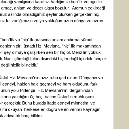
ağı yanılgısına kapılırız. Varlığımızı ben’lik ve ego ile 
  amaç, anlam ve değer algısı bozulur.  Atomun çekirdeği 
ruz aslında olmadığımız şeyler olurken gerçekten hiç 
ruz ki  varlığımızın ve ya yokluğumuzun dünya ve evren 
ı“ben”lik ve “hiç”lik arasında anlamlandırma süreci 
denlerin piri, üstadı Hz. Mevlana, “hiç” lik makamından 
r şey olmaya çalışırken sen bir hiç ol. Menzilin yokluk 
. Nasıl çömleği tutan dışındaki biçim değil içindeki boşluk 
ğil hiçlik bilincidir.”

 Üstat Hz. Mevlana’nın azız ruhu şad olsun. Dünyanın ve 
ül etmeyi, halden hale geçmeyi ve ham olduğunu fark 
unun yolu Pirler piri Hz. Mevlana’nın  dergahından 
izane yazdığım üç beş  satırın Üstad’ın muhteşem 
bir gerçektir. Bunu burada ifade etmeyi minnetimi ve 
azımı okuyan  herkese en doğru ve en verimli kaynağın 
dına bir borç bilirim.
