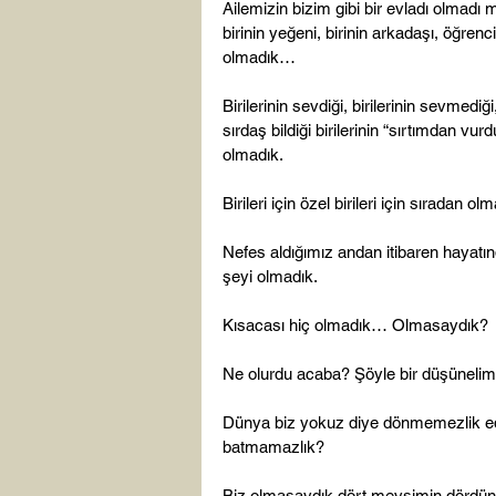
Ailemizin bizim gibi bir evladı olmadı m
birinin yeğeni, birinin arkadaşı, öğren
olmadık…

Birilerinin sevdiği, birilerinin sevmediği, 
sırdaş bildiği birilerinin “sırtımdan vurd
olmadık.

Birileri için özel birileri için sıradan ol
Nefes aldığımız andan itibaren hayatı
şeyi olmadık.

Kısacası hiç olmadık… Olmasaydık?

Ne olurdu acaba? Şöyle bir düşünelim.
Dünya biz yokuz diye dönmemezlik e
batmamazlık?

Biz olmasaydık dört mevsimin dördün