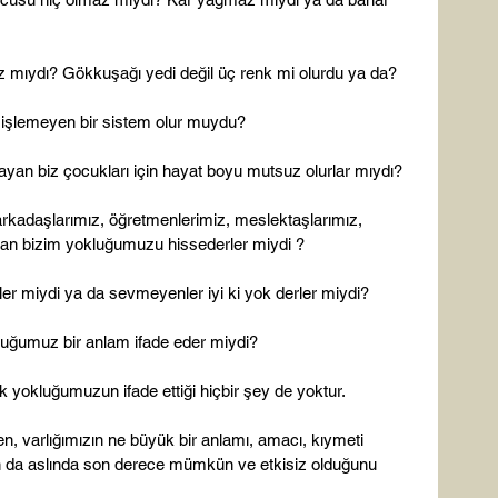
z mıydı? Gökkuşağı yedi değil üç renk mi olurdu ya da?

işlemeyen bir sistem olur muydu?

yan biz çocukları için hayat boyu mutsuz olurlar mıydı?

 arkadaşlarımız, öğretmenlerimiz, meslektaşlarımız, 
yan bizim yokluğumuzu hissederler miydi ?

er miydi ya da sevmeyenler iyi ki yok derler miydi?

luğumuz bir anlam ifade eder miydi?

 yokluğumuzun ifade ettiği hiçbir şey de yoktur.

 varlığımızın ne büyük bir anlamı, amacı, kıymeti 
 da aslında son derece mümkün ve etkisiz olduğunu 