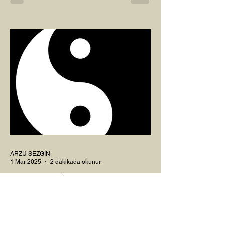
Çaylarımızı kahvelerimizi içtik, geçen ayki
soruları bir güzel düşündük mü Canım
Okur? Hayatta mı kalmışız, hayatı mı
yaşamışız sence?...
ARZU SEZGİN
1 Mar 2025
2 dakikada okunur
8 MART DÜNYA KADINLAR
GÜNÜ VE RAHİM ENERJİSİ
Kadın, RAHİM enerjisinin yüce sahibi. O
kadar yüce bir güce sahip ki, maalesef ki