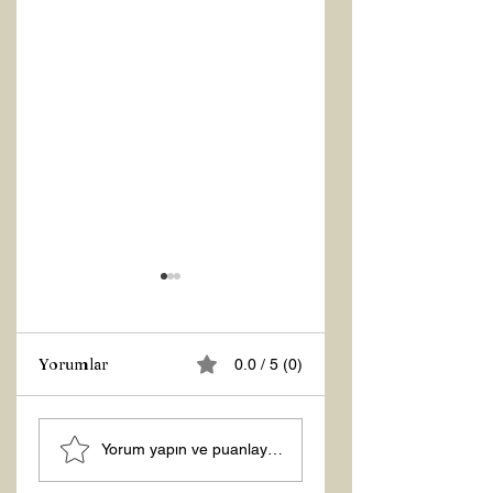
Yorumlar
0.0 / 5 (0)
Z RAPORU
Tasarruf Zamanı
Yorum yapın ve puanlayın...