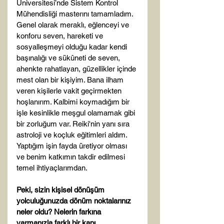
Üniversitesi’nde Sistem Kontrol 
Mühendisliği masterını tamamladım. 
Genel olarak meraklı, eğlenceyi ve 
konforu seven, hareketi ve 
sosyalleşmeyi olduğu kadar kendi 
başınalığı ve sükûneti de seven, 
ahenkte rahatlayan, güzellikler içinde 
mest olan bir kişiyim. Bana ilham 
veren kişilerle vakit geçirmekten 
hoşlanırım. Kalbimi koymadığım bir 
işle kesinlikle meşgul olamamak gibi 
bir zorluğum var. Reiki'nin yanı sıra 
astroloji ve koçluk eğitimleri aldım. 
Yaptığım işin fayda üretiyor olması 
ve benim katkımın takdir edilmesi 
temel ihtiyaçlarımdan.

Peki, sizin kişisel dönüşüm 
yolculuğunuzda dönüm noktalarınız 
neler oldu? Nelerin farkına 
varmanızla farklı bir kapı 