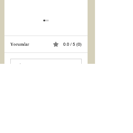
Yorumlar
0.0 / 5 (0)
Z RAPORU
Hoş Geldin 2026!
Yorum yapın ve puanlayın...
Mart