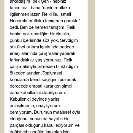
arkadaşım İpek Şen - hepiniz 
tanırsınız - bana "senin mutlaka 
ilgilenmen lazım Reiki ile, İsmail 
Hocamla mutlaka tanışman gerekir." 
dedi. Ben de hemen tanıştım. Reiki 
benim çok sevdiğim bir disiplin, 
çünkü içerisinde söz yok. Sevdiğim 
sükûnet ortamı içerisinde sadece 
enerji alanında çalışmalar yaparak 
farkındalıklar yaşıyorsunuz. Reiki 
çalışmalarıyla bilmeden biriktirdiğim 
öfkeden arındım. Toplumsal 
konularda kendi sağlığımı bozacak 
derecede empati kurarken şimdi 
daha kabullenici olabiliyorum. 
Kabullenici deyince yanlış 
anlaşılmasın, onaylıyorum 
demiyorum. Durumun maalesef öyle 
olduğunu, bunun da hayatın bir 
parçası olduğunu kabul ediyorum ve 
değiştirebileceğim kısımları için 