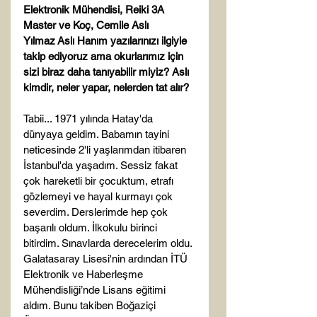
Elektronik Mühendisi, Reiki 3A 
Master ve Koç, Cemile Aslı 
Yılmaz 
Aslı Hanım yazılarınızı ilgiyle 
takip ediyoruz ama okurlarımız için 
sizi biraz daha tanıyabilir miyiz? Aslı 
kimdir, neler yapar, nelerden tat alır?  
Tabii... 1971 yılında Hatay'da 
dünyaya geldim. Babamın tayini 
neticesinde 2'li yaşlarımdan itibaren 
İstanbul'da yaşadım. Sessiz fakat 
çok hareketli bir çocuktum, etrafı 
gözlemeyi ve hayal kurmayı çok 
severdim. Derslerimde hep çok 
başarılı oldum. İlkokulu birinci 
bitirdim. Sınavlarda derecelerim oldu. 
Galatasaray Lisesi'nin ardından İTÜ 
Elektronik ve Haberleşme 
Mühendisliği’nde Lisans eğitimi 
aldım. Bunu takiben Boğaziçi 