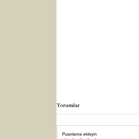
Yorumlar
Puanlama ekleyin
Yeni Yıla Merhaba