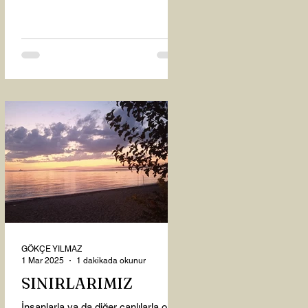
oysaki...
GÖKÇE YILMAZ
1 Mar 2025
1 dakikada okunur
SINIRLARIMIZ
İnsanlarla ya da diğer canlılarla olan