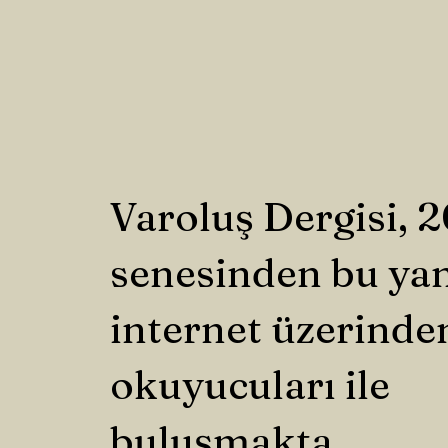
Varoluş Dergisi, 
senesinden bu ya
internet üzerinde
okuyucuları ile
buluşmakta.