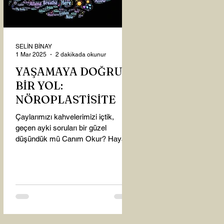
SELİN BİNAY
1 Mar 2025
2 dakikada okunur
YAŞAMAYA DOĞRU
BİR YOL:
NÖROPLASTİSİTE
Çaylarımızı kahvelerimizi içtik,
geçen ayki soruları bir güzel
düşündük mü Canım Okur? Hayatta
mı kalmışız, hayatı mı yaşamışız
sence?...