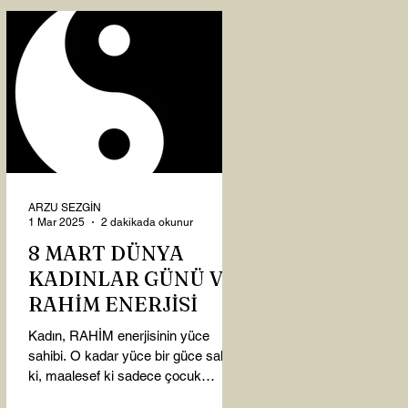
ARZU SEZGİN
1 Mar 2025
2 dakikada okunur
8 MART DÜNYA
KADINLAR GÜNÜ VE
RAHİM ENERJİSİ
Kadın, RAHİM enerjisinin yüce
sahibi. O kadar yüce bir güce sahip
ki, maalesef ki sadece çocuk
doğurmakla ilişkilendirdiğimiz,