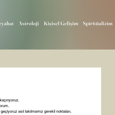
eyahat
Astroloji
Kişisel Gelişim
Spiritüalizim
açırıyoruz.

orum.

 geçiyoruz asıl takılmamız gerekli noktaları.
