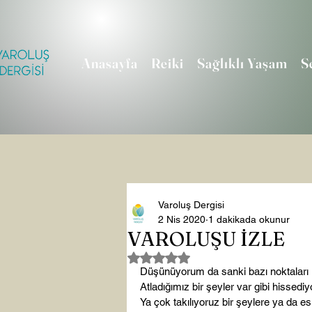
Anasayfa
Reiki
Sağlıklı Yaşam
S
Varoluş Dergisi
2 Nis 2020
1 dakikada okunur
VAROLUŞU İZLE
5 üzerinden NaN yıldız
Düşünüyorum da sanki bazı noktaları k
Atladığımız bir şeyler var gibi hissediy
Ya çok takılıyoruz bir şeylere ya da es