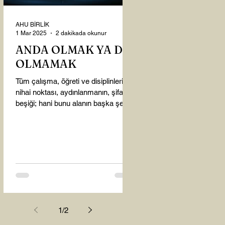
AHU BİRLİK
1 Mar 2025
2 dakikada okunur
ANDA OLMAK YA DA
OLMAMAK
Tüm çalışma, öğreti ve disiplinlerin
nihai noktası, aydınlanmanın, şifanın
beşiği; hani bunu alanın başka şey
almasına gerek kalmadı...
1
/
2