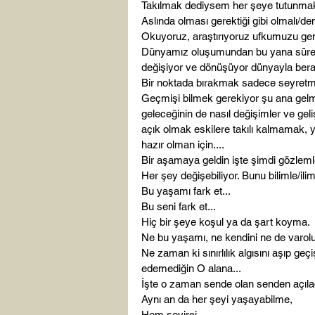
Takılmak dediysem her şeye tutunmak 
Aslında olması gerektiği gibi olmalı/den
Okuyoruz, araştırıyoruz ufkumuzu gen
Dünyamız oluşumundan bu yana sürekli
değişiyor ve dönüşüyor dünyayla berab
Bir noktada bırakmak sadece seyretmek
Geçmişi bilmek gerekiyor şu ana gelm
geleceğinin de nasıl değişimler ve gelişi
açık olmak eskilere takılı kalmamak, y
hazır olman için....

Bir aşamaya geldin işte şimdi gözlemle!
Her şey değişebiliyor. Bunu bilimle/ilim
Bu yaşamı fark et...

Bu seni fark et...

Hiç bir şeye koşul ya da şart koyma.

Ne bu yaşamı, ne kendini ne de varolu
Ne zaman ki sınırlılık algısını aşıp g
edemediğin O alana...

İşte o zaman sende olan senden açıla
Aynı an da her şeyi yaşayabilme,

Hem seyirci,
