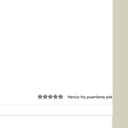
5 üzerinden 0 yıldız
Henüz hiç puanlama yok