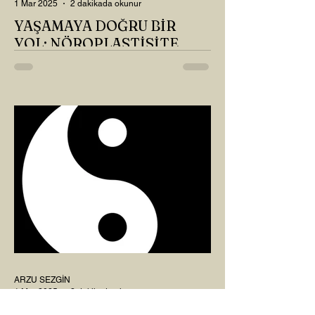
1 Mar 2025
2 dakikada okunur
YAŞAMAYA DOĞRU BİR
YOL: NÖROPLASTİSİTE
Çaylarımızı kahvelerimizi içtik, geçen ayki
soruları bir güzel düşündük mü Canım
Okur? Hayatta mı kalmışız, hayatı mı
yaşamışız sence?...
ARZU SEZGİN
1 Mar 2025
2 dakikada okunur
8 MART DÜNYA KADINLAR