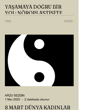
YAŞAMAYA DOĞRU BİR
YOL: NÖROPLASTİSİTE
Çaylarımızı kahvelerimizi içtik, geçen ayki
soruları bir güzel düşündük mü Canım
Okur? Hayatta mı kalmışız, hayatı mı
yaşamışız sence?...
ARZU SEZGİN
1 Mar 2025
2 dakikada okunur
8 MART DÜNYA KADINLAR