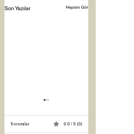
Hepsini Gör
Son Yazılar
Yorumlar
0.0 / 5 (0)
Z RAPORU