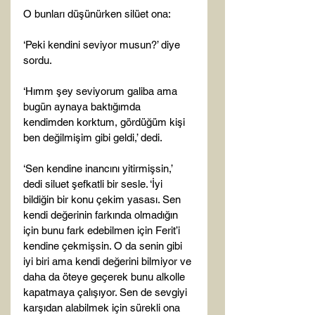
O bunları düşünürken silüet ona:

‘Peki kendini seviyor musun?’ diye 
sordu.

‘Hımm şey seviyorum galiba ama 
bugün aynaya baktığımda 
kendimden korktum, gördüğüm kişi 
ben değilmişim gibi geldi,’ dedi.

‘Sen kendine inancını yitirmişsin,’ 
dedi siluet şefkatli bir sesle. ‘İyi 
bildiğin bir konu çekim yasası. Sen 
kendi değerinin farkında olmadığın 
için bunu fark edebilmen için Ferit’i 
kendine çekmişsin. O da senin gibi 
iyi biri ama kendi değerini bilmiyor ve 
daha da öteye geçerek bunu alkolle 
kapatmaya çalışıyor. Sen de sevgiyi 
karşıdan alabilmek için sürekli ona 