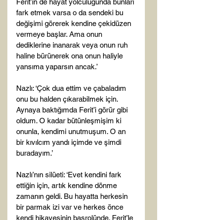
Ferit’in de hayat yolculuğunda bunları 
fark etmek varsa o da sendeki bu 
değişimi görerek kendine çekidüzen 
vermeye başlar. Ama onun 
dediklerine inanarak veya onun ruh 
haline bürünerek ona onun haliyle 
yansıma yaparsın ancak.’

Nazlı: ‘Çok dua ettim ve çabaladım 
onu bu halden çıkarabilmek için. 
Aynaya baktığımda Ferit’i görür gibi 
oldum. O kadar bütünleşmişim ki 
onunla, kendimi unutmuşum. O an 
bir kıvılcım yandı içimde ve şimdi 
buradayım.’

Nazlı’nın silüeti: ‘Evet kendini fark 
ettiğin için, artık kendine dönme 
zamanın geldi. Bu hayatta herkesin 
bir parmak izi var ve herkes önce 
kendi hikayesinin başrolünde. Ferit’le 