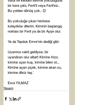
vardı ve kendini sevme yolculuğuna 
bir kere çıktı, Ferit’li veya Ferit’siz.. 
Bu yoldan dönüş yok.. 😊

Bu yolculuğa çıkan herkese 
kolaylıklar dilerim. Kiminin başlangıç 
noktası bir Ferit ya da bir Ayşe olur.

Ya da Tapduk Emre’nin dediği gibi:

Uyanma vakti geldiyse, bir 
uyandıran olur elbet! Kimine Hızır, 
kimine uçan kuş, kimine biten ot... 
Kimine açan çiçek, kimine akan su, 
kimine dilsiz taş.’

Esra YILMAZ
Yaşam