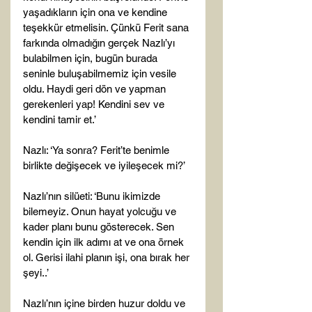
yaşadıkların için ona ve kendine 
teşekkür etmelisin. Çünkü Ferit sana 
farkında olmadığın gerçek Nazlı’yı 
bulabilmen için, bugün burada 
seninle buluşabilmemiz için vesile 
oldu. Haydi geri dön ve yapman 
gerekenleri yap! Kendini sev ve 
kendini tamir et.’

Nazlı: ‘Ya sonra? Ferit’te benimle 
birlikte değişecek ve iyileşecek mi?’

Nazlı’nın silüeti: ‘Bunu ikimizde 
bilemeyiz. Onun hayat yolcuğu ve 
kader planı bunu gösterecek. Sen 
kendin için ilk adımı at ve ona örnek 
ol. Gerisi ilahi planın işi, ona bırak her 
şeyi..’

Nazlı’nın içine birden huzur doldu ve 