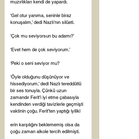
muzırlıkları kendi de yapardı.

‘Gel otur yanıma, seninle biraz 
konuşalım,’ dedi Nazlı’nın silüeti.

‘Çok mu seviyorsun bu adamı?’

‘Evet hem de çok seviyorum.’

‘Peki o seni seviyor mu?

‘Öyle olduğunu düşünüyor ve 
hissediyorum,’ dedi Nazlı tereddütlü 
bir ses tonuyla. Çünkü uzun 
zamandır Ferit’i iyi etme çabasıyla 
kendinden verdiği tavizlerle geçmişti 
vaktinin çoğu. Ferit’ten yaptığı iyilikl

erin karşılığını beklememiş olsa da 
çoğu zaman alkole tercih edilmişti.
