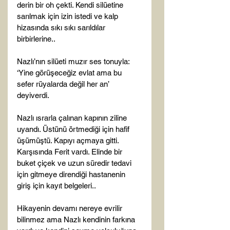
derin bir oh çekti. Kendi silüetine 
sarılmak için izin istedi ve kalp 
hizasında sıkı sıkı sarıldılar 
birbirlerine..

Nazlı’nın silüeti muzır ses tonuyla: 
‘Yine görüşeceğiz evlat ama bu 
sefer rüyalarda değil her an’ 
deyiverdi.

Nazlı ısrarla çalınan kapının ziline 
uyandı. Üstünü örtmediği için hafif 
üşümüştü. Kapıyı açmaya gitti. 
Karşısında Ferit vardı. Elinde bir 
buket çiçek ve uzun süredir tedavi 
için gitmeye direndiği hastanenin 
giriş için kayıt belgeleri..

Hikayenin devamı nereye evrilir 
bilinmez ama Nazlı kendinin farkına 