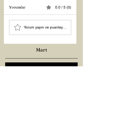
Yorumlar
0.0 / 5 (0)
Z RAPORU
Hoş Geldin 2026!
Yorum yapın ve puanlayın...
Mart