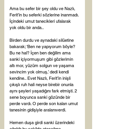
Ama bu sefer bir şey oldu ve Nazlı, 
Ferit’in bu seferki sözlerine inanmadı. 
İçindeki umut tanecikleri ufalarak 
yok oldu bir anda..

Birden durdu ve aynadaki silüetine 
bakarak; ‘Ben ne yapıyorum böyle? 
Bu ne hal? İçen ben değilim ama 
sanki içiyormuşum gibi gözlerimin 
altı mor, yüzüm solgun ve yaşama 
sevincim yok olmuş,’ dedi kendi 
kendine.. Evet Nazlı, Ferit’in inişli 
çıkışlı ruh hali neyse birebir onunla 
aynı şeyleri yaşadığını fark etmişti. 2 
sene boyunca sanki gözünde bir 
perde vardı. O perde son kalan umut 
tanesinin gidişiyle aralanıverdi.

Hemen duşa girdi sanki üzerindeki 
ağırlığı bu şekilde atacağına 