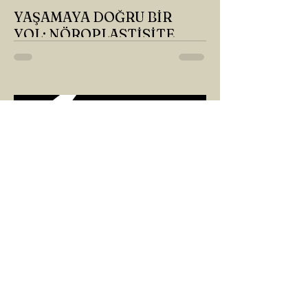
YAŞAMAYA DOĞRU BİR
YOL: NÖROPLASTİSİTE
Çaylarımızı kahvelerimizi içtik, geçen ayki
soruları bir güzel düşündük mü Canım
Okur? Hayatta mı kalmışız, hayatı mı
yaşamışız sence?...
ARZU SEZGİN
1 Mar 2025
2 dakikada okunur
8 MART DÜNYA KADINLAR