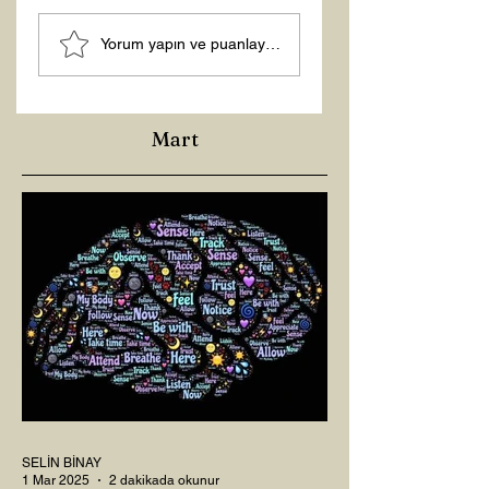
ŞİFACILARIN
Yorum yapın ve puanlayın...
KARANLIĞI
Mart
SELİN BİNAY
1 Mar 2025
2 dakikada okunur