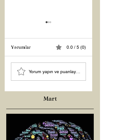
Yorumlar
0.0 / 5 (0)
Z RAPORU
Tasarruf Zamanı
Yorum yapın ve puanlayın...
Mart