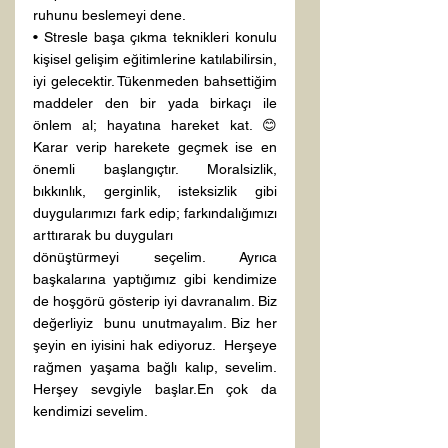
ruhunu beslemeyi dene.
• Stresle başa çıkma teknikleri konulu 
kişisel gelişim eğitimlerine katılabilirsin, 
iyi gelecektir. Tükenmeden bahsettiğim 
maddeler den bir yada birkaçı ile 
önlem al; hayatına hareket kat. 😊
Karar verip harekete geçmek ise en 
önemli başlangıçtır. Moralsizlik, 
bıkkınlık, gerginlik, isteksizlik gibi 
duygularımızı fark edip; farkındalığımızı 
arttırarak bu duyguları 
dönüştürmeyi seçelim. Ayrıca 
başkalarına yaptığımız gibi kendimize 
de hoşgörü gösterip iyi davranalım. Biz 
değerliyiz  bunu unutmayalım. Biz her 
şeyin en iyisini hak ediyoruz.  Herşeye 
rağmen yaşama bağlı kalıp, sevelim. 
Herşey sevgiyle başlar.En çok da 
kendimizi sevelim.