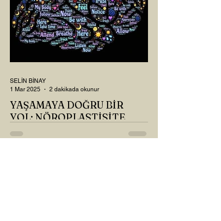
SELİN BİNAY
1 Mar 2025
2 dakikada okunur
YAŞAMAYA DOĞRU BİR
YOL: NÖROPLASTİSİTE
Çaylarımızı kahvelerimizi içtik, geçen ayki
soruları bir güzel düşündük mü Canım
Okur? Hayatta mı kalmışız, hayatı mı
yaşamışız sence?...