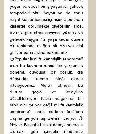
yoğun ve stresli bir iş yaşantısı, yüksek 
tempodaki okul hayatı ya da zorlu 
hayat koşturmacası içerisinde bulunan 
kişilerde görülmekte diyebilirim. Hoş, 
bizimki gibi stres seviyesi yüksek ve 
gelecek kaygısı 12 yaşa kadar düşen 
bir toplumda olağan bir hissiyat gibi 
geliyor bana aslına bakarsanız. 
😊Popüler ismi “tükenmişlik sendromu” 
olan bu kavramı ruhsal bir yorgunluk 
dönemi, duygusal bir boşluk, dış 
dünyadan kopma isteği olarak 
niteleyebiliriz. Merak etmeyin bu 
durum geçici ve kolaylıkla 
düzeltilebiliyor. Fazla magazinel bir 
tabir gibi geliyor değil mi “tükenmişlik 
sendromu”, sanki sadece ünlülerin 
başına geliyormuş izlenimi veriyor 😊
Neyse. Bıkkınlık hissini detaylandıracak 
olursak, gün içindeki modumuz 