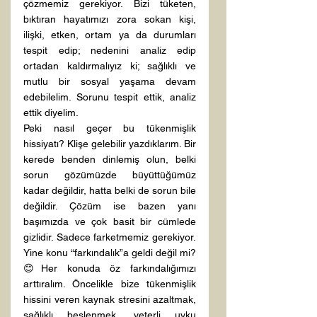
çözmemiz gerekiyor. Bizi tüketen, 
bıktıran hayatımızı zora sokan kişi, 
ilişki, etken, ortam ya da durumları 
tespit edip; nedenini analiz edip 
ortadan kaldırmalıyız ki; sağlıklı ve 
mutlu bir sosyal yaşama devam 
edebilelim. Sorunu tespit ettik, analiz 
ettik diyelim.
Peki nasıl geçer bu tükenmişlik 
hissiyatı? Klişe gelebilir yazdıklarım. Bir 
kerede benden dinlemiş olun, belki 
sorun gözümüzde büyüttüğümüz 
kadar değildir, hatta belki de sorun bile 
değildir. Çözüm ise bazen yanı 
başımızda ve çok basit bir cümlede 
gizlidir. Sadece farketmemiz gerekiyor. 
Yine konu “farkındalık”a geldi değil mi? 
😊Her konuda öz farkındalığımızı 
arttıralım. Öncelikle bize tükenmişlik 
hissini veren kaynak stresini azaltmak, 
sağlıklı beslenmek, yeterli uyku 