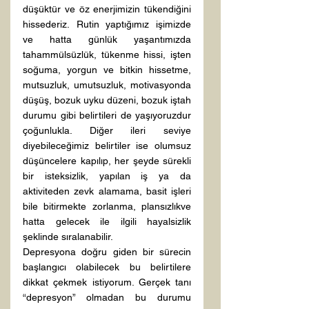
düşüktür ve öz enerjimizin tükendiğini 
hissederiz. Rutin yaptığımız işimizde 
ve hatta günlük yaşantımızda 
tahammülsüzlük, tükenme hissi, işten 
soğuma, yorgun ve bitkin hissetme, 
mutsuzluk, umutsuzluk, motivasyonda 
düşüş, bozuk uyku düzeni, bozuk iştah 
durumu gibi belirtileri de yaşıyoruzdur 
çoğunlukla. Diğer ileri seviye 
diyebileceğimiz belirtiler ise olumsuz 
düşüncelere kapılıp, her şeyde sürekli 
bir isteksizlik, yapılan iş ya da 
aktiviteden zevk alamama, basit işleri 
bile bitirmekte zorlanma, plansızlıkve 
hatta gelecek ile ilgili hayalsizlik 
şeklinde sıralanabilir.
Depresyona doğru giden bir sürecin 
başlangıcı olabilecek bu belirtilere 
dikkat çekmek istiyorum. Gerçek tanı 
“depresyon” olmadan bu durumu 