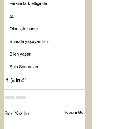
Farkını fark ettiğinde

🙏

Olan işte budur

Bunuda yaşayan bilir

Bilen yaşar..

Şule Sarıarslan
Hepsini Gör
Son Yazılar