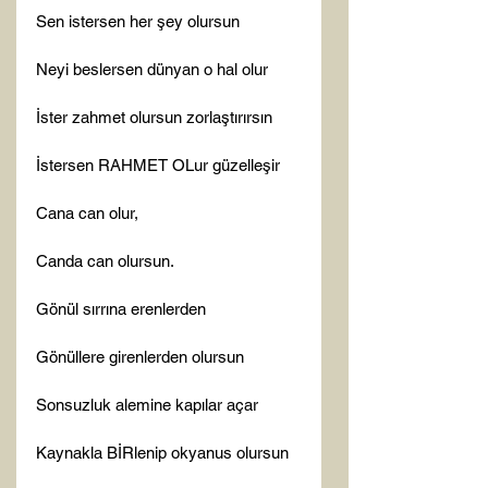
Sen istersen her şey olursun

Neyi beslersen dünyan o hal olur

İster zahmet olursun zorlaştırırsın

İstersen RAHMET OLur güzelleşir

Cana can olur,

Canda can olursun.

Gönül sırrına erenlerden

Gönüllere girenlerden olursun

Sonsuzluk alemine kapılar açar

Kaynakla BİRlenip okyanus olursun
