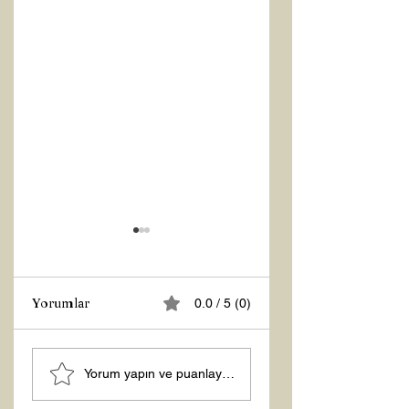
Yorumlar
0.0 / 5 (0)
MANEVİ
Şubat “Daha İyi
Yorum yapın ve puanlayın...
AYDINLANMA...
Hissetme”
Çalışması