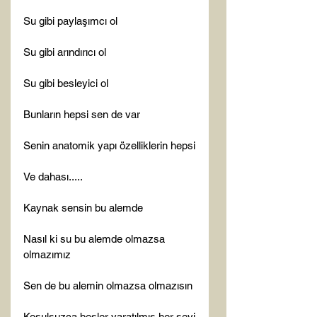
Su gibi paylaşımcı ol

Su gibi arındırıcı ol

Su gibi besleyici ol

Bunların hepsi sen de var

Senin anatomik yapı özelliklerin hepsi

Ve dahası.....

Kaynak sensin bu alemde

Nasıl ki su bu alemde olmazsa 
olmazımız

Sen de bu alemin olmazsa olmazısın

Koşulsuzca besler yaratılmış her şeyi
