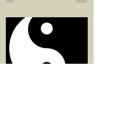
Çaylarımızı kahvelerimizi içtik, geçen ayki
soruları bir güzel düşündük mü Canım
Okur? Hayatta mı kalmışız, hayatı mı
yaşamışız sence?...
ARZU SEZGİN
1 Mar 2025
2 dakikada okunur
8 MART DÜNYA KADINLAR
GÜNÜ VE RAHİM ENERJİSİ
Kadın, RAHİM enerjisinin yüce sahibi. O
kadar yüce bir güce sahip ki, maalesef ki