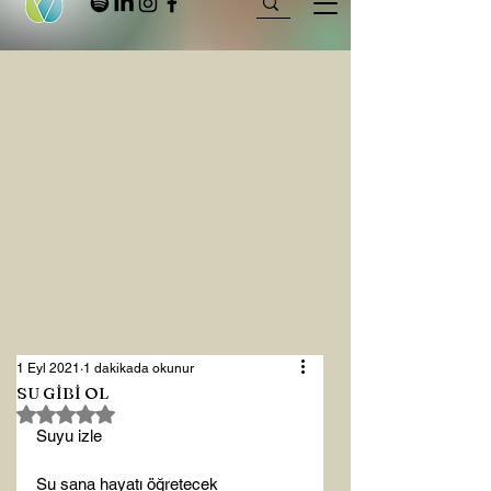
1 Eyl 2021
1 dakikada okunur
SU GİBİ OL
5 üzerinden NaN yıldız
Suyu izle

Su sana hayatı öğretecek
