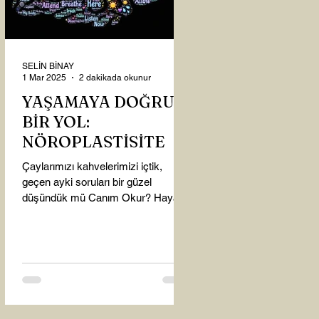
SELİN BİNAY
1 Mar 2025
2 dakikada okunur
YAŞAMAYA DOĞRU
BİR YOL:
NÖROPLASTİSİTE
Çaylarımızı kahvelerimizi içtik,
geçen ayki soruları bir güzel
düşündük mü Canım Okur? Hayatta
mı kalmışız, hayatı mı yaşamışız
sence?...