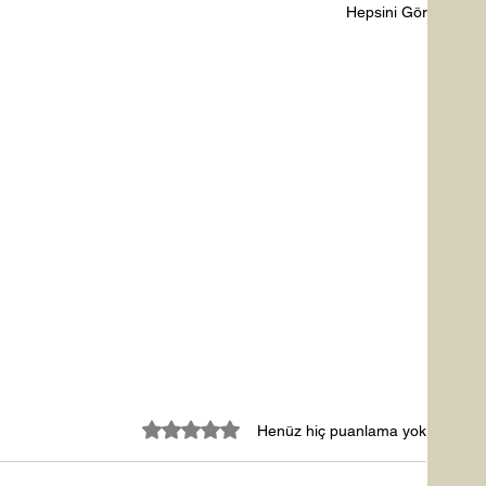
Hepsini Gör
5 üzerinden 0 yıldız
Henüz hiç puanlama yok