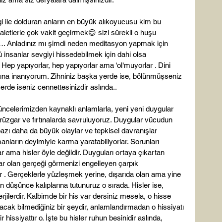
gi ile dolduran anların en büyük alıkoyucusu kim bu 
 aletlerle çok vakit geçirmek😊 sizi sürekli o huşu 
n…. Anladınız mı şimdi neden meditasyon yapmak için 
insanlar sevgiyi hissedebilmek için dahi olsa 
 Hep yapıyorlar, hep yapıyorlar ama ‘ol‘muyorlar . Dini 
dığına inanıyorum. Zihniniz başka yerde ise, bölünmüşseniz 
de iseniz cennettesinizdir aslında..

üncelerimizden kaynaklı anlamlarla, yeni yeni duygular 
 rüzgar ve fırtınalarda savruluyoruz. Duygular vücudun 
azı daha da büyük olaylar ve tepkisel davranışlar 
anların deyimiyle karma yaratabiliyorlar. Sorunları 
 ama hisler öyle değildir. Duyguları ortaya çıkartan 
ar olan gerçeği görmenizi engelleyen çarpık 
 . Gerçeklerle yüzleşmek yerine, dışarıda olan ama yine 
 düşünce kalıplarına tutunuruz o sırada. Hisler ise, 
ilerdir. Kalbimde bir his var dersiniz mesela, o hisse 
lacak bilmediğiniz bir şeydir, anlamlandırmadan o hissiyatı 
issiyattır o. İşte bu hisler ruhun besinidir aslında, 