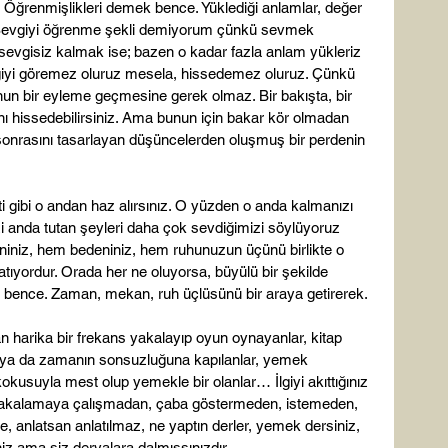
 Öğrenmişlikleri demek bence. Yüklediği anlamlar, değer 
  Sevgiyi öğrenme şekli demiyorum çünkü sevmek 
sevgisiz kalmak ise; bazen o kadar fazla anlam yükleriz 
giyi göremez oluruz mesela, hissedemez oluruz. Çünkü 
nun bir eyleme geçmesine gerek olmaz. Bir bakışta, bir 
ığını hissedebilirsiniz. Ama bunun için bakar kör olmadan 
nrasını tasarlayan düşüncelerden oluşmuş bir perdenin 
sinti gibi o andan haz alırsınız. O yüzden o anda kalmanızı 
i anda tutan şeyleri daha çok sevdiğimizi söylüyoruz 
hniniz, hem bedeniniz, hem ruhunuzun üçünü birlikte o 
atıyordur. Orada her ne oluyorsa, büyülü bir şekilde 
r bence. Zaman, mekan, ruh üçlüsünü bir araya getirerek.

 an harika bir frekans yakalayıp oyun oynayanlar, kitap 
n ya da zamanın sonsuzluğuna kapılanlar, yemek 
okusuyla mest olup yemekle bir olanlar… İlgiyi akıttığınız 
yakalamaya çalışmadan, çaba göstermeden, istemeden, 
, anlatsan anlatılmaz, ne yaptın derler, yemek dersiniz, 
iz ama siz deryalara dalmışsınızdır.
