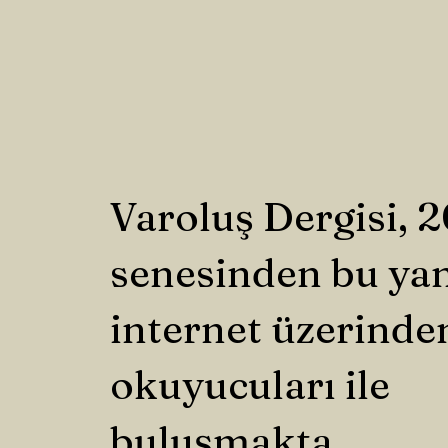
Varoluş Dergisi, 
senesinden bu ya
internet üzerinde
okuyucuları ile
buluşmakta.