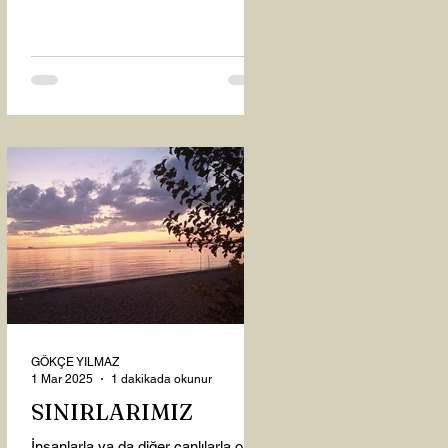
oysaki...
GÖKÇE YILMAZ
1 Mar 2025
1 dakikada okunur
SINIRLARIMIZ
İnsanlarla ya da diğer canlılarla olan