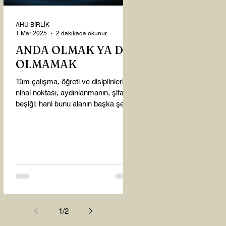
AHU BİRLİK
1 Mar 2025
2 dakikada okunur
ANDA OLMAK YA DA
OLMAMAK
Tüm çalışma, öğreti ve disiplinlerin
nihai noktası, aydınlanmanın, şifanın
beşiği; hani bunu alanın başka şey
almasına gerek kalmadı...
1
/
2