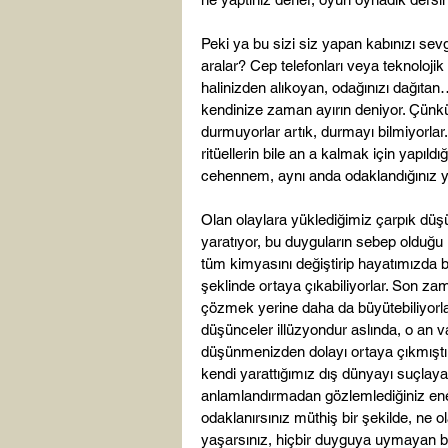
Peki ya bu sizi siz yapan kabınızı sev
aralar? Cep telefonları veya teknolojik
halinizden alıkoyan, odağınızı dağıta
kendinize zaman ayırın deniyor. Çünkü 
durmuyorlar artık, durmayı bilmiyorlar.
ritüellerin bile an a kalmak için yapıl
cehennem, aynı anda odaklandığınız yer
Olan olaylara yüklediğimiz çarpık düş
yaratıyor, bu duyguların sebep olduğu
tüm kimyasını değiştirip hayatımızda b
şeklinde ortaya çıkabiliyorlar. Son zam
çözmek yerine daha da büyütebiliyorlar
düşünceler illüzyondur aslında, o an v
düşünmenizden dolayı ortaya çıkmıştır
kendi yarattığımız dış dünyayı suçlayan
anlamlandırmadan gözlemlediğiniz enerj
odaklanırsınız müthiş bir şekilde, ne o
yaşarsınız, hiçbir duyguya uymayan bir h