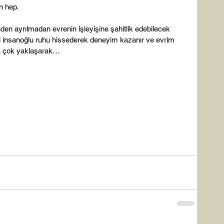
 hep.

n ayrılmadan evrenin işleyişine şahitlik edebilecek 
… Ki insanoğlu ruhu hissederek deneyim kazanır ve evrim 
a çok yaklaşarak…
