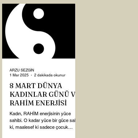
ARZU SEZGİN
1 Mar 2025
2 dakikada okunur
8 MART DÜNYA
KADINLAR GÜNÜ VE
RAHİM ENERJİSİ
Kadın, RAHİM enerjisinin yüce
sahibi. O kadar yüce bir güce sahip
ki, maalesef ki sadece çocuk
doğurmakla ilişkilendirdiğimiz,