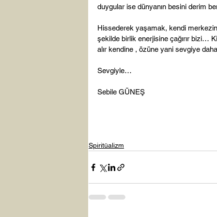
duygular ise dünyanın besini derim ben
Hissederek yaşamak, kendi merkezinde
şekilde birlik enerjisine çağırır bizi
alır kendine , özüne yani sevgiye dah
Sevgiyle…

Sebile GÜNEŞ

Spiritüalizm