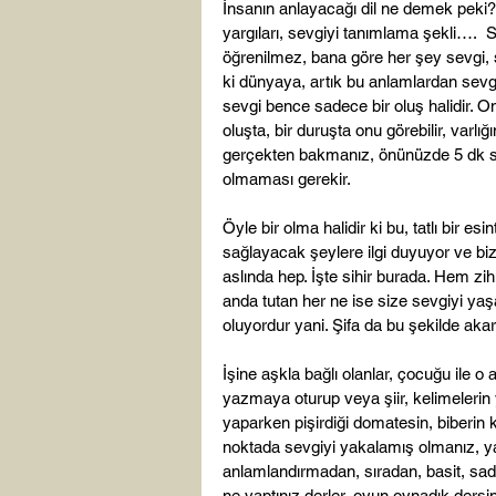
İnsanın anlayacağı dil ne demek peki?
yargıları, sevgiyi tanımlama şekli….
öğrenilmez, bana göre her şey sevgi, 
ki dünyaya, artık bu anlamlardan sev
sevgi bence sadece bir oluş halidir. O
oluşta, bir duruşta onu görebilir, varl
gerçekten bakmanız, önünüzde 5 dk so
olmaması gerekir.

Öyle bir olma halidir ki bu, tatlı bir e
sağlayacak şeylere ilgi duyuyor ve biz
aslında hep. İşte sihir burada. Hem zi
anda tutan her ne ise size sevgiyi yaş
oluyordur yani. Şifa da bu şekilde aka
İşine aşkla bağlı olanlar, çocuğu ile o
yazmaya oturup veya şiir, kelimeleri
yaparken pişirdiği domatesin, biberin k
noktada sevgiyi yakalamış olmanız, 
anlamlandırmadan, sıradan, basit, sade
ne yaptınız derler, oyun oynadık dersin