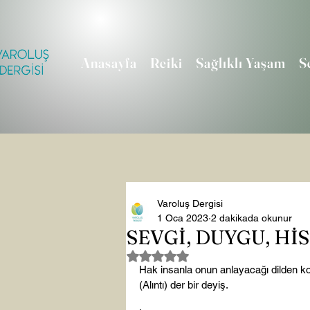
Anasayfa
Reiki
Sağlıklı Yaşam
S
Varoluş Dergisi
1 Oca 2023
2 dakikada okunur
SEVGİ, DUYGU, HİS
5 üzerinden NaN yıldız
Hak insanla onun anlayacağı dilden ko
(Alıntı) der bir deyiş.
