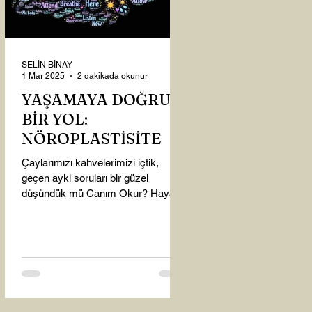
SELİN BİNAY
1 Mar 2025
2 dakikada okunur
YAŞAMAYA DOĞRU
BİR YOL:
NÖROPLASTİSİTE
Çaylarımızı kahvelerimizi içtik,
geçen ayki soruları bir güzel
düşündük mü Canım Okur? Hayatta
mı kalmışız, hayatı mı yaşamışız
sence?...