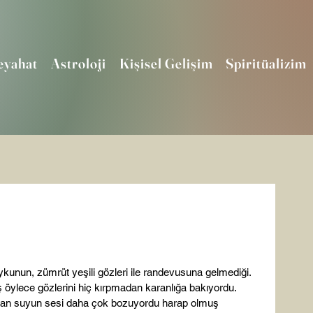
eyahat
Astroloji
Kişisel Gelişim
Spiritüalizim
kunun, zümrüt yeşili gözleri ile randevusuna gelmediği. 
ş öylece gözlerini hiç kırpmadan karanlığa bakıyordu. 
ayan suyun sesi daha çok bozuyordu harap olmuş 