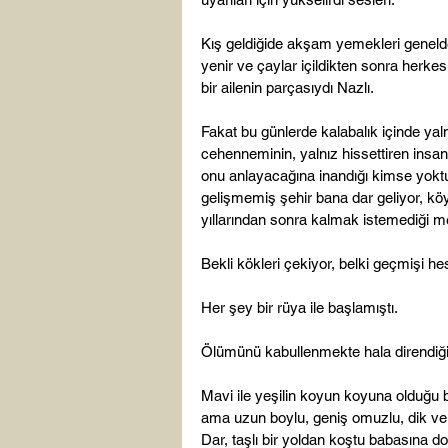
Kış geldiğide akşam yemekleri genelde
yenir ve çaylar içildikten sonra herkes 
bir ailenin parçasıydı Nazlı.

Fakat bu günlerde kalabalık içinde yaln
cehenneminin, yalnız hissettiren insa
onu anlayacağına inandığı kimse yoktu 
gelişmemiş şehir bana dar geliyor, köy g
yıllarından sonra kalmak istemediği me
Bekli kökleri çekiyor, belki geçmişi he
Her şey bir rüya ile başlamıştı.

Ölümünü kabullenmekte hala direndiği
Mavi ile yeşilin koyun koyuna olduğu b
ama uzun boylu, geniş omuzlu, dik ve
Dar, taşlı bir yoldan koştu babasına do