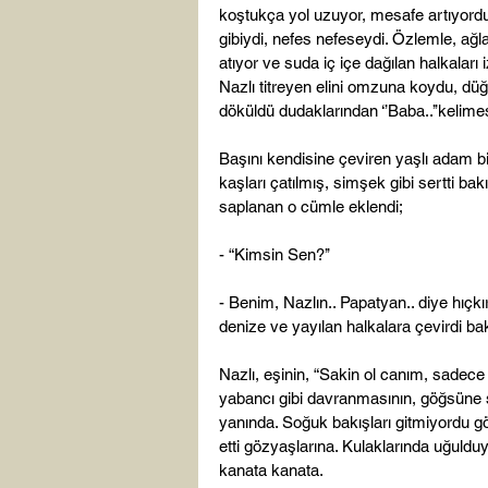
koştukça yol uzuyor, mesafe artıyordu.
gibiydi, nefes nefeseydi. Özlemle, ağl
atıyor ve suda iç içe dağılan halkaları
Nazlı titreyen elini omzuna koydu, d
döküldü dudaklarından ‘’Baba..’’kelimesi
Başını kendisine çeviren yaşlı adam bir
kaşları çatılmış, simşek gibi sertti ba
saplanan o cümle eklendi;

- “Kimsin Sen?’’

- Benim, Nazlın.. Papatyan.. diye hıçkı
denize ve yayılan halkalara çevirdi bakı
Nazlı, eşinin, “Sakin ol canım, sadece 
yabancı gibi davranmasının, göğsüne s
yanında. Soğuk bakışları gitmiyordu g
etti gözyaşlarına. Kulaklarında uğuldu
kanata kanata.
