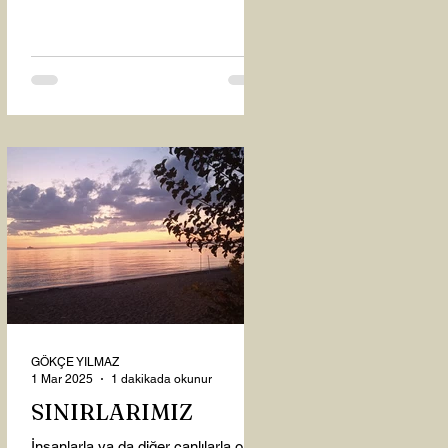
oysaki...
GÖKÇE YILMAZ
1 Mar 2025
1 dakikada okunur
SINIRLARIMIZ
İnsanlarla ya da diğer canlılarla olan