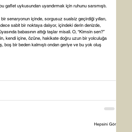
, bu gaflet uykusundan uyandırmak için ruhunu sarsmıştı.

r senaryonun içinde, sorgusuz sualsiz geçirdiği yılları, 
ce sabit bir noktaya dalıyor, içindeki derin denizde, 
yasında babasının attığı taşlar misali. O, “Kimsin sen?’’ 
in, kendi içine, özüne, hakikate doğru uzun bir yolculuğa 
iş, boş bir beden kalmıştı ondan geriye ve bu yok oluş 
Hepsini Gör