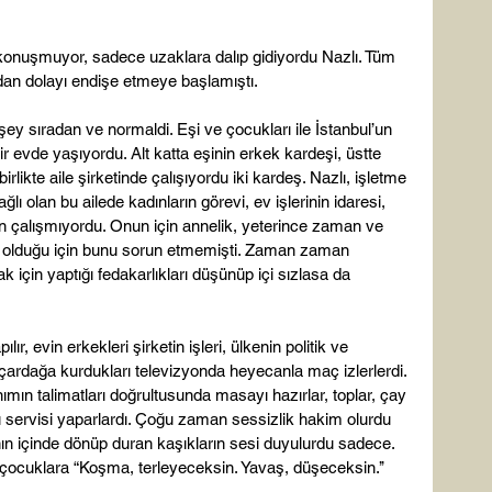
konuşmuyor, sadece uzaklara dalıp gidiyordu Nazlı. Tüm 
an dolayı endişe etmeye başlamıştı.

y sıradan ve normaldi. Eşi ve çocukları ile İstanbul’un 
ir evde yaşıyordu. Alt katta eşinin erkek kardeşi, üstte 
irlikte aile şirketinde çalışıyordu iki kardeş. Nazlı, işletme 
ı olan bu ailede kadınların görevi, ev işlerinin idaresi, 
in çalışmıyordu. Onun için annelik, yeterince zaman ve 
ev olduğu için bunu sorun etmemişti. Zaman zaman 
için yaptığı fedakarlıkları düşünüp içi sızlasa da 
 evin erkekleri şirketin işleri, ülkenin politik ve 
rdağa kurdukları televizyonda heyecanla maç izlerlerdi. 
ımın talimatları doğrultusunda masayı hazırlar, toplar, çay 
lı servisi yaparlardı. Çoğu zaman sessizlik hakim olurdu 
ın içinde dönüp duran kaşıkların sesi duyulurdu sadece. 
ocuklara “Koşma, terleyeceksin. Yavaş, düşeceksin.’’ 