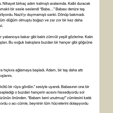
 Nihayet birkaç adım kalmıştı aralarında. Kalbi duracak 
amaklı bir sesle seslendi “Baba…’’ Babası denize taş 
 izliyordu. Nazlı’yı duymamıştı sanki. Dönüp bakmadı. 
üğüm düğüm olmuştu boğazı ve zar zor bir kez daha 
.

 yabancıya bakar gibi baktı zümrüt yeşili gözlerine. Kalın 
kışları. Bu soğuk bakışlara buzdan bir hançer gibi göğsüne 
ra hıçkıra ağlamaya başladı. Adam, bir taş daha attı 
şlarını.

kötü bir rüya gördün.’’ sesiyle uyandı. Babasının ona bir 
apladığı o buzdan hançerin acısını hissediyordu sol 
özünün önünden. “Babam beni unutmuş!’’ cümlesini katık 
yordu o acı cümle, beyninin tüm hücrelerini dolaşıyordu 