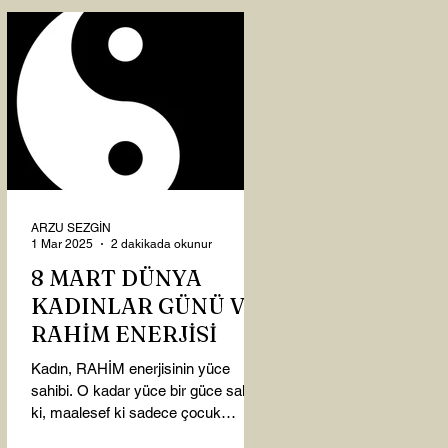
ARZU SEZGİN
1 Mar 2025
2 dakikada okunur
8 MART DÜNYA
KADINLAR GÜNÜ VE
RAHİM ENERJİSİ
Kadın, RAHİM enerjisinin yüce
sahibi. O kadar yüce bir güce sahip
ki, maalesef ki sadece çocuk
doğurmakla ilişkilendirdiğimiz,