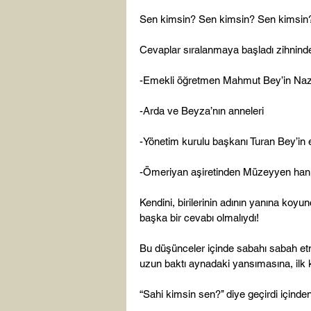
Sen kimsin? Sen kimsin? Sen kimsin?
Cevaplar sıralanmaya başladı zihninde
-Emekli öğretmen Mahmut Bey’in Nazlı’
-Arda ve Beyza­’nın anneleri

-Yönetim kurulu başkanı Turan Bey’in e
-Ömeriyan aşiretinden Müzeyyen hanım
Kendini, birilerinin adının yanına koyu
başka bir cevabı olmalıydı!

Bu düşünceler içinde sabahı sabah etmi
uzun baktı aynadaki yansımasına, ilk k
“Sahi kimsin sen?’’ diye geçirdi içind