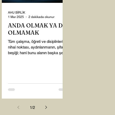
AHU BİRLİK
1 Mar 2025
2 dakikada okunur
ANDA OLMAK YA DA
OLMAMAK
Tüm çalışma, öğreti ve disiplinlerin
nihai noktası, aydınlanmanın, şifanın
beşiği; hani bunu alanın başka şey
almasına gerek kalmadı...
1
/
2