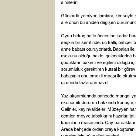
sinirlerini.

Günlerdir yemiyor, içmiyor, kimseyle 
aile onun bu aniden değişen durumund
Oysa birkaç hafta öncesine kadar herşe
seçkin bir semtinde, üç katlı, bahçeli b
anne babası oturuyorlardı. Babaları ile b
mezunu olduğu halde, geleneklerine bağl
çocukların bakımı ve eğitimi olduğu iç
sorumluluk gerektiren kutsal bir gör
babasının onu emekli maaşı ile okutmak 
üzerinde fazla durmazdı.

Yaz akşamlarında bahçede mangal yapılır,
ekonomik durumu hakkında konuşur; ça
Gelinler, kayınvalideleri Müzeyyen han
demler, meyve tabaklarını hazırlar, tat
kadınların masasında. Çay bardakların
Arada bahçede ordan oraya koşturan ç
uyarıları için yükselirdi sesleri.
