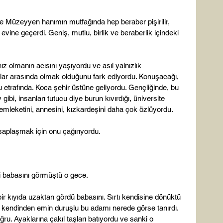
 Müzeyyen hanımın mutfağında hep beraber pişirilir, 
evine geçerdi. Geniş, mutlu, birlik ve beraberlik içindeki 
ız olmanın acısını yaşıyordu ve asıl yalnızlık 
nlar arasında olmak olduğunu fark ediyordu. Konuşacağı, 
etrafında. Koca şehir üstüne geliyordu. Gençliğinde, bu 
ibi, insanları tutucu diye burun kıvırdığı, üniversite 
mleketini, annesini, kızkardeşini daha çok özlüyordu.

saplaşmak için onu çağırıyordu.

 babasını görmüştü o gece.

ir kıyıda uzaktan gördü babasını. Sırtı kendisine dönüktü 
 kendinden emin duruşlu bu adamı nerede görse tanırdı. 
ğru. Ayaklarına çakıl taşları batıyordu ve sanki o 