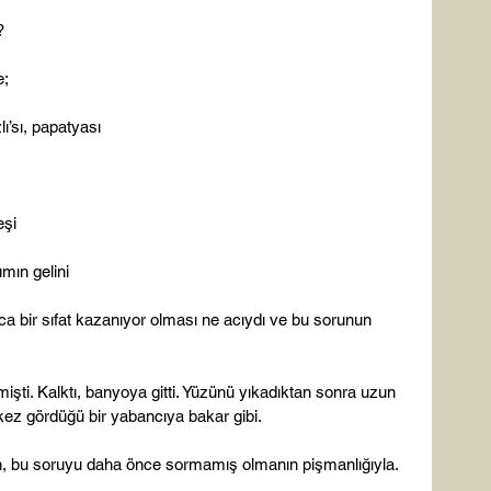


;

sı, papatyası

şi

ın gelini

nca bir sıfat kazanıyor olması ne acıydı ve bu sorunun 
şti. Kalktı, banyoya gitti. Yüzünü yıkadıktan sonra uzun 
ez gördüğü bir yabancıya bakar gibi.

en, bu soruyu daha önce sormamış olmanın pişmanlığıyla.
