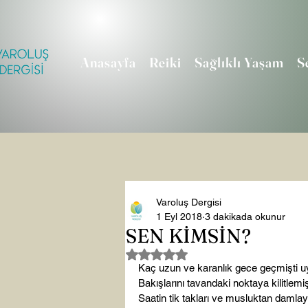
Anasayfa
Reiki
Sağlıklı Yaşam
S
Varoluş Dergisi
1 Eyl 2018
3 dakikada okunur
SEN KİMSİN?
5 üzerinden NaN yıldız
Kaç uzun ve karanlık gece geçmişti uy
Bakışlarını tavandaki noktaya kilitlemi
Saatin tik takları ve musluktan daml