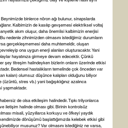
z. Beynimizde binlerce nöron ağı bulunur, sinapslarda 
sağlanır. Kalbimizin de kasılıp gevşemesi elektriksel voltaj 
omanyetik akım oluşur, daha önemlisi kalbimizin enerjisi 
Bu nedenle zihnimizden olmasını istediğimiz durumların 
varsa gerçekleşmemesi daha muhtemeldir, oluşan 
çevreleyip ona uygun enerji alanları oluşturacaktır. Yani 
 olaylar hayatınıza girmeye devam edecektir. Çünkü 
er şey titreşim halindeyken bizlerin onların üzerinde etkisi 
ktadır. Bedensel hastalıkların temelinde çok önceden var 
ktan kalan) olumsuz düşünce kalıpları olduğunu biliyor 
(üzüntü, stres vb.) yani bağışıklığınız azalınca 
i yapmaktadır.

abersiz de olsa etkileşim halindedir. Tıpkı trilyonlarca 
e iletişim halinde olması gibi. Birinin kontrolsüz 
ması misali, yüzyıllarca korkuyu ve öfkeyi yaydık 
z kendimizde dönüşümü başlattığımızda kelebek etkisi gibi 
şünebiliyor musunuz? Var olmasını istediğiniz ne varsa, 