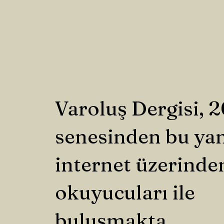
Varoluş Dergisi, 
senesinden bu ya
internet üzerinde
okuyucuları ile
buluşmakta.