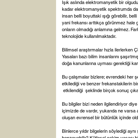
Işık aslında elektromanyetik bir olgud
kadar elektromanyetik spektrumda dalga
insan belli boyuttaki ışığı görebilir, belli
yani frekansı arttıkça görünmez hale g
onların olmadığı anlamına gelmez. Far
teknolojide kullanılmaktadır.

Bilimsel araştırmalar hızla ilerlerken 
Yasaları bazı bilim insanlarını şaşırtmış
doğa kanunlarına uyması gerektiği kanı
Bu çalışmalar bizlere; evrendeki her şey
etkilediği ve benzer frekanstakilerin bir
 etkilendiği  şeklinde birçok sonuç çıkar
Bu bilgiler bizi neden ilgilendiriyor diy
içimizde de vardır, yukarıda ne varsa 
oluşan evrensel bir bütünlük içinde ol
Binlerce yıldır bilgelerin söylediği ay
benzeyebilir? Kütlesel çekim yasası bi