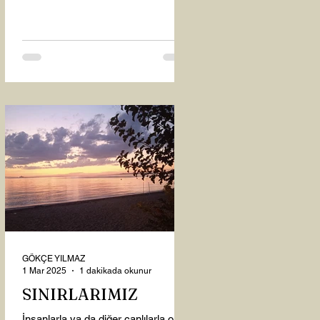
oysaki...
GÖKÇE YILMAZ
1 Mar 2025
1 dakikada okunur
SINIRLARIMIZ
İnsanlarla ya da diğer canlılarla olan