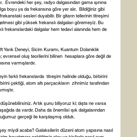
ur.  Evrendeki her şey, radyo dalgasından gama ışınına 
 boyu ya da frekansına göre yer alır.  Bildiğiniz gibi 
 frekanstaki sesleri duyabilir. Bir gitarın tellerinin titreşimi 
elmesi gibi yüksek frekanslı dalgaları göremeyiz. Bu 
klı frekanslardaki dalgalar hem tedavi alanında hem de 
Çift Yarık Deneyi, Sicim Kuramı, Kuantum Dolanıklık 
; evrensel oluş teorilerini bilinen  hesaplara göre değil de 
sına varmışlardır.

in farklı frekanslarda  titreşim halinde olduğu, birbirini 
birini çektiği, atom altı parçacıkların  zihnimiz tarafından 
mıştır.

e düşünebilirsiniz. Artık şunu biliyoruz ki; dışta ne varsa 
aşağıda da vardır. Daha da önemlisi ışık dalgalarından 
duğumuz gerçeği ile karşılaşmış olduk.

nı şey miydi acaba? Galaksilerin düzeni atom yapısına nasıl 
zim hayatımıza çektiğimiz olay ve kişilerle nasıl aynı 