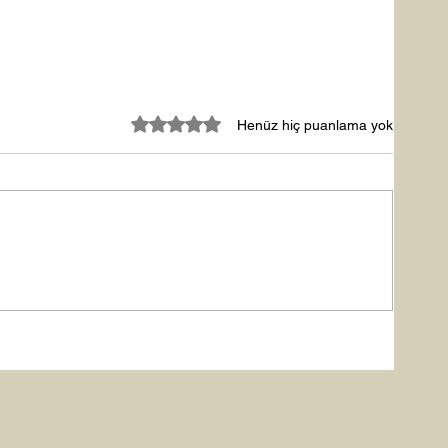
5 üzerinden 0 yıldız
Henüz hiç puanlama yok