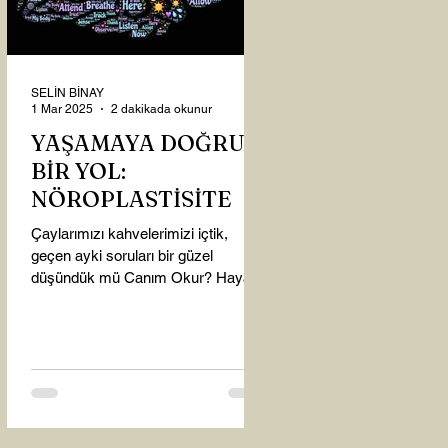
SELİN BİNAY
1 Mar 2025
2 dakikada okunur
YAŞAMAYA DOĞRU
BİR YOL:
NÖROPLASTİSİTE
Çaylarımızı kahvelerimizi içtik,
geçen ayki soruları bir güzel
düşündük mü Canım Okur? Hayatta
mı kalmışız, hayatı mı yaşamışız
sence?...