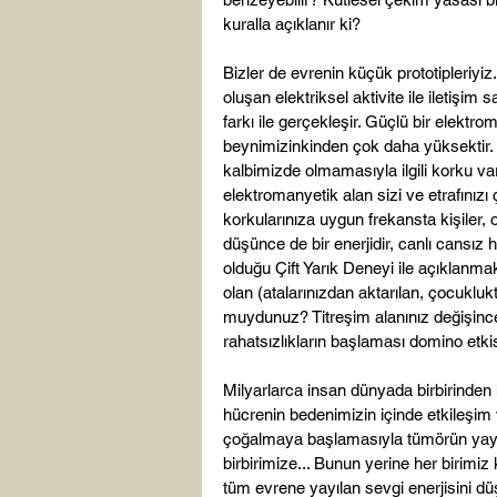
kuralla açıklanır ki?

Bizler de evrenin küçük prototipleriyi
oluşan elektriksel aktivite ile iletişim 
farkı ile gerçekleşir. Güçlü bir elektr
beynimizinkinden çok daha yüksektir. 
kalbimizde olmamasıyla ilgili korku 
elektromanyetik alan sizi ve etrafınızı 
korkularınıza uygun frekansta kişiler,
düşünce de bir enerjidir, canlı cansız h
olduğu Çift Yarık Deneyi ile açıklanma
olan (atalarınızdan aktarılan, çocuklu
muydunuz? Titreşim alanınız değişince 
rahatsızlıkların başlaması domino etkis
Milyarlarca insan dünyada birbirinden h
hücrenin bedenimizin içinde etkileşim v
çoğalmaya başlamasıyla tümörün yayıl
birbirimize... Bunun yerine her birimi
tüm evrene yayılan sevgi enerjisini dü