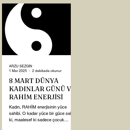
ARZU SEZGİN
1 Mar 2025
2 dakikada okunur
8 MART DÜNYA
KADINLAR GÜNÜ VE
RAHİM ENERJİSİ
Kadın, RAHİM enerjisinin yüce
sahibi. O kadar yüce bir güce sahip
ki, maalesef ki sadece çocuk
doğurmakla ilişkilendirdiğimiz,