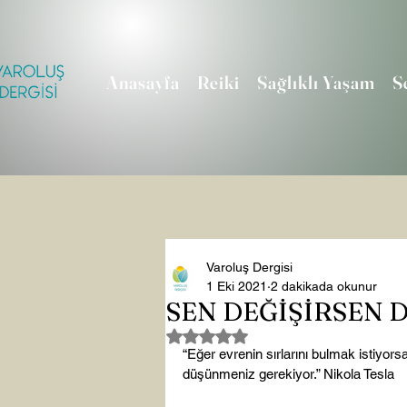
Anasayfa
Reiki
Sağlıklı Yaşam
S
Varoluş Dergisi
1 Eki 2021
2 dakikada okunur
SEN DEĞİŞİRSEN 
5 üzerinden NaN yıldız
“Eğer evrenin sırlarını bulmak istiyorsa
düşünmeniz gerekiyor.” Nikola Tesla
