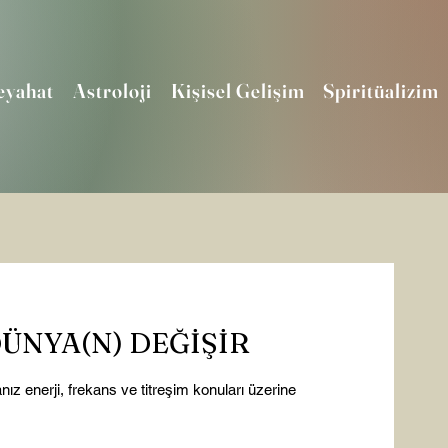
eyahat
Astroloji
Kişisel Gelişim
Spiritüalizim
DÜNYA(N) DEĞİŞİR
nız enerji, frekans ve titreşim konuları üzerine 