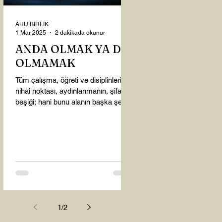
AHU BİRLİK
1 Mar 2025
2 dakikada okunur
ANDA OLMAK YA DA
OLMAMAK
Tüm çalışma, öğreti ve disiplinlerin
nihai noktası, aydınlanmanın, şifanın
beşiği; hani bunu alanın başka şey
almasına gerek kalmadı...
1
/
2