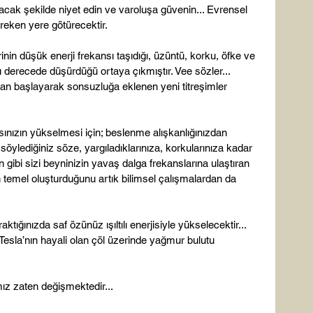
acak şekilde niyet edin ve varoluşa güvenin... Evrensel 
ereken yere götürecektir.

inin düşük enerji frekansı taşıdığı, üzüntü, korku, öfke ve 
 derecede düşürdüğü ortaya çıkmıştır. Vee sözler... 
zdan başlayarak sonsuzluğa eklenen yeni titreşimler 
sınızın yükselmesi için; beslenme alışkanlığınızdan 
 söylediğiniz söze, yargıladıklarınıza, korkularınıza kadar 
 gibi sizi beyninizin yavaş dalga frekanslarına ulaştıran 
 temel oluşturduğunu artık bilimsel çalışmalardan da 
ktığınızda saf özünüz ışıltılı enerjisiyle yükselecektir... 
.Tesla’nın hayali olan çöl üzerinde yağmur bulutu 
z zaten değişmektedir...
