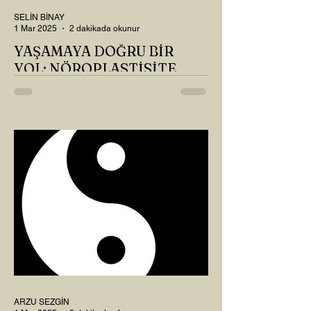
SELİN BİNAY
1 Mar 2025
2 dakikada okunur
YAŞAMAYA DOĞRU BİR
YOL: NÖROPLASTİSİTE
Çaylarımızı kahvelerimizi içtik, geçen ayki
soruları bir güzel düşündük mü Canım
Okur? Hayatta mı kalmışız, hayatı mı
yaşamışız sence?...
ARZU SEZGİN