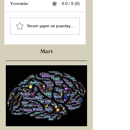
Yorumlar
0.0 / 5 (0)
Z RAPORU
Hoş Geldin 2026!
Yorum yapın ve puanlayın...
Mart