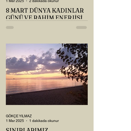
1 Mar 2025
2 dakikada okunur
8 MART DÜNYA KADINLAR
GÜNÜ VE RAHİM ENERJİSİ
Kadın, RAHİM enerjisinin yüce sahibi. O
kadar yüce bir güce sahip ki, maalesef ki
sadece çocuk doğurmakla
ilişkilendirdiğimiz, oysaki...
GÖKÇE YILMAZ
1 Mar 2025
1 dakikada okunur
SINIRLARIMIZ