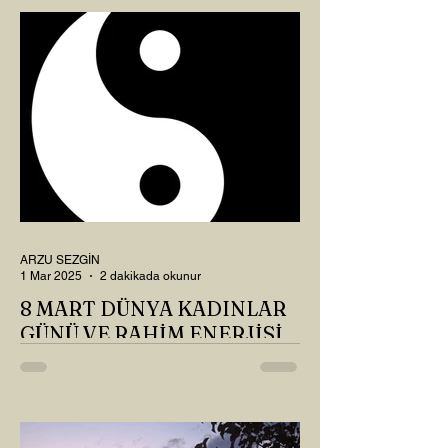
Okur? Hayatta mı kalmışız, hayatı mı
yaşamışız sence?...
ARZU SEZGİN
1 Mar 2025
2 dakikada okunur
8 MART DÜNYA KADINLAR
GÜNÜ VE RAHİM ENERJİSİ
Kadın, RAHİM enerjisinin yüce sahibi. O
kadar yüce bir güce sahip ki, maalesef ki
sadece çocuk doğurmakla
ilişkilendirdiğimiz, oysaki...