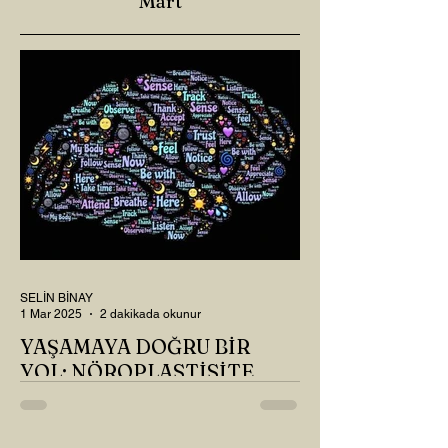
Mart
SELİN BİNAY
1 Mar 2025
2 dakikada okunur
YAŞAMAYA DOĞRU BİR
YOL: NÖROPLASTİSİTE
Çaylarımızı kahvelerimizi içtik, geçen ayki
soruları bir güzel düşündük mü Canım