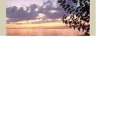
GÖKÇE YILMAZ
1 Mar 2025
1 dakikada okunur
SINIRLARIMIZ
İnsanlarla ya da diğer canlılarla olan
ilişkilerimizde var olan tüm sınırlarımız da,
tıpkı bu yazı için seçtiğim bu fotoğraf
karesinde...