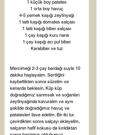
1 küçük boy patates
1 orta boy havuç
4-5 yemek kaşığı zeytinyağı
1 tatlı kaşığı domates salçası
1 tatlı kaşığı biber salçası
1 çay kaşığı kuru nane
1 çay kaşığı acı pul biber
Karabiber ve tuz
Mercimeği 2-3 çay bardağı suyla 10 
dakika haşlayalım. Sertliğini 
kaybettikten sonra süzelim ve 
kenarda beklesin. Küp küp 
doğradığımız sarımsak ve soğanları 
zeytinyağında kavuralım ve aynı 
şekilde doğradığımız havuç ve 
patatesleri ilave edelim. Bir-iki tur 
çevirdikten sonra salçayı ekleyelim, 
salçanın hafif kokusu da kırıldıktan 
sonra haşlamış olduğumuz 