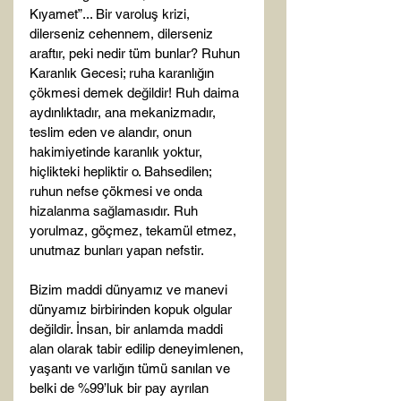
Kıyamet”... Bir varoluş krizi, 
dilerseniz cehennem, dilerseniz 
araftır, peki nedir tüm bunlar? Ruhun 
Karanlık Gecesi; ruha karanlığın 
çökmesi demek değildir! Ruh daima 
aydınlıktadır, ana mekanizmadır, 
teslim eden ve alandır, onun 
hakimiyetinde karanlık yoktur, 
hiçlikteki hepliktir o. Bahsedilen; 
ruhun nefse çökmesi ve onda 
hizalanma sağlamasıdır. Ruh 
yorulmaz, göçmez, tekamül etmez, 
unutmaz bunları yapan nefstir.

Bizim maddi dünyamız ve manevi 
dünyamız birbirinden kopuk olgular 
değildir. İnsan, bir anlamda maddi 
alan olarak tabir edilip deneyimlenen, 
yaşantı ve varlığın tümü sanılan ve 
belki de %99’luk bir pay ayrılan 