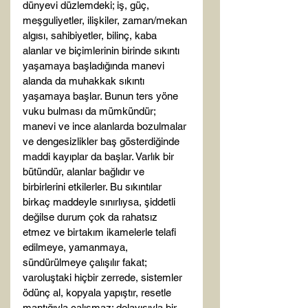
dünyevi düzlemdeki; iş, güç, 
meşguliyetler, ilişkiler, zaman/mekan 
algısı, sahibiyetler, bilinç, kaba 
alanlar ve biçimlerinin birinde sıkıntı 
yaşamaya başladığında manevi 
alanda da muhakkak sıkıntı 
yaşamaya başlar. Bunun ters yöne 
vuku bulması da mümkündür; 
manevi ve ince alanlarda bozulmalar 
ve dengesizlikler baş gösterdiğinde 
maddi kayıplar da başlar. Varlık bir 
bütündür, alanlar bağlıdır ve 
birbirlerini etkilerler. Bu sıkıntılar 
birkaç maddeyle sınırlıysa, şiddetli 
değilse durum çok da rahatsız 
etmez ve birtakım ikamelerle telafi 
edilmeye, yamanmaya, 
sündürülmeye çalışılır fakat; 
varoluştaki hiçbir zerrede, sistemler 
ödünç al, kopyala yapıştır, resetle 
mantığıyla çalışmaz; dolayısıyla bir 