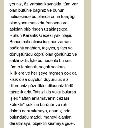
yeriniz, öz yaratıcı kaynakla, tüm var 
olan bütünle bağınız ve bunun 
neticesinde bu planda onun karşılığı 
olan yansımanızdır. Yansıma ve 
aslolan birbirinden uzaklaştıkça 
Ruhun Karanlık Gecesi yakınlaşır. 
Bunun hatırlatıcısı ise; her zaman 
bağlantı anahtarı, taşıyıcı, şifacı ve 
dönüştürücü köprü olan gönlünüz ve 
saklınızdır. İşte bu nedenle bu ses 
tüm o tantanalı, şaşalı seslere, 
ikiliklere ve her şeye rağmen çok da 
kısık olsa duyulur, duyurulur; siz 
dilerseniz güzellikle, dileseniz türlü 
tatsızlıklarla. Tatsızlıkla vuku bulursa 
işler; "laftan anlamayanın cezası 
kötektir" şekline bürünür ve ruh 
daima canı sıkmaya, onun içinde 
bulunduğu maddi, manevi alanları 
daraltmaya, objektifi kısmaya gider. 