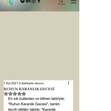
1 Eyl 2021
3 dakikada okunur
RUHUN KARANLIK GECESİ
5 üzerinden NaN yıldız
En sık kullanılan ve bilinen tabiriyle; 
“Ruhun Karanlık Gecesi”, benim 
tercih ettiğim tabirle, “Karanlık 