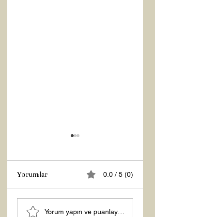
Yorumlar
0.0 / 5 (0)
Z RAPORU
ŞİFACILARIN
Yorum yapın ve puanlayın...
KARANLIĞI