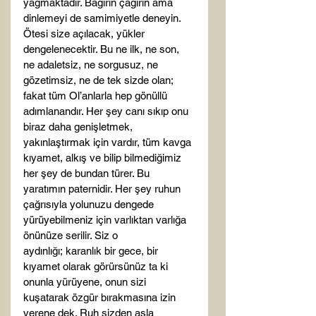
yağmaktadır. Bağırın çağırın ama 
dinlemeyi de samimiyetle deneyin. 
Ötesi size açılacak, yükler 
dengelenecektir. Bu ne ilk, ne son, 
ne adaletsiz, ne sorgusuz, ne 
gözetimsiz, ne de tek sizde olan; 
fakat tüm Ol’anlarla hep gönüllü 
adımlanandır. Her şey canı sıkıp onu 
biraz daha genişletmek, 
yakınlaştırmak için vardır, tüm kavga 
kıyamet, alkış ve bilip bilmediğimiz 
her şey de bundan türer. Bu 
yaratımın paternidir. Her şey ruhun 
çağrısıyla yolunuzu dengede 
yürüyebilmeniz için varlıktan varlığa 
önünüze serilir. Siz o 
aydınlığı; karanlık bir gece, bir 
kıyamet olarak görürsünüz ta ki 
onunla yürüyene, onun sizi 
kuşatarak özgür bırakmasına izin 
verene dek. Ruh sizden asla 