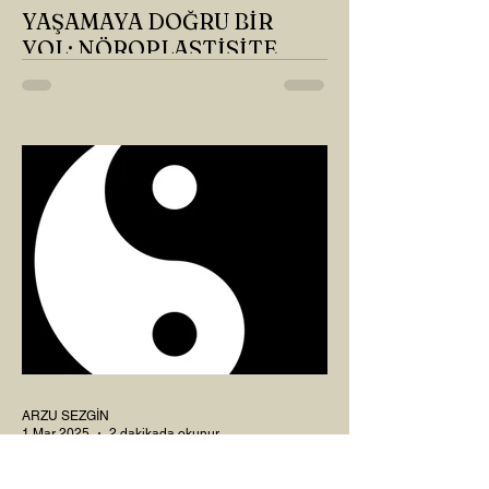
YAŞAMAYA DOĞRU BİR
YOL: NÖROPLASTİSİTE
Çaylarımızı kahvelerimizi içtik, geçen ayki
soruları bir güzel düşündük mü Canım
Okur? Hayatta mı kalmışız, hayatı mı
yaşamışız sence?...
ARZU SEZGİN
1 Mar 2025
2 dakikada okunur
8 MART DÜNYA KADINLAR