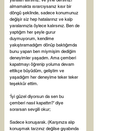
almamakta ısrarcıysanız kısır bir 
döngü şeklinde, sadece konumunuz 
değişir siz hep hatalarınız ve kalp 
yaralarınızla öylece kalırsınız. Ben de 
yaptığım her şeyle gurur 
duymuyorum, kendime 
yakıştıramadığım dönüp baktığımda 
bunu yapan ben miymişim dediğim 
deneyimler yaşadım. Ama çemberi 
kapatmayı öğrenip yoluma devam 
ettikçe büyüdüm, geliştim ve 
yaşadığım her deneyime teker teker 
teşekkür ettim.

‘İyi güzel diyorsun da sen bu 
çemberi nasıl kapattın?’ diye 
sorarsan sevgili okur;

Sadece konuşarak. (Karşınıza alıp 
konuşmak tarzınız değilse gıyabında 