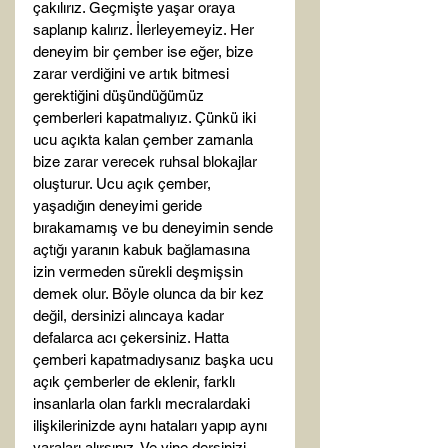
çakılırız. Geçmişte yaşar oraya 
saplanıp kalırız. İlerleyemeyiz. Her 
deneyim bir çember ise eğer, bize 
zarar verdiğini ve artık bitmesi 
gerektiğini düşündüğümüz 
çemberleri kapatmalıyız. Çünkü iki 
ucu açıkta kalan çember zamanla 
bize zarar verecek ruhsal blokajlar 
oluşturur. Ucu açık çember, 
yaşadığın deneyimi geride 
bırakamamış ve bu deneyimin sende 
açtığı yaranın kabuk bağlamasına 
izin vermeden sürekli deşmişsin 
demek olur. Böyle olunca da bir kez 
değil, dersinizi alıncaya kadar 
defalarca acı çekersiniz. Hatta 
çemberi kapatmadıysanız başka ucu 
açık çemberler de eklenir, farklı 
insanlarla olan farklı mecralardaki 
ilişkilerinizde aynı hataları yapıp aynı 
yaraları alırsınız. Ve yine dersinizi 