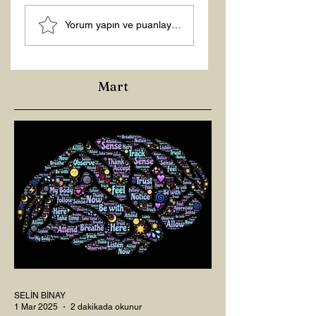
MANEVİ
Şubat “Daha İyi
Yorum yapın ve puanlayın...
AYDINLANMA...
Hissetme”
Çalışması
Mart
SELİN BİNAY
1 Mar 2025
2 dakikada okunur