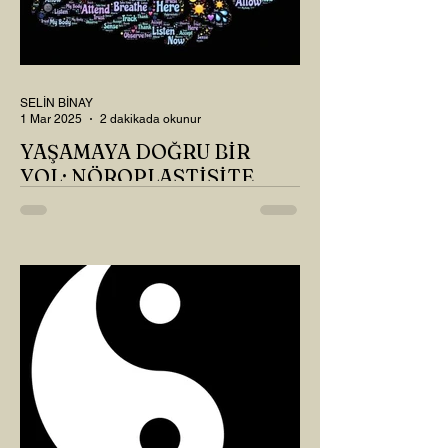
SELİN BİNAY
1 Mar 2025
2 dakikada okunur
YAŞAMAYA DOĞRU BİR
YOL: NÖROPLASTİSİTE
Çaylarımızı kahvelerimizi içtik, geçen ayki
soruları bir güzel düşündük mü Canım
Okur? Hayatta mı kalmışız, hayatı mı
yaşamışız sence?...