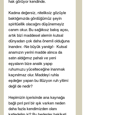
hak görüyor kendinde.

Kadına değersiz, niteliksiz gözüyle 
baktığımızda gördüğümüz şeyin 
spiritüellik olacağını düşünemeyiz 
canım okur. Bu sağlıksız bakış açısı, 
artık bizi maddesel alemin kutsal 
dünyadan çok daha önemli olduğuna 
inandırır. -Ne büyük yanılgı!-  Kutsal 
anamızın yerini madde alınca da 
satın aldığımız pahalı ve yeni 
eşyaların bize analık yapıp 
ruhumuzu yücelteceğine inanmak 
kaçınılmaz olur. Maddeyi ruhla 
eşdeğer yapan bu illüzyon ruh yitimi 
değil de nedir?

Hepimizin içerisinde ana kaynağa 
bağlı pırıl pırıl bir ışık varken neden 
daha fazla kendimizden olanı 
katledelim ki? Bu bedenler hakikati 