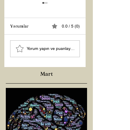
Yorumlar
0.0 / 5 (0)
Z RAPORU
Hoş Geldin 2026!
Yorum yapın ve puanlayın...
Mart