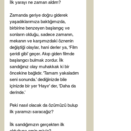
İlk yarayı ne zaman aldım?

Zamanda geriye doğru giderek 
yaşadıklarımıza baktığımızda, 
birbirine benzeyen başlangıç ve 
sonların olduğu, sadece zamanın, 
mekanın ve karşımızdaki öznenin 
değiştiği olaylar, hani derler ya, ‘Film 
şeridi gibi’ geçer. Akıp giden filmde 
başlangıcı bulmak zordur. İlk 
sandığınız olay muhakkak ki bir 
öncekine bağlıdır. ‘Tamam yakaladım 
seni sonunda.’ dediğinizde bile 
içinizde bir yer ‘Hayır’ der, ‘Daha da 
derinde.’

Peki nasıl olacak da özümüzü bulup 
ilk yaramızı saracağız?

İlk sandığımızın gerçekten ilk 
olduğuna emin miyiz?
