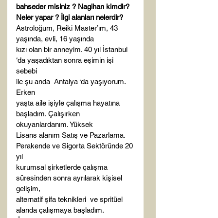
bahseder misiniz ? Nagihan kimdir? 
Neler yapar ? İlgi alanları nelerdir?
Astroloğum, Reiki Master’ım, 43 
yaşında, evli, 16 yaşında

kızı olan bir anneyim. 40 yıl İstanbul 
‘da yaşadıktan sonra eşimin işi 
sebebi

ile şu anda  Antalya ‘da yaşıyorum. 
Erken

yaşta aile işiyle çalışma hayatına 
başladım. Çalışırken 
okuyanlardanım. Yüksek

Lisans alanım Satış ve Pazarlama. 
Perakende ve Sigorta Sektöründe 20 
yıl

kurumsal şirketlerde çalışma 
süresinden sonra ayrılarak kişisel 
gelişim,

alternatif şifa teknikleri  ve spritüel

alanda çalışmaya başladım. 