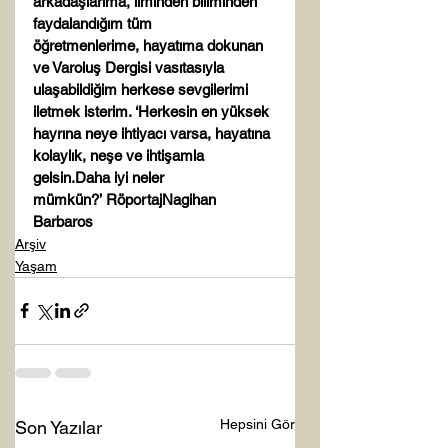
arkadaşlarıma, ilminden biliminden 
faydalandığım tüm 
öğretmenlerime, hayatıma dokunan 
ve Varoluş Dergisi vasıtasıyla 
ulaşabildiğim herkese sevgilerimi 
iletmek isterim. 
‘Herkesin en yüksek 
hayrına neye ihtiyacı varsa, hayatına 
kolaylık, neşe ve ihtişamla 
gelsin.
Daha iyi neler 
mümkün?’ 
Röportaj
Nagihan 
Barbaros
Arşiv
Yaşam
Hepsini Gör
Son Yazılar