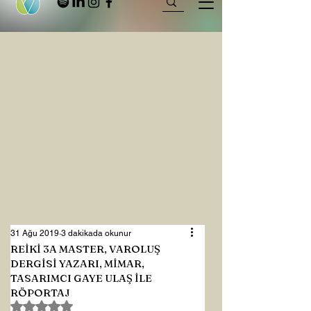
31 Ağu 2019
3 dakikada okunur
REİKİ 3A MASTER, VAROLUŞ
DERGİSİ YAZARI, MİMAR,
TASARIMCI GAYE ULAŞ İLE
RÖPORTAJ
5 üzerinden NaN yıldız