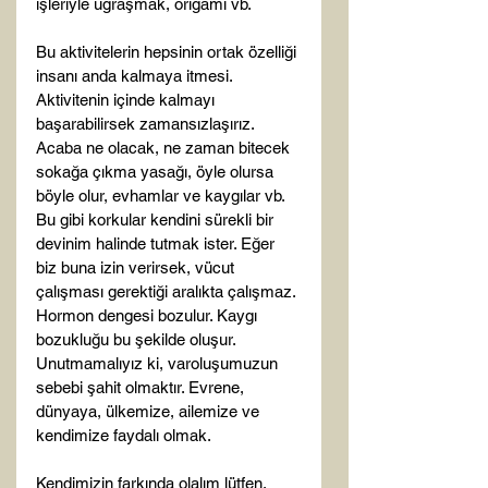
işleriyle uğraşmak, origami vb.

Bu aktivitelerin hepsinin ortak özelliği 
insanı anda kalmaya itmesi. 
Aktivitenin içinde kalmayı 
başarabilirsek zamansızlaşırız. 
Acaba ne olacak, ne zaman bitecek 
sokağa çıkma yasağı, öyle olursa 
böyle olur, evhamlar ve kaygılar vb. 
Bu gibi korkular kendini sürekli bir 
devinim halinde tutmak ister. Eğer 
biz buna izin verirsek, vücut 
çalışması gerektiği aralıkta çalışmaz. 
Hormon dengesi bozulur. Kaygı 
bozukluğu bu şekilde oluşur. 
Unutmamalıyız ki, varoluşumuzun 
sebebi şahit olmaktır. Evrene, 
dünyaya, ülkemize, ailemize ve 
kendimize faydalı olmak.

Kendimizin farkında olalım lütfen.