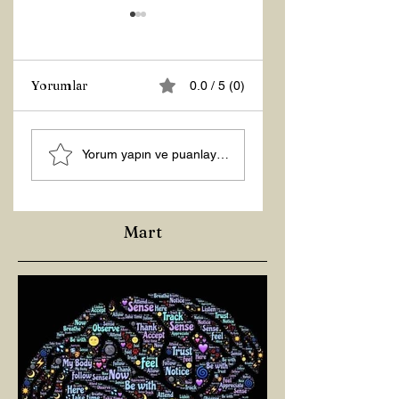
Yorumlar
0.0 / 5 (0)
MANEVİ
Şubat “Daha İyi
Yorum yapın ve puanlayın...
AYDINLANMA...
Hissetme”
Çalışması
Mart