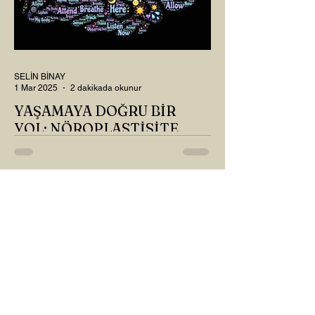
SELİN BİNAY
1 Mar 2025
2 dakikada okunur
YAŞAMAYA DOĞRU BİR
YOL: NÖROPLASTİSİTE
Çaylarımızı kahvelerimizi içtik, geçen ayki
soruları bir güzel düşündük mü Canım
Okur? Hayatta mı kalmışız, hayatı mı
yaşamışız sence?...