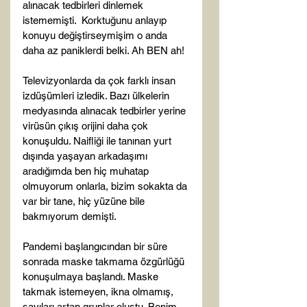
alınacak tedbirleri dinlemek 
istememişti.  Korktuğunu anlayıp 
konuyu değiştirseymişim o anda 
daha az paniklerdi belki. Ah BEN ah!

Televizyonlarda da çok farklı insan 
izdüşümleri izledik. Bazı ülkelerin 
medyasında alınacak tedbirler yerine 
virüsün çıkış orijini daha çok 
konuşuldu. Naifliği ile tanınan yurt 
dışında yaşayan arkadaşımı 
aradığımda ben hiç muhatap 
olmuyorum onlarla, bizim sokakta da 
var bir tane, hiç yüzüne bile 
bakmıyorum demişti.

Pandemi başlangıcından bir süre 
sonrada maske takmama özgürlüğü 
konuşulmaya başlandı. Maske 
takmak istemeyen, ikna olmamış, 
sayıları artan gruplar oluştu. Benim 