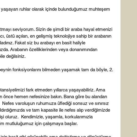
ni yaşayan ruhlar olarak içinde bulunduğumuz muhteşem 
atmayı seviyorum. Sizin de şimdi bir araba hayal etmenizi 
cı, üstü açılan, en gelişmiş teknolojiye sahip bir arabanın 
dınız. Fakat siz bu arabayı en basit haliyle 
 hızda. Arabanın özelliklerinden veya donanımından 
e değilsiniz.

 beynin fonksiyonlarını bilmeden yaşamak tam da böyle, 2. 
tansiyelimizi fark etmeden yıllarca yaşayabiliriz. Ama 
z an önce hemen nefesinize bakın. Bana göre bu alandan 
dır.  Nefes varoluşun ruhumuza üflediği sonsuz ve sınırsız 
aldırdığımızda ve tam kapasite ile nefes alıp verdiğimizde 
işi oluruz.  Kendimizle, yaşamla, korkularımızla 
m mutluluğumuz için çalışmaya başlar.

çin basit gibi görünebilir ama değiştirme ve dönüştürme 