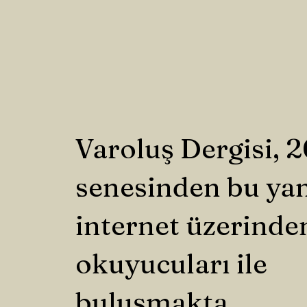
Varoluş Dergisi, 
senesinden bu ya
internet üzerinde
okuyucuları ile
buluşmakta.