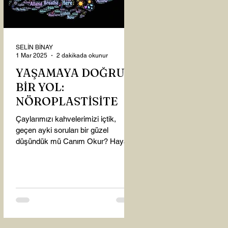
SELİN BİNAY
1 Mar 2025
2 dakikada okunur
YAŞAMAYA DOĞRU
BİR YOL:
NÖROPLASTİSİTE
Çaylarımızı kahvelerimizi içtik,
geçen ayki soruları bir güzel
düşündük mü Canım Okur? Hayatta
mı kalmışız, hayatı mı yaşamışız
sence?...