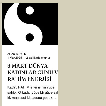
ARZU SEZGİN
1 Mar 2025
2 dakikada okunur
8 MART DÜNYA
KADINLAR GÜNÜ VE
RAHİM ENERJİSİ
Kadın, RAHİM enerjisinin yüce
sahibi. O kadar yüce bir güce sahip
ki, maalesef ki sadece çocuk
doğurmakla ilişkilendirdiğimiz,