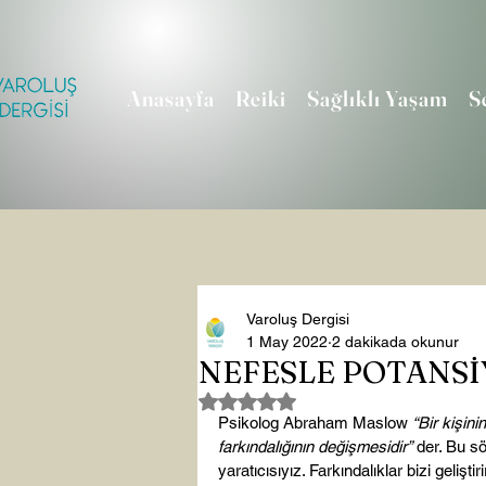
Anasayfa
Reiki
Sağlıklı Yaşam
S
Varoluş Dergisi
1 May 2022
2 dakikada okunur
NEFESLE POTANSİ
5 üzerinden NaN yıldız
Psikolog Abraham Maslow 
“Bir kişin
farkındalığının değişmesidir”
 der. Bu s
yaratıcısıyız. Farkındalıklar bizi geliştiri