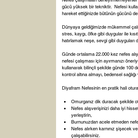
gücü yüksek bir tekniktir.  Nefesi kullan
hareket ettiğinizde bütünün gücünü de
Dünyaya geldiğimizde mükemmel çalışa
stres, kaygı, öfke gibi duygular ile kıs
hatırlamak neşe, sevgi gibi duyguları 
Günde ortalama 22.000 kez nefes alıy
nefesi çalışması için ayırmanızı öneri
kullanarak bilinçli şekilde günde 100 d
kontrol altına almayı, bedensel sağlığı 
Omurganız dik duracak şekilde o
Nefes alışverişinizi daha iyi hisse
yerleştirin,
Burnunuzdan acele etmeden nefes
Nefes alırken karnınız şişecek ve
çalışabilirsiniz.