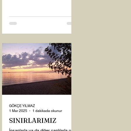
oysaki...
GÖKÇE YILMAZ
1 Mar 2025
1 dakikada okunur
SINIRLARIMIZ
İnsanlarla ya da diğer canlılarla olan