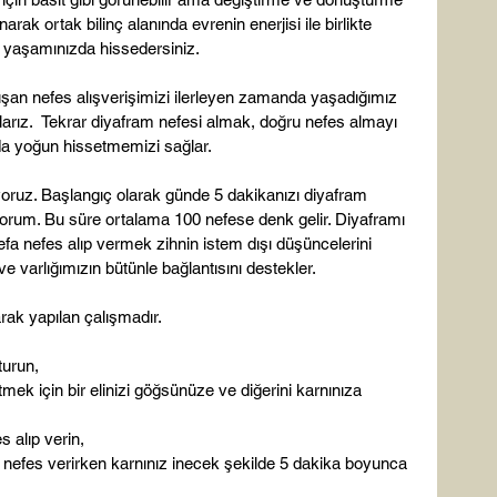
arak ortak bilinç alanında evrenin enerjisi ile birlikte 
 yaşamınızda hissedersiniz.

n nefes alışverişimizi ilerleyen zamanda yaşadığımız 
ıtlarız.  Tekrar diyafram nefesi almak, doğru nefes almayı 
da yoğun hissetmemizi sağlar.

oruz. Başlangıç olarak günde 5 dakikanızı diyafram 
yorum. Bu süre ortalama 100 nefese denk gelir. Diyaframı 
efa nefes alıp vermek zihnin istem dışı düşüncelerini 
ve varlığımızın bütünle bağlantısını destekler.

turun,
tmek için bir elinizi göğsünüze ve diğerini karnınıza 
 alıp verin,
 nefes verirken karnınız inecek şekilde 5 dakika boyunca 