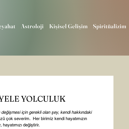
eyahat
Astroloji
Kişisel Gelişim
Spiritüalizim
YELE YOLCULUK
in değişmesi için gerekli olan şey, kendi hakkındaki 
özü çok severim.  Her birimiz kendi hayatımızın 
r, hayatımızı değiştirir.
