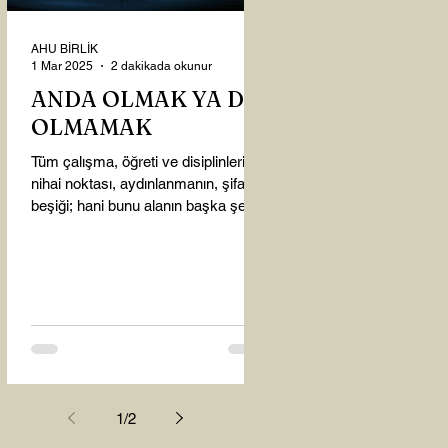
AHU BİRLİK
1 Mar 2025
2 dakikada okunur
ANDA OLMAK YA DA
OLMAMAK
Tüm çalışma, öğreti ve disiplinlerin
nihai noktası, aydınlanmanın, şifanın
beşiği; hani bunu alanın başka şey
almasına gerek kalmadı...
1
/
2