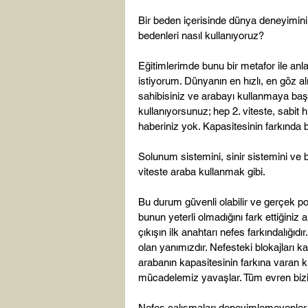
Bir beden içerisinde dünya deneyimi
bedenleri nasıl kullanıyoruz?

Eğitimlerimde bunu bir metafor ile anl
istiyorum. Dünyanın en hızlı, en göz alı
sahibisiniz ve arabayı kullanmaya başla
kullanıyorsunuz; hep 2. viteste, sabit
haberiniz yok. Kapasitesinin farkında bil
Solunum sistemini, sinir sistemini ve
viteste araba kullanmak gibi.

Bu durum güvenli olabilir ve gerçek po
bunun yeterli olmadığını fark ettiğini
çıkışın ilk anahtarı nefes farkındalığı
olan yanımızdır. Nefesteki blokajları k
arabanın kapasitesinin farkına varan k
mücadelemiz yavaşlar. Tüm evren bizi
Nefes çalışmaları deneyimlemeyenler i