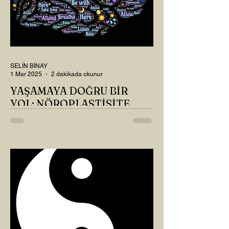
SELİN BİNAY
1 Mar 2025
2 dakikada okunur
YAŞAMAYA DOĞRU BİR
YOL: NÖROPLASTİSİTE
Çaylarımızı kahvelerimizi içtik, geçen ayki
soruları bir güzel düşündük mü Canım
Okur? Hayatta mı kalmışız, hayatı mı
yaşamışız sence?...