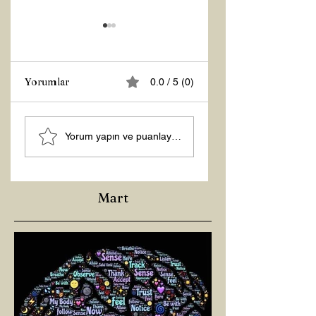
Yorumlar
0.0 / 5 (0)
MANEVİ
Şubat “Daha İyi
Yorum yapın ve puanlayın...
AYDINLANMA...
Hissetme”
Çalışması
Mart