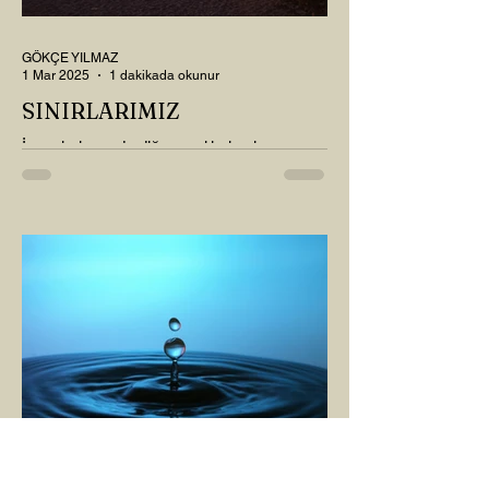
GÖKÇE YILMAZ
1 Mar 2025
1 dakikada okunur
SINIRLARIMIZ
İnsanlarla ya da diğer canlılarla olan
ilişkilerimizde var olan tüm sınırlarımız da,
tıpkı bu yazı için seçtiğim bu fotoğraf
karesinde...