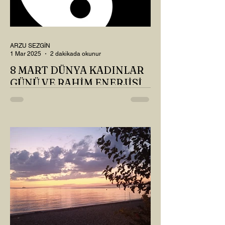
ARZU SEZGİN
1 Mar 2025
2 dakikada okunur
8 MART DÜNYA KADINLAR
GÜNÜ VE RAHİM ENERJİSİ
Kadın, RAHİM enerjisinin yüce sahibi. O
kadar yüce bir güce sahip ki, maalesef ki
sadece çocuk doğurmakla
ilişkilendirdiğimiz, oysaki...