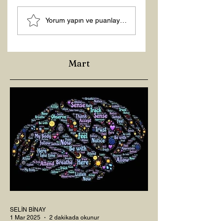
ŞİFACILARIN
Yorum yapın ve puanlayın...
KARANLIĞI
Mart
SELİN BİNAY
1 Mar 2025
2 dakikada okunur