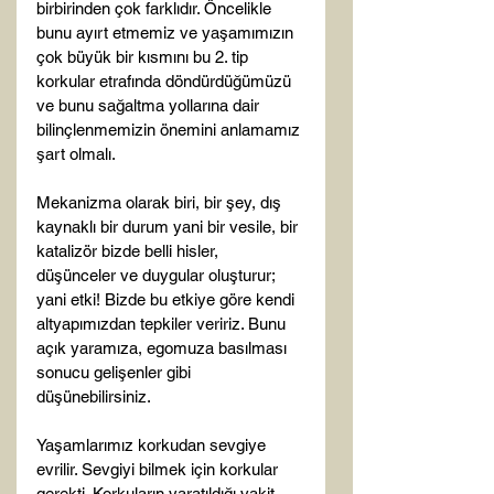
birbirinden çok farklıdır. Öncelikle 
bunu ayırt etmemiz ve yaşamımızın 
çok büyük bir kısmını bu 2. tip 
korkular etrafında döndürdüğümüzü 
ve bunu sağaltma yollarına dair 
bilinçlenmemizin önemini anlamamız 
şart olmalı.

Mekanizma olarak biri, bir şey, dış 
kaynaklı bir durum yani bir vesile, bir 
katalizör bizde belli hisler, 
düşünceler ve duygular oluşturur; 
yani etki! Bizde bu etkiye göre kendi 
altyapımızdan tepkiler veririz. Bunu 
açık yaramıza, egomuza basılması 
sonucu gelişenler gibi 
düşünebilirsiniz.

Yaşamlarımız korkudan sevgiye 
evrilir. Sevgiyi bilmek için korkular 
gerekti. Korkuların yaratıldığı vakit 