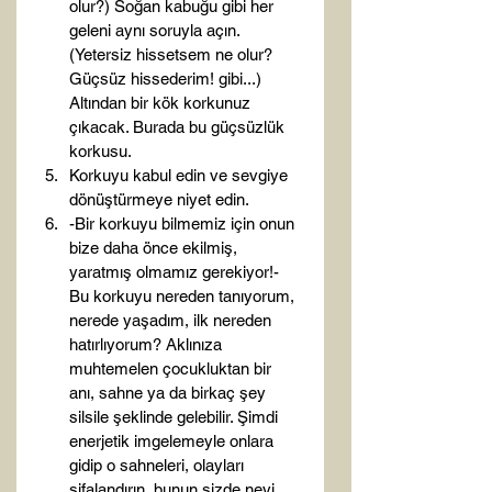
olur?) Soğan kabuğu gibi her 
geleni aynı soruyla açın. 
(Yetersiz hissetsem ne olur? 
Güçsüz hissederim! gibi...) 
Altından bir kök korkunuz 
çıkacak. Burada bu güçsüzlük 
korkusu.
Korkuyu kabul edin ve sevgiye 
dönüştürmeye niyet edin.
-Bir korkuyu bilmemiz için onun 
bize daha önce ekilmiş, 
yaratmış olmamız gerekiyor!- 
Bu korkuyu nereden tanıyorum, 
nerede yaşadım, ilk nereden 
hatırlıyorum? Aklınıza 
muhtemelen çocukluktan bir 
anı, sahne ya da birkaç şey 
silsile şeklinde gelebilir. Şimdi 
enerjetik imgelemeyle onlara 
gidip o sahneleri, olayları 
şifalandırın, bunun sizde neyi 