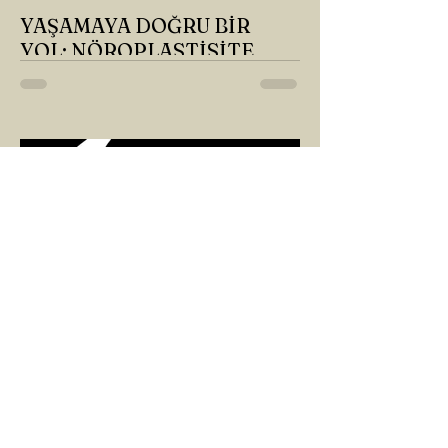
YAŞAMAYA DOĞRU BİR
YOL: NÖROPLASTİSİTE
Çaylarımızı kahvelerimizi içtik, geçen ayki
soruları bir güzel düşündük mü Canım
Okur? Hayatta mı kalmışız, hayatı mı
yaşamışız sence?...
ARZU SEZGİN
1 Mar 2025
2 dakikada okunur
8 MART DÜNYA KADINLAR