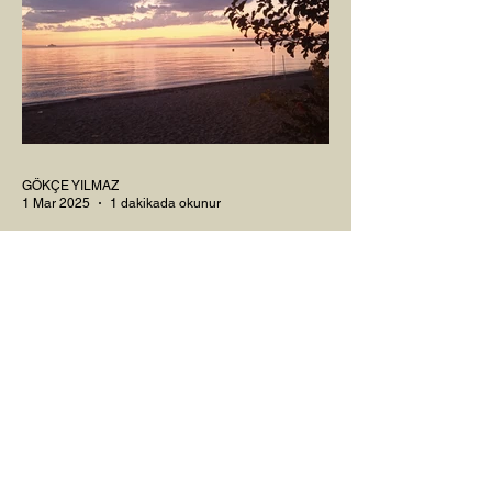
GÖKÇE YILMAZ
1 Mar 2025
1 dakikada okunur
SINIRLARIMIZ
İnsanlarla ya da diğer canlılarla olan
ilişkilerimizde var olan tüm sınırlarımız da,
tıpkı bu yazı için seçtiğim bu fotoğraf
karesinde...