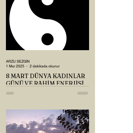
ARZU SEZGİN
1 Mar 2025
2 dakikada okunur
8 MART DÜNYA KADINLAR
GÜNÜ VE RAHİM ENERJİSİ
Kadın, RAHİM enerjisinin yüce sahibi. O
kadar yüce bir güce sahip ki, maalesef ki
sadece çocuk doğurmakla
ilişkilendirdiğimiz, oysaki...