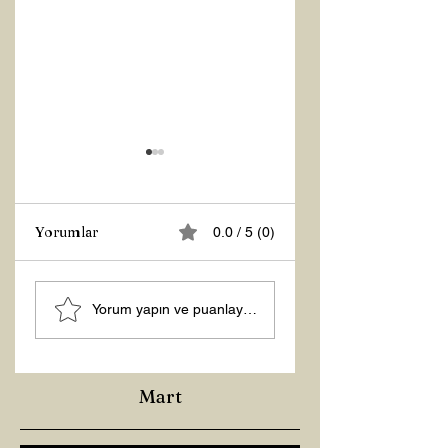
Yorumlar
0.0 / 5 (0)
Z RAPORU
Hoş Geldin 2026!
Yorum yapın ve puanlayın...
Mart