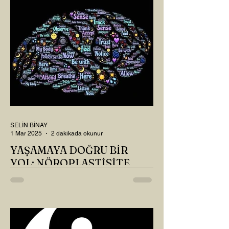
SELİN BİNAY
1 Mar 2025
2 dakikada okunur
YAŞAMAYA DOĞRU BİR
YOL: NÖROPLASTİSİTE
Çaylarımızı kahvelerimizi içtik, geçen ayki
soruları bir güzel düşündük mü Canım
Okur? Hayatta mı kalmışız, hayatı mı
yaşamışız sence?...