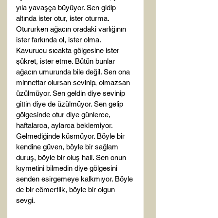
yıla yavaşça büyüyor. Sen gidip 
altında ister otur, ister oturma. 
Otururken ağacın oradaki varlığının 
ister farkında ol, ister olma. 
Kavurucu sıcakta gölgesine ister 
şükret, ister etme. Bütün bunlar 
ağacın umurunda bile değil. Sen ona 
minnettar olursan sevinip, olmazsan 
üzülmüyor. Sen geldin diye sevinip 
gittin diye de üzülmüyor. Sen gelip 
gölgesinde otur diye günlerce, 
haftalarca, aylarca beklemiyor. 
Gelmediğinde küsmüyor. Böyle bir 
kendine güven, böyle bir sağlam 
duruş, böyle bir oluş hali. Sen onun 
kıymetini bilmedin diye gölgesini 
senden esirgemeye kalkmıyor. Böyle 
de bir cömertlik, böyle bir olgun 
sevgi.
