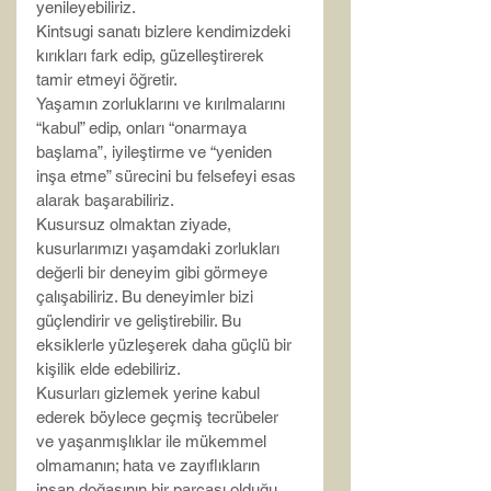
yenileyebiliriz.
Kintsugi sanatı bizlere kendimizdeki 
kırıkları fark edip, güzelleştirerek 
tamir etmeyi öğretir.
Yaşamın zorluklarını ve kırılmalarını 
“kabul” edip, onları “onarmaya 
başlama”, iyileştirme ve “yeniden 
inşa etme” sürecini bu felsefeyi esas 
alarak başarabiliriz.
Kusursuz olmaktan ziyade, 
kusurlarımızı yaşamdaki zorlukları 
değerli bir deneyim gibi görmeye 
çalışabiliriz. Bu deneyimler bizi 
güçlendirir ve geliştirebilir. Bu 
eksiklerle yüzleşerek daha güçlü bir 
kişilik elde edebiliriz.
Kusurları gizlemek yerine kabul 
ederek böylece geçmiş tecrübeler 
ve yaşanmışlıklar ile mükemmel 
olmamanın; hata ve zayıflıkların 
insan doğasının bir parçası olduğu 