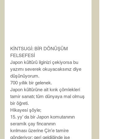
KİNTSUGİ: BİR DÖNÜŞÜM 
FELSEFESİ
Japon kültürü ilginizi çekiyorsa bu 
yazımı severek okuyacaksınız diye 
düşünüyorum.
700 yıllık bir gelenek.
Japon kültürüne ait kırık çömlekleri 
tamir sanatı; tüm dünyaya mal olmuş 
bir öğreti.
Hikayesi şöyle;
15. yy’ da bir Japon komutanının 
seramik çay fincanının 
kırılması üzerine Çin’e tamire 
gönderiyor; geri geldiğinde ise 