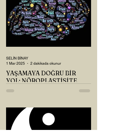
SELİN BİNAY
1 Mar 2025
2 dakikada okunur
YAŞAMAYA DOĞRU BİR
YOL: NÖROPLASTİSİTE
Çaylarımızı kahvelerimizi içtik, geçen ayki
soruları bir güzel düşündük mü Canım
Okur? Hayatta mı kalmışız, hayatı mı
yaşamışız sence?...