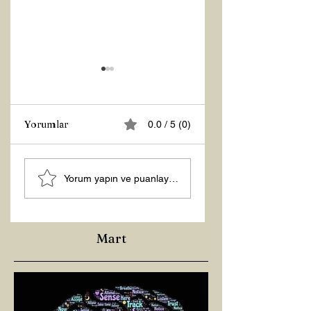
Yorumlar
0.0 / 5 (0)
Z RAPORU
Tasarruf Zamanı
Yorum yapın ve puanlayın...
Mart