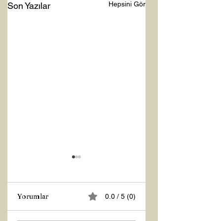
Hepsini Gör
Son Yazılar
Yorumlar
0.0 / 5 (0)
Z RAPORU
Tasarruf Zamanı