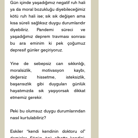
Gün içinde yaşadığımız negatif ruh hali 
ya da moral bozukluğu diyebileceğimiz 
kötü ruh hali ise; sık sık değişen ama 
kısa süreli sağlıksız duygu durumlarıdır 
diyebiliriz. Pandemi süreci ve 
yaşadığımız deprem travması sonrası 
bu ara eminim ki pek çoğumuz 
depresif günler geçiriyoruz.

Yine de sebepsiz can sıkkınlığı, 
moralsizlik, motivasyon kaybı, 
değersiz hissetme, isteksizlik, 
başarısızlık gibi duyguları günlük 
hayatımızda sık yaşıyorsak dikkat 
etmemiz gerekir.

Peki bu olumsuz duygu durumlarından 
nasıl kurtulabiliriz?

Eskiler “kendi kendinin doktoru ol” 
demişler. Sözün özü elbette kendini, 