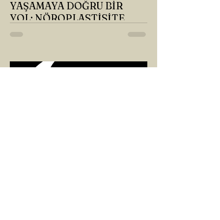
YAŞAMAYA DOĞRU BİR
YOL: NÖROPLASTİSİTE
Çaylarımızı kahvelerimizi içtik, geçen ayki
soruları bir güzel düşündük mü Canım
Okur? Hayatta mı kalmışız, hayatı mı
yaşamışız sence?...
ARZU SEZGİN
1 Mar 2025
2 dakikada okunur
8 MART DÜNYA KADINLAR
GÜNÜ VE RAHİM ENERJİSİ