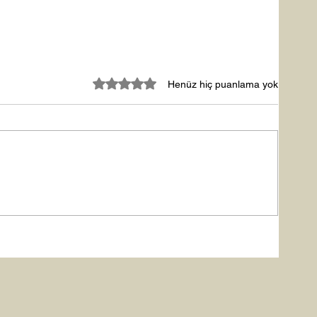
5 üzerinden 0 yıldız
Henüz hiç puanlama yok