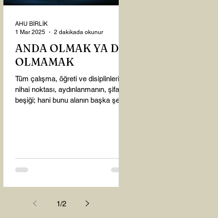
AHU BİRLİK
1 Mar 2025
2 dakikada okunur
ANDA OLMAK YA DA
OLMAMAK
Tüm çalışma, öğreti ve disiplinlerin
nihai noktası, aydınlanmanın, şifanın
beşiği; hani bunu alanın başka şey
almasına gerek kalmadı...
1
/
2