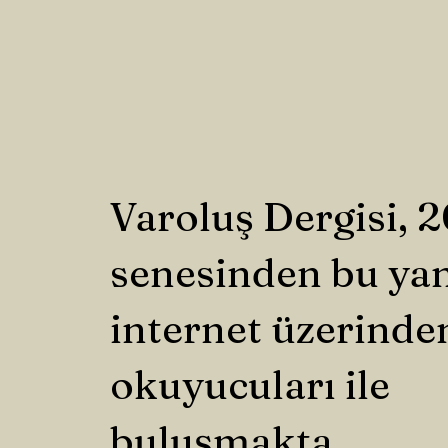
Varoluş Dergisi, 
senesinden bu ya
internet üzerinde
okuyucuları ile
buluşmakta.