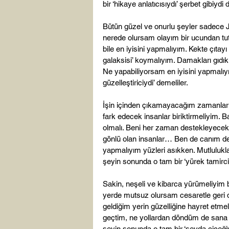
bir ‘hikaye anlatıcısıydı’ şerbet gibiydi di
Bütün güzel ve onurlu şeyler sadece
nerede olursam olayım bir ucundan tut
bile en iyisini yapmalıyım. Kekte çıtayı
galaksisi’ koymalıyım. Damakları gıdık
Ne yapabiliyorsam en iyisini yapmalıy
güzelleştiriciydi’ demeliler.

İşin içinden çıkamayacağım zamanlar o
fark edecek insanlar biriktirmeliyim.
olmalı. Beni her zaman destekleyecek,
gönlü olan insanlar… Ben de canım de
yapmalıyım yüzleri asıkken. Mutluluklar
şeyin sonunda o tam bir ‘yürek tamircisi
Sakin, neşeli ve kibarca yürümeliyim 
yerde mutsuz olursam cesaretle geri d
geldiğim yerin güzelliğine hayret etmeli
geçtim, ne yollardan döndüm de sana 
şeyin sonunda o tam bir ‘sevda çiçeği