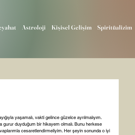
eyahat
Astroloji
Kişisel Gelişim
Spiritüalizim
yığıyla yaşamalı, vakti gelince güzelce ayrılmalıyım. 
a gurur duyduğum bir hikayem olmalı. Bunu herkese 
vaplarımla cesaretlendirmeliyim. Her şeyin sonunda o iyi 