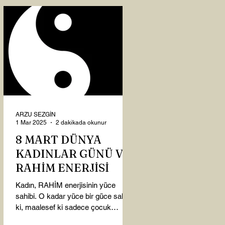
ARZU SEZGİN
1 Mar 2025
2 dakikada okunur
8 MART DÜNYA
KADINLAR GÜNÜ VE
RAHİM ENERJİSİ
Kadın, RAHİM enerjisinin yüce
sahibi. O kadar yüce bir güce sahip
ki, maalesef ki sadece çocuk
doğurmakla ilişkilendirdiğimiz,