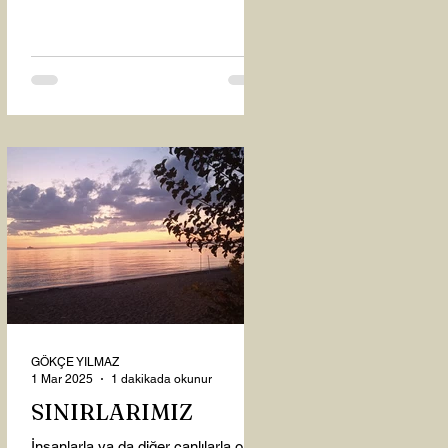
oysaki...
GÖKÇE YILMAZ
1 Mar 2025
1 dakikada okunur
SINIRLARIMIZ
İnsanlarla ya da diğer canlılarla olan