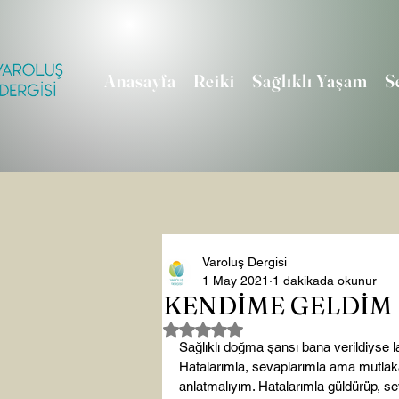
Anasayfa
Reiki
Sağlıklı Yaşam
S
Varoluş Dergisi
1 May 2021
1 dakikada okunur
KENDİME GELDİM
5 üzerinden NaN yıldız
Sağlıklı doğma şansı bana verildiyse la
Hatalarımla, sevaplarımla ama mutlak
anlatmalıyım. Hatalarımla güldürüp, se