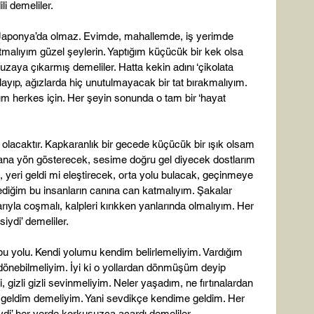
li demeliler.

 Japonya’da olmaz. Evimde, mahallemde, iş yerimde 
malıyım güzel şeylerin. Yaptığım küçücük bir kek olsa 
 uzaya çıkarmış demeliler. Hatta kekin adını ‘çikolata 
layıp, ağızlarda hiç unutulmayacak bir tat bırakmalıyım. 
ım herkes için. Her şeyin sonunda o tam bir ‘hayat 
lacaktır. Kapkaranlık bir gecede küçücük bir ışık olsam 
 Bana yön gösterecek, sesime doğru gel diyecek dostlarım 
 yeri geldi mi eleştirecek, orta yolu bulacak, geçinmeye 
diğim bu insanların canına can katmalıyım. Şakalar 
ıyla coşmalı, kalpleri kırıkken yanlarında olmalıyım. Her 
ydi’ demeliler.

bu yolu. Kendi yolumu kendim belirlemeliyim. Vardığım 
önebilmeliyim. İyi ki o yollardan dönmüşüm deyip 
, gizli gizli sevinmeliyim. Neler yaşadım, ne fırtınalardan 
geldim demeliyim. Yani sevdikçe kendime geldim. Her 
ydi’ her yerde korkusuzca açardı demeliler.