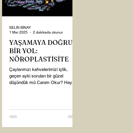
SELİN BİNAY
1 Mar 2025
2 dakikada okunur
YAŞAMAYA DOĞRU
BİR YOL:
NÖROPLASTİSİTE
Çaylarımızı kahvelerimizi içtik,
geçen ayki soruları bir güzel
düşündük mü Canım Okur? Hayatta
mı kalmışız, hayatı mı yaşamışız
sence?...