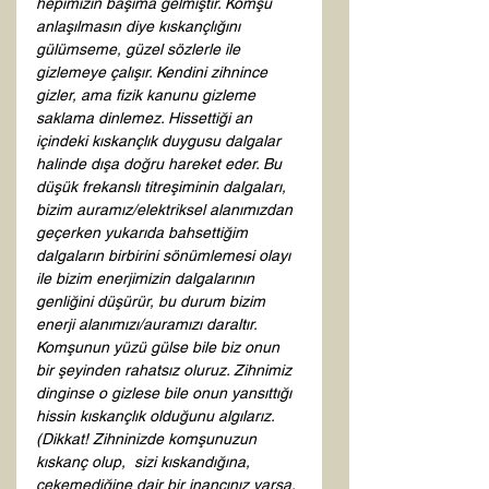
hepimizin başıma gelmiştir. Komşu 
anlaşılmasın diye kıskançlığını 
gülümseme, güzel sözlerle ile 
gizlemeye çalışır. Kendini zihnince 
gizler, ama fizik kanunu gizleme 
saklama dinlemez. Hissettiği an 
içindeki kıskançlık duygusu dalgalar 
halinde dışa doğru hareket eder. Bu 
düşük frekanslı titreşiminin dalgaları, 
bizim auramız/elektriksel alanımızdan 
geçerken yukarıda bahsettiğim 
dalgaların birbirini sönümlemesi olayı 
ile bizim enerjimizin dalgalarının 
genliğini düşürür, bu durum bizim 
enerji alanımızı/auramızı daraltır. 
Komşunun yüzü gülse bile biz onun 
bir şeyinden rahatsız oluruz. Zihnimiz 
dinginse o gizlese bile onun yansıttığı 
hissin kıskançlık olduğunu algılarız. 
(Dikkat! Zihninizde komşunuzun 
kıskanç olup,  sizi kıskandığına, 
çekemediğine dair bir inancınız varsa, 