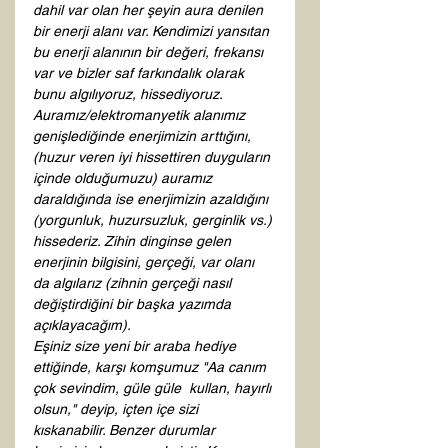
dahil var olan her şeyin aura denilen 
bir enerji alanı var. Kendimizi yansıtan 
bu enerji alanının bir değeri, frekansı 
var ve bizler saf farkındalık olarak 
bunu algılıyoruz, hissediyoruz. 
Auramız/elektromanyetik alanımız 
genişlediğinde enerjimizin arttığını, 
(huzur veren iyi hissettiren duyguların 
içinde olduğumuzu) auramız 
daraldığında ise enerjimizin azaldığını 
(yorgunluk, huzursuzluk, gerginlik vs.) 
hissederiz. Zihin dinginse gelen 
enerjinin bilgisini, gerçeği, var olanı 
da algılarız (zihnin gerçeği nasıl 
değiştirdiğini bir başka yazımda 
açıklayacağım). 
Eşiniz size yeni bir araba hediye 
ettiğinde, karşı komşumuz "Aa canım 
çok sevindim, güle güle  kullan, hayırlı 
olsun," deyip, içten içe sizi 
kıskanabilir. Benzer durumlar 