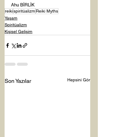
 Ahu BİRLİK
reiki
spiritüalizm
Reiki Myths
Yaşam
Spiritüalizm
Kişisel Gelişim
Hepsini Gör
Son Yazılar