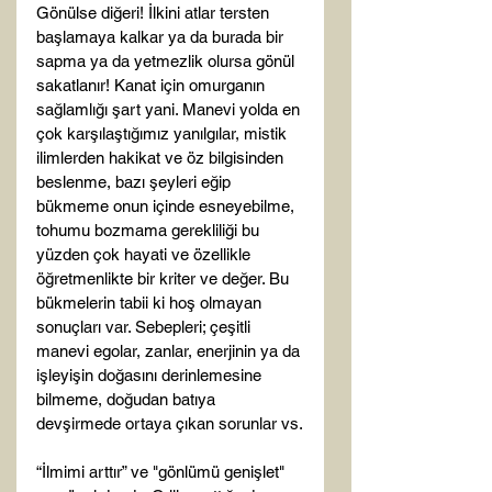
Gönülse diğeri! İlkini atlar tersten 
başlamaya kalkar ya da burada bir 
sapma ya da yetmezlik olursa gönül 
sakatlanır! Kanat için omurganın 
sağlamlığı şart yani. Manevi yolda en 
çok karşılaştığımız yanılgılar, mistik 
ilimlerden hakikat ve öz bilgisinden 
beslenme, bazı şeyleri eğip 
bükmeme onun içinde esneyebilme, 
tohumu bozmama gerekliliği bu 
yüzden çok hayati ve özellikle 
öğretmenlikte bir kriter ve değer. Bu 
bükmelerin tabii ki hoş olmayan 
sonuçları var. Sebepleri; çeşitli 
manevi egolar, zanlar, enerjinin ya da 
işleyişin doğasını derinlemesine 
bilmeme, doğudan batıya 
devşirmede ortaya çıkan sorunlar vs.
“İlmimi arttır” ve "gönlümü genişlet" 