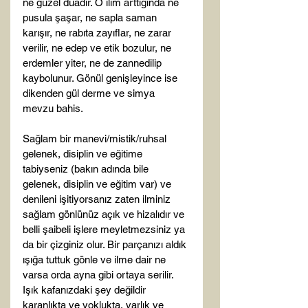
ne güzel duadır. O ilim arttığında ne 
pusula şaşar, ne sapla saman 
karışır, ne rabıta zayıflar, ne zarar 
verilir, ne edep ve etik bozulur, ne 
erdemler yiter, ne de zannedilip 
kaybolunur. Gönül genişleyince ise 
dikenden gül derme ve simya 
mevzu bahis.
Sağlam bir manevi/mistik/ruhsal 
gelenek, disiplin ve eğitime 
tabiyseniz (bakın adında bile 
gelenek, disiplin ve eğitim var) ve 
denileni işitiyorsanız zaten ilminiz 
sağlam gönlünüz açık ve hizalıdır ve 
belli şaibeli işlere meyletmezsiniz ya 
da bir çizginiz olur. Bir parçanızı aldık 
ışığa tuttuk gönle ve ilme dair ne 
varsa orda ayna gibi ortaya serilir. 
Işık kafanızdaki şey değildir 
karanlıkta ve yoklukta, varlık ve 