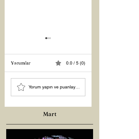
Yorumlar
0.0 / 5 (0)
MANEVİ
Şubat “Daha İyi
Yorum yapın ve puanlayın...
AYDINLANMA...
Hissetme”
Çalışması
Mart