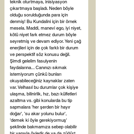
teknik oturtmaya, inisiyasyon 
çıkartmaya başladı. Neden böyle 
olduğu sorulduğunda para için 
denmiş! Bu Kundalini için bir örnek 
mesela. Maddi, manevi ego, iyi niyet, 
kötü niyet fark etmez durum böyle 
seyretmiş ve devam ediyor. Yeni çağ 
enerjileri için de çok farklı bir durum 
ve perspektif söz konusu değil. 
Şimdi gelelim fasulyenin 
faydalarına... Canınızı sıkmak 
istemiyorum çünkü bunları 
okuyabileceğiniz kaynaklar zaten 
var. Velhasıl bu durumlar çok kişiye 
ulaşma, bilinirlik, hız, bazı külfetleri 
azaltma vs. gibi konularda bu tip 
sapmalara 'her şerden bir hayır 
doğar', 'su akar yolunu bulur', 
'demek ki öyle gerekiyormuş' 
şeklinde bakmamıza sebep olabilir 
bir yanıyla öyledir de ya da züğürt 