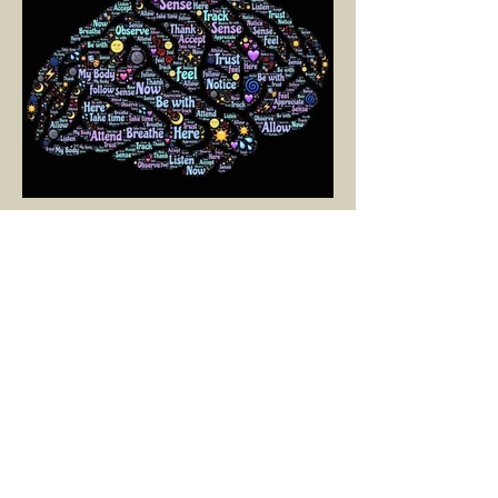
SELİN BİNAY
1 Mar 2025
2 dakikada okunur
YAŞAMAYA DOĞRU BİR
YOL: NÖROPLASTİSİTE
Çaylarımızı kahvelerimizi içtik, geçen ayki
soruları bir güzel düşündük mü Canım
Okur? Hayatta mı kalmışız, hayatı mı
yaşamışız sence?...