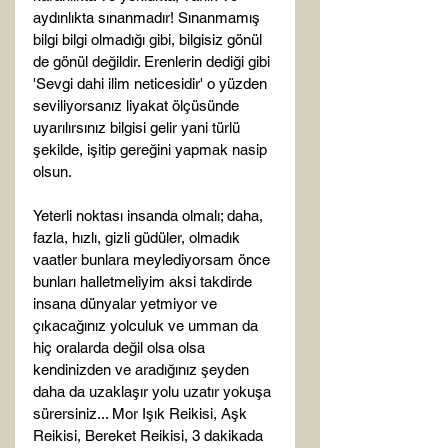
aydınlıkta sınanmadır! Sınanmamış 
bilgi bilgi olmadığı gibi, bilgisiz gönül 
de gönül değildir. Erenlerin dediği gibi 
'Sevgi dahi ilim neticesidir' o yüzden 
seviliyorsanız liyakat ölçüsünde 
uyarılırsınız bilgisi gelir yani türlü 
şekilde, işitip gereğini yapmak nasip 
olsun. 
Yeterli noktası insanda olmalı; daha, 
fazla, hızlı, gizli güdüler, olmadık 
vaatler bunlara meylediyorsam önce 
bunları halletmeliyim aksi takdirde 
insana dünyalar yetmiyor ve 
çıkacağınız yolculuk ve umman da 
hiç oralarda değil olsa olsa 
kendinizden ve aradığınız şeyden 
daha da uzaklaşır yolu uzatır yokuşa 
sürersiniz... Mor Işık Reikisi, Aşk 
Reikisi, Bereket Reikisi, 3 dakikada 