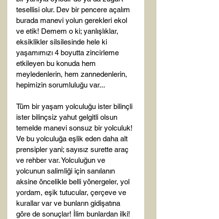
tesellisi olur. Dev bir pencere açalım 
burada manevi yolun gerekleri ekol 
ve etik! Demem o ki; yanlışlıklar, 
eksiklikler silsilesinde hele ki 
yaşamımızı 4 boyutta zincirleme 
etkileyen bu konuda hem 
meyledenlerin, hem zannedenlerin, 
hepimizin sorumluluğu var...
Tüm bir yaşam yolculuğu ister bilinçli 
ister bilinçsiz yahut gelgitli olsun 
temelde manevi sonsuz bir yolculuk! 
Ve bu yolculuğa eşlik eden daha alt 
prensipler yani; sayısız surette araç 
ve rehber var. Yolculuğun ve 
yolcunun salimliği için sanılanın 
aksine öncelikle belli yönergeler, yol 
yordam, eşik tutucular, çerçeve ve 
kurallar var ve bunların gidişatına 
göre de sonuçlar! İlim bunlardan ilki! 