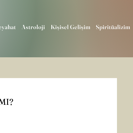
eyahat
Astroloji
Kişisel Gelişim
Spiritüalizim
MI?