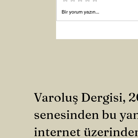
Bir yorum yazın...
Şubat “Daha İyi Hissetme”
Çalışması
Varoluş Dergisi, 
senesinden bu ya
internet üzerinde