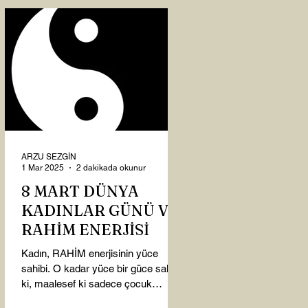
ARZU SEZGİN
1 Mar 2025
2 dakikada okunur
8 MART DÜNYA
KADINLAR GÜNÜ VE
RAHİM ENERJİSİ
Kadın, RAHİM enerjisinin yüce
sahibi. O kadar yüce bir güce sahip
ki, maalesef ki sadece çocuk
doğurmakla ilişkilendirdiğimiz,