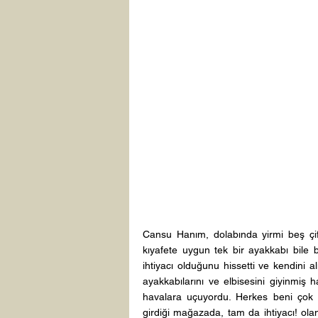
Cansu Hanım, dolabında yirmi beş çif
kıyafete uygun tek bir ayakkabı bile b
ihtiyacı olduğunu hissetti ve kendini a
ayakkabılarını ve elbisesini giyinmiş h
havalara uçuyordu. Herkes beni çok b
girdiği mağazada, tam da ihtiyacı! olan