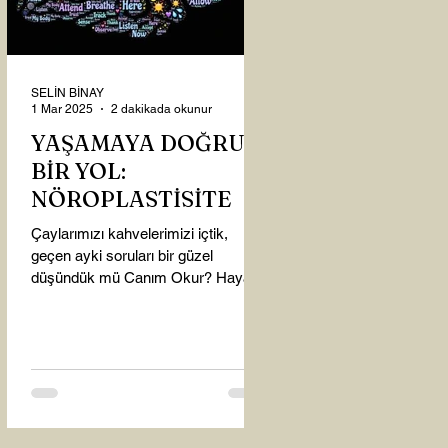
SELİN BİNAY
1 Mar 2025
2 dakikada okunur
YAŞAMAYA DOĞRU
BİR YOL:
NÖROPLASTİSİTE
Çaylarımızı kahvelerimizi içtik,
geçen ayki soruları bir güzel
düşündük mü Canım Okur? Hayatta
mı kalmışız, hayatı mı yaşamışız
sence?...