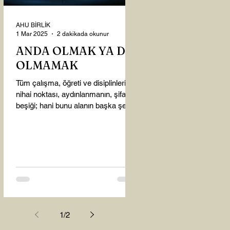
AHU BİRLİK
1 Mar 2025
2 dakikada okunur
ANDA OLMAK YA DA
OLMAMAK
Tüm çalışma, öğreti ve disiplinlerin
nihai noktası, aydınlanmanın, şifanın
beşiği; hani bunu alanın başka şey
almasına gerek kalmadı...
1
/
2