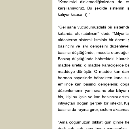
"Kendimizi dinlemediğimizden de esa
karşılamıyoruz. Bu şekilde sistemin iş
kalıyor kısaca :)) " 
"Gel sana vücudumuzdaki bir sistemden
kafanda oturtabilirsin" dedi. "Milyo
aldosteron sistemi: İsminin bir önemi y
basıncını ve sıvı dengesini düzenley
basıncı düştüğünde, mesela oturduğun k
Basınç düştüğünde böbrekteki hücrele
madde üretir, o madde karaciğerde ba
maddeye dönüşür. O madde kan damarl
hormon sayesinde böbrekten kana su g
emilince kan basıncı dengelenir, doğal
düzenlemenin yanı sıra ne olur biliyor
his, kişi su içsin ve kan basıncını artırs
ihtiyaçtan doğan gerçek bir istektir. Ki
basıncı da rayına girer, sistem aksam
"Ama çoğumuzun dikkati gün içinde he
dedi vah vah, ona bunu yapacağım vs