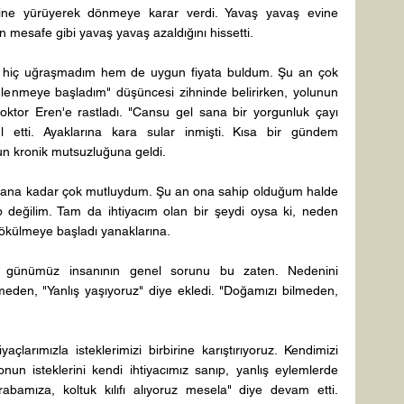
ine yürüyerek dönmeye karar verdi. Yavaş yavaş evine 
 mesafe gibi yavaş yavaş azaldığını hissetti. 
m hiç uğraşmadım hem de uygun fiyata buldum. Şu an çok 
enmeye başladım" düşüncesi zihninde belirirken, yolunun 
ktor Eren'e rastladı. "Cansu gel sana bir yorgunluk çayı 
 etti. Ayaklarına kara sular inmişti. Kısa bir gündem 
n kronik mutsuzluğuna geldi. 
 Alana kadar çok mutluydum. Şu an ona sahip olduğum halde 
 değilim. Tam da ihtiyacım olan bir şeydi oysa ki, neden 
ökülmeye başladı yanaklarına. 
 günümüz insanının genel sorunu bu zaten. Nedenini 
eden, "Yanlış yaşıyoruz" diye ekledi. "Doğamızı bilmeden, 
çlarımızla isteklerimizi birbirine karıştırıyoruz. Kendimizi 
 onun isteklerini kendi ihtiyacımız sanıp, yanlış eylemlerde 
abamıza, koltuk kılıfı alıyoruz mesela" diye devam etti. 