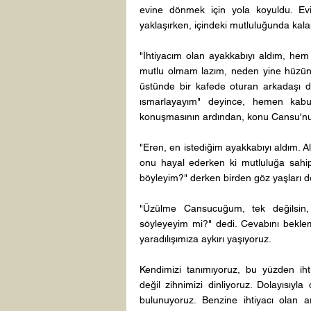
evine dönmek için yola koyuldu. Ev
yaklaşırken, içindeki mutluluğunda kalan
"İhtiyacım olan ayakkabıyı aldım, he
mutlu olmam lazım, neden yine hüzünl
üstünde bir kafede oturan arkadaşı do
ısmarlayayım" deyince, hemen kabul
konuşmasının ardından, konu Cansu'nu
"Eren, en istediğim ayakkabıyı aldım.
onu hayal ederken ki mutluluğa sahip
böyleyim?" derken birden göz yaşları d
"Üzülme Cansucuğum, tek değilsin,
söyleyeyim mi?" dedi. Cevabını beklem
yaradılışımıza aykırı yaşıyoruz. 
Kendimizi tanımıyoruz, bu yüzden ihtiya
değil zihnimizi dinliyoruz. Dolayısıyla
bulunuyoruz. Benzine ihtiyacı olan ar