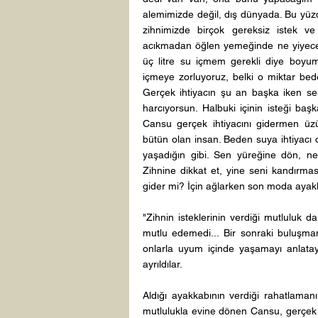
alemimizde değil, dış dünyada. Bu yüzd
zihnimizde birçok gereksiz istek ve
acıkmadan öğlen yemeğinde ne yiyeceğ
üç litre su içmem gerekli diye boy
içmeye zorluyoruz, belki o miktar be
Gerçek ihtiyacın şu an başka iken sen
harcıyorsun. Halbuki içinin isteği başk
Cansu gerçek ihtiyacını gidermen üzül
bütün olan insan. Beden suya ihtiyacı o
yaşadığın gibi. Sen yüreğine dön, ne
Zihnine dikkat et, yine seni kandırmas
gider mi? İçin ağlarken son moda ayakka
"Zihnin isteklerinin verdiği mutlulu
mutlu edemedi... Bir sonraki buluşma
onlarla uyum içinde yaşamayı anlatay
ayrıldılar. 
Aldığı ayakkabının verdiği rahatlamanı
mutlulukla evine dönen Cansu, gerçek 