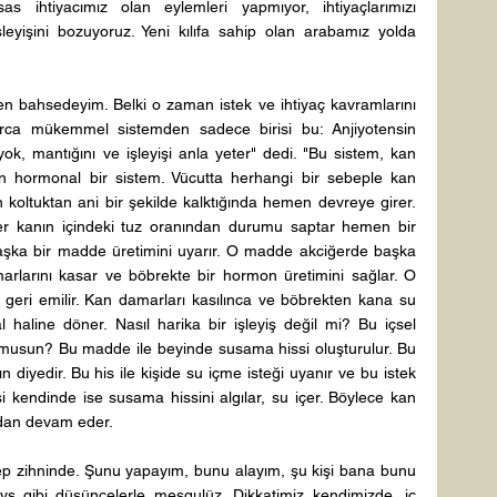
s ihtiyacımız olan eylemleri yapmıyor, ihtiyaçlarımızı 
leyişini bozuyoruz. Yeni kılıfa sahip olan arabamız yolda 
 bahsedeyim. Belki o zaman istek ve ihtiyaç kavramlarını 
nlarca mükemmel sistemden sadece birisi bu: Anjiyotensin 
ok, mantığını ve işleyişi anla yeter" dedi. "Bu sistem, kan 
en hormonal bir sistem. Vücutta herhangi bir sebeple kan 
oltuktan ani bir şekilde kalktığında hemen devreye girer. 
r kanın içindeki tuz oranından durumu saptar hemen bir 
şka bir madde üretimini uyarır. O madde akciğerde başka 
arını kasar ve böbrekte bir hormon üretimini sağlar. O 
eri emilir. Kan damarları kasılınca ve böbrekten kana su 
 haline döner. Nasıl harika bir işleyiş değil mi? Bu içsel 
 musun? Bu madde ile beyinde susama hissi oluşturulur. Bu 
ın diyedir. Bu his ile kişide su içme isteği uyanır ve bu istek 
şi kendinde ise susama hissini algılar, su içer. Böylece kan 
adan devam eder. 
p zihninde. Şunu yapayım, bunu alayım, şu kişi bana bunu 
 gibi düşüncelerle meşgulüz. Dikkatimiz kendimizde, iç 