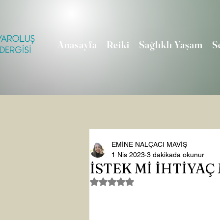
Anasayfa
Reiki
Sağlıklı Yaşam
S
EMİNE NALÇACI MAVİŞ
1 Nis 2023
3 dakikada okunur
İSTEK Mİ İHTİYAÇ 
5 üzerinden NaN yıldız