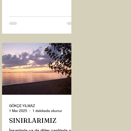
oysaki...
GÖKÇE YILMAZ
1 Mar 2025
1 dakikada okunur
SINIRLARIMIZ
İnsanlarla ya da diğer canlılarla olan