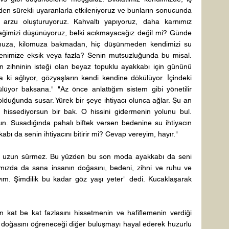
en sürekli uyaranlarla etkileniyoruz ve bunların sonucunda 
 arzu oluşturuyoruz. Kahvaltı yapıyoruz, daha karnımız 
imizi düşünüyoruz, belki acıkmayacağız değil mi? Günde 
umuza, kilomuza bakmadan, hiç düşünmeden kendimizi su 
denimize eksik veya fazla? Senin mutsuzluğunda bu misal. 
 zihninin isteği olan beyaz topuklu ayakkabı için gününü 
a ki ağlıyor, gözyaşların kendi kendine dökülüyor. İçindeki 
üyor baksana." "Az önce anlattığım sistem gibi yönetilir 
lduğunda susar. Yürek bir şeye ihtiyacı olunca ağlar. Şu an 
 hissediyorsun bir bak. O hissini gidermenin yolunu bul. 
ın. Susadığında pahalı biftek versen bedenine su ihtiyacın 
bı da senin ihtiyacını bitirir mi? Cevap vereyim, hayır." 
k da uzun sürmez. Bu yüzden bu son moda ayakkabı da seni 
mızda da sana insanın doğasını, bedeni, zihni ve ruhu ve 
ım. Şimdilik bu kadar göz yaşı yeter" dedi. Kucaklaşarak 
n kat be kat fazlasını hissetmenin ve hafiflemenin verdiği 
doğasını öğreneceği diğer buluşmayı hayal ederek huzurlu 