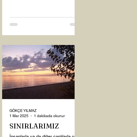
oysaki...
GÖKÇE YILMAZ
1 Mar 2025
1 dakikada okunur
SINIRLARIMIZ
İnsanlarla ya da diğer canlılarla olan