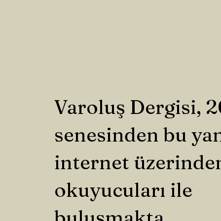
Varoluş Dergisi, 
senesinden bu ya
internet üzerinde
okuyucuları ile
buluşmakta.