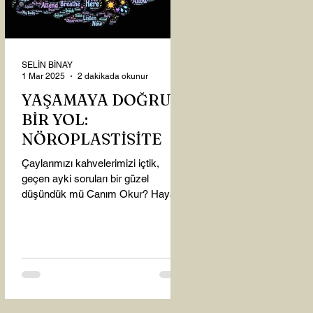
SELİN BİNAY
1 Mar 2025
2 dakikada okunur
YAŞAMAYA DOĞRU
BİR YOL:
NÖROPLASTİSİTE
Çaylarımızı kahvelerimizi içtik,
geçen ayki soruları bir güzel
düşündük mü Canım Okur? Hayatta
mı kalmışız, hayatı mı yaşamışız
sence?...