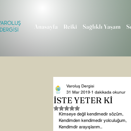
Anasayfa
Reiki
Sağlıklı Yaşam
S
Varoluş Dergisi
31 Mar 2019
1 dakikada okunur
İSTE YETER Kİ
5 üzerinden NaN yıldız
Kimseye değil kendimedir sözüm,
Kendimden kendimedir yolculuğum,
Kendimdir arayışlarım..