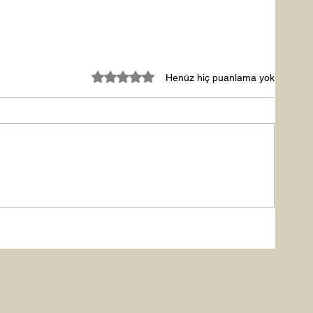
5 üzerinden 0 yıldız
Henüz hiç puanlama yok