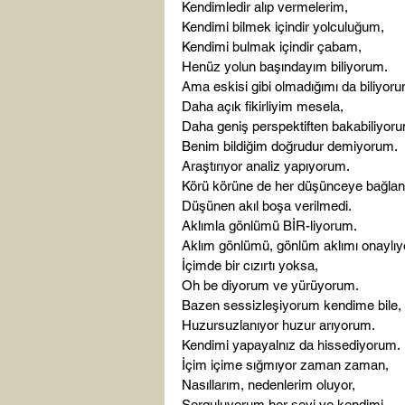
Kendimledir alıp vermelerim,
Kendimi bilmek içindir yolculuğum,
Kendimi bulmak içindir çabam,
Henüz yolun başındayım biliyorum.
Ama eskisi gibi olmadığımı da biliyoru
Daha açık fikirliyim mesela,
Daha geniş perspektiften bakabiliyor
Benim bildiğim doğrudur demiyorum.
Araştırıyor analiz yapıyorum.
Körü körüne de her düşünceye bağla
Düşünen akıl boşa verilmedi.
Aklımla gönlümü BİR-liyorum.
Aklım gönlümü, gönlüm aklımı onaylıy
İçimde bir cızırtı yoksa,
Oh be diyorum ve yürüyorum.
Bazen sessizleşiyorum kendime bile,
Huzursuzlanıyor huzur arıyorum.
Kendimi yapayalnız da hissediyorum.
İçim içime sığmıyor zaman zaman,
Nasıllarım, nedenlerim oluyor,
Sorguluyorum her şeyi ve kendimi,