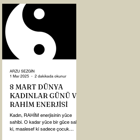
ARZU SEZGİN
1 Mar 2025
2 dakikada okunur
8 MART DÜNYA
KADINLAR GÜNÜ VE
RAHİM ENERJİSİ
Kadın, RAHİM enerjisinin yüce
sahibi. O kadar yüce bir güce sahip
ki, maalesef ki sadece çocuk
doğurmakla ilişkilendirdiğimiz,