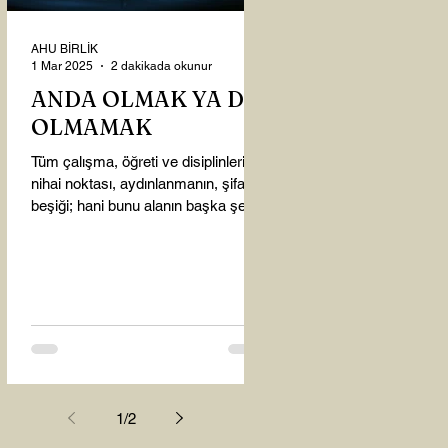
AHU BİRLİK
1 Mar 2025
2 dakikada okunur
ANDA OLMAK YA DA
OLMAMAK
Tüm çalışma, öğreti ve disiplinlerin
nihai noktası, aydınlanmanın, şifanın
beşiği; hani bunu alanın başka şey
almasına gerek kalmadı...
1
/
2